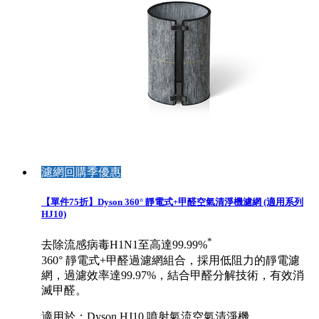
濾網回購季優惠
【單件75折】Dyson 360° 靜電式+甲醛空氣清淨機濾網 (適用系列
HJ10)
*
去除流感病毒H1N1至高達99.99%
360° 靜電式+甲醛過濾網組合，採用低阻力的靜電濾
網，過濾效率達99.97%，結合甲醛分解技術，有效消
滅甲醛。
適用於：Dyson HJ10 噴射氣流空氣清淨機