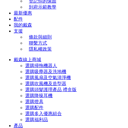
登記你的保固
到府示範教學
最新優惠
配件
我的戴森
支援
條款與細則
聯繫方式
隱私權政策
戴森線上商城
選購掃拖機器人
選購吸塵器及洗地機
選購風扇及空氣清淨機
選購吹風機及造型器
選購頭髮護理產品 禮盒版
選購降噪耳機
選購燈具
選購配件
選購多入優惠組合
選購福利品
產品