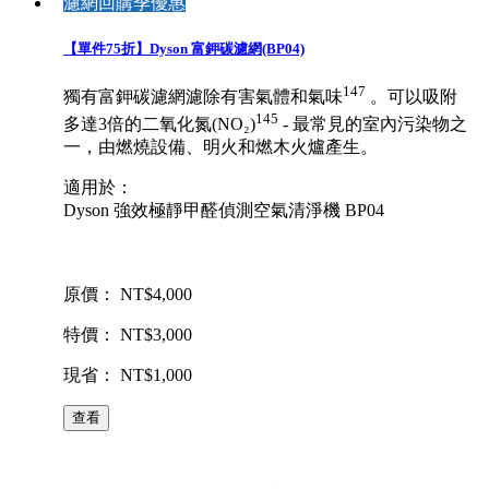
濾網回購季優惠
【單件75折】Dyson 富鉀碳濾網(BP04)
147
獨有富鉀碳濾網濾除有害氣體和氣味
。可以吸附
145
多達3倍的二氧化氮(NO₂)
- 最常見的室內污染物之
一，由燃燒設備、明火和燃木火爐產生。
適用於：
Dyson 強效極靜甲醛偵測空氣清淨機 BP04
原價： NT$4,000
特價： NT$3,000
現省： NT$1,000
查看