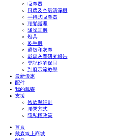
吸塵器
風扇及空氣清淨機
手持式吸塵器
頭髮護理
降噪耳機
燈具
乾手機
過敏和灰塵
戴森灰塵研究報告
登記你的保固
到府示範教學
最新優惠
配件
我的戴森
支援
條款與細則
聯繫方式
隱私權政策
首頁
戴森線上商城