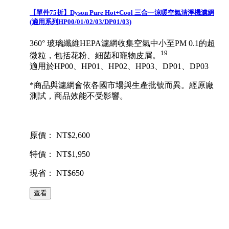
【單件75折】Dyson Pure Hot+Cool 三合一涼暖空氣清淨機濾網
(適用系列HP00/01/02/03/DP01/03)
360° 玻璃纖維HEPA濾網收集空氣中小至PM 0.1的超
19
微粒，包括花粉、細菌和寵物皮屑。
適用於HP00、HP01、HP02、HP03、DP01、DP03
*商品與濾網會依各國市場與生產批號而異。經原廠
測試，商品效能不受影響。
原價： NT$2,600
特價： NT$1,950
現省： NT$650
查看