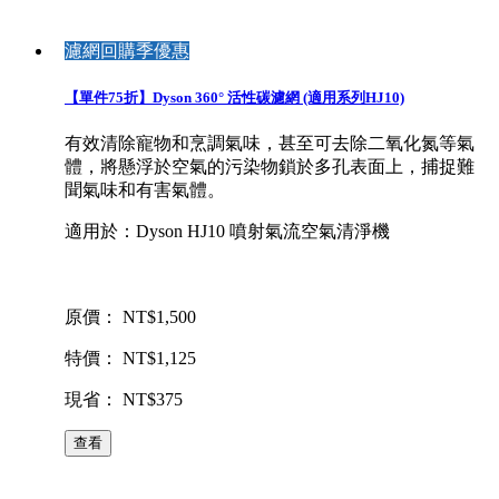
濾網回購季優惠
【單件75折】Dyson 360° 活性碳濾網 (適用系列HJ10)
有效清除寵物和烹調氣味，甚至可去除二氧化氮等氣
體，將懸浮於空氣的污染物鎖於多孔表面上，捕捉難
聞氣味和有害氣體。
適用於：Dyson HJ10 噴射氣流空氣清淨機
原價： NT$1,500
特價： NT$1,125
現省： NT$375
查看