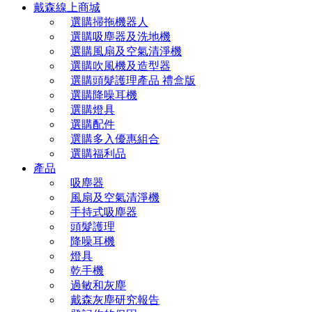
戴森線上商城
選購掃拖機器人
選購吸塵器及洗地機
選購風扇及空氣清淨機
選購吹風機及造型器
選購頭髮護理產品 禮盒版
選購降噪耳機
選購燈具
選購配件
選購多入優惠組合
選購福利品
產品
吸塵器
風扇及空氣清淨機
手持式吸塵器
頭髮護理
降噪耳機
燈具
乾手機
過敏和灰塵
戴森灰塵研究報告