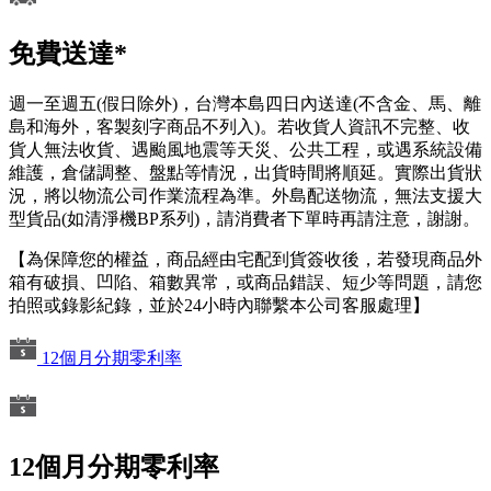
免費送達*
週一至週五(假日除外)，台灣本島四日內送達(不含金、馬、離
島和海外，客製刻字商品不列入)。若收貨人資訊不完整、收
貨人無法收貨、遇颱風地震等天災、公共工程，或遇系統設備
維護，倉儲調整、盤點等情況，出貨時間將順延。實際出貨狀
況，將以物流公司作業流程為準。外島配送物流，無法支援大
型貨品(如清淨機BP系列)，請消費者下單時再請注意，謝謝。
【為保障您的權益，商品經由宅配到貨簽收後，若發現商品外
箱有破損、凹陷、箱數異常，或商品錯誤、短少等問題，請您
拍照或錄影紀錄，並於24小時內聯繫本公司客服處理】
12個月分期零利率
12個月分期零利率