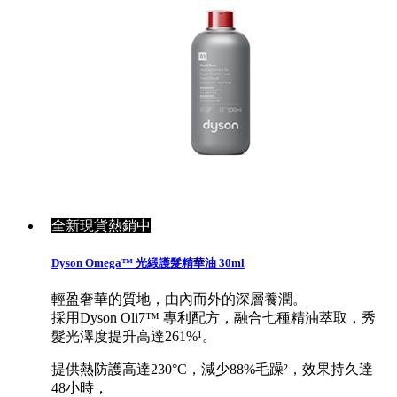
全新現貨熱銷中
Dyson Omega™ 光緞護髮精華油 30ml
輕盈奢華的質地，由內而外的深層養潤。
採用Dyson Oli7™ 專利配方，融合七種精油萃取，秀
髮光澤度提升高達261%¹。
提供熱防護高達230°C，減少88%毛躁²，效果持久達
48小時，