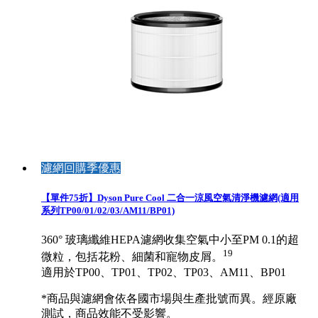
濾網回購季優惠
【單件75折】Dyson Pure Cool 二合一涼風空氣清淨機濾網(適用
系列TP00/01/02/03/AM11/BP01)
360° 玻璃纖維HEPA濾網收集空氣中小至PM 0.1的超
19
微粒，包括花粉、細菌和寵物皮屑。
適用於TP00、TP01、TP02、TP03、AM11、BP01
*商品與濾網會依各國市場與生產批號而異。經原廠
測試，商品效能不受影響。