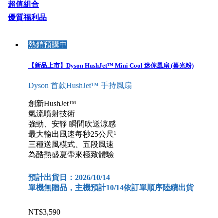
超值組合
優質福利品
熱銷預購中
【新品上市】Dyson HushJet™ Mini Cool 迷你風扇 (暮光粉)
Dyson 首款HushJet™ 手持風扇
創新HushJet™
氣流噴射技術
強勁、安靜 瞬間吹送涼感
最大輸出風速每秒25公尺¹
三種送風模式、五段風速
為酷熱盛夏帶來極致體驗
預計出貨日：2026/10/14
單機無贈品，主機預計10/14依訂單順序陸續出貨
NT$3,590