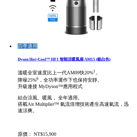
四季適用
Dyson Hot+Cool™ HF1 智能涼暖風扇 AM15 (銀白色)
1
溫暖全室速度比上一代AM09快20%
。
6
降噪25%
，全功率運作下也保持安靜。
升級連接 MyDyson™應用程式
結合涼風、暖風， 全年適用。
搭載Air Multiplier™ 氣流倍增技術產生高速氣流，迅
速涼爽。
原價： NT$15,900