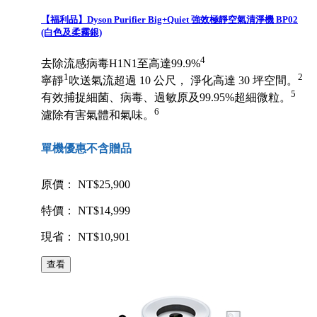
【福利品】Dyson Purifier Big+Quiet 強效極靜空氣清淨機 BP02
(白色及柔霧銀)
4
去除流感病毒H1N1至高達99.9%
1
2
寧靜
吹送氣流超過 10 公尺， 淨化高達 30 坪空間。
5
有效捕捉細菌、病毒、過敏原及99.95%超細微粒。
6
濾除有害氣體和氣味。
單機優惠不含贈品
原價： NT$25,900
特價： NT$14,999
現省： NT$10,901
查看