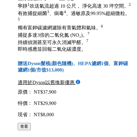
1
2
寧靜
吹送氣流超過 10 公尺， 淨化高達 30 坪空間。
3
4
有效捕捉細菌
、病毒
、過敏原及99.95%超細微粒。
5
6
獨有富鉀碳濾網濾除有害氣體和氣味。
7
捕捉多達3倍的二氧化氮 (NO₂)。
7
持續偵測甚至可永久消滅甲醛。
即時感應並回報二氧化碳濃度。
贈送Dyson髮梳(顏色隨機)、HEPA濾網1個、富鉀碳
濾網1個(市值$13,000)
適用於Dyson以舊換新優惠
原價： NT$37,900
特價： NT$29,900
現省： NT$8,000
查看