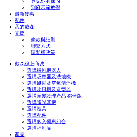
登記你的保固
到府示範教學
最新優惠
配件
我的戴森
支援
條款與細則
聯繫方式
隱私權政策
戴森線上商城
選購掃拖機器人
選購吸塵器及洗地機
選購風扇及空氣清淨機
選購吹風機及造型器
選購頭髮護理產品 禮盒版
選購降噪耳機
選購燈具
選購配件
選購多入優惠組合
選購福利品
產品