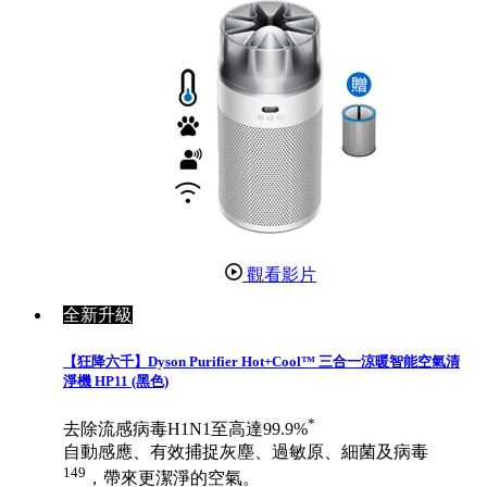
觀看影片
全新升級
【狂降六千】Dyson Purifier Hot+Cool™ 三合一涼暖智能空氣清
淨機 HP11 (黑色)
*
去除流感病毒H1N1至高達99.9%
自動感應、有效捕捉灰塵、過敏原、細菌及病毒
149
，帶來更潔淨的空氣。