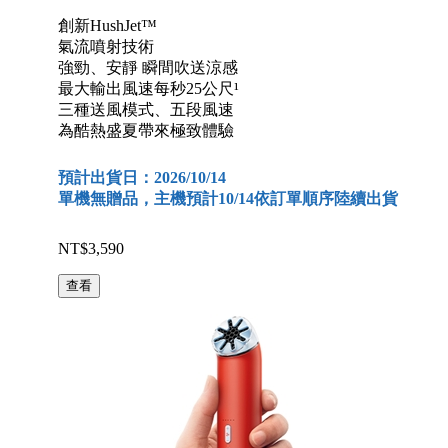
創新HushJet™
氣流噴射技術
強勁、安靜 瞬間吹送涼感
最大輸出風速每秒25公尺¹
三種送風模式、五段風速
為酷熱盛夏帶來極致體驗
預計出貨日：2026/10/14
單機無贈品，主機預計10/14依訂單順序陸續出貨
NT$3,590
查看