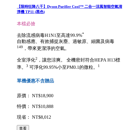
【限時狂降八千】Dyson Purifier Cool™ 二合一涼風智能空氣清
淨機 TP11 (黑色)
本檔必搶
*
去除流感病毒H1N1至高達99.9%
自動感應、有效捕捉灰塵、過敏原、細菌及病毒
149
，帶來更潔淨的空氣。
2
全室淨化
，讓您涼爽。 全機密封符合HEPA H13標
3
1
準。
可淨化99.95%小至PM0.1的微粒。
單機優惠不含贈品
原價： NT$18,900
特價： NT$10,888
現省： NT$8,012
查看