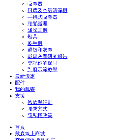
吸塵器
風扇及空氣清淨機
手持式吸塵器
頭髮護理
降噪耳機
燈具
乾手機
過敏和灰塵
戴森灰塵研究報告
登記你的保固
到府示範教學
最新優惠
配件
我的戴森
支援
條款與細則
聯繫方式
隱私權政策
首頁
戴森線上商城