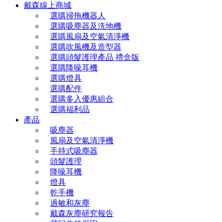
戴森線上商城
選購掃拖機器人
選購吸塵器及洗地機
選購風扇及空氣清淨機
選購吹風機及造型器
選購頭髮護理產品 禮盒版
選購降噪耳機
選購燈具
選購配件
選購多入優惠組合
選購福利品
產品
吸塵器
風扇及空氣清淨機
手持式吸塵器
頭髮護理
降噪耳機
燈具
乾手機
過敏和灰塵
戴森灰塵研究報告