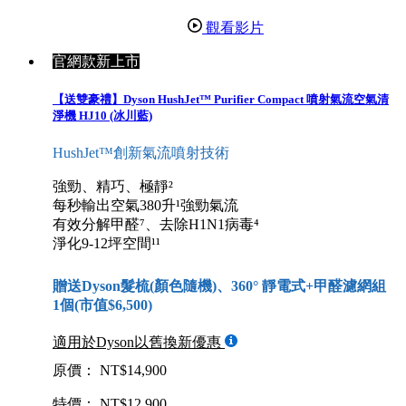
觀看影片
官網款新上市
【送雙豪禮】Dyson HushJet™ Purifier Compact 噴射氣流空氣清
淨機 HJ10 (冰川藍)
HushJet™創新氣流噴射技術
強勁、精巧、極靜²
每秒輸出空氣380升¹強勁氣流
有效分解甲醛⁷、去除H1N1病毒⁴
淨化9-12坪空間¹¹
贈送Dyson髮梳(顏色隨機)、360° 靜電式+甲醛濾網組
1個(市值$6,500)
適用於Dyson以舊換新優惠
原價： NT$14,900
特價： NT$12,900