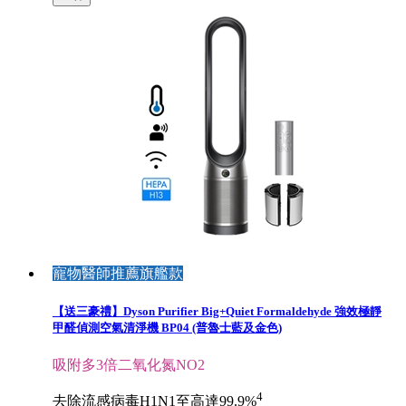
寵物醫師推薦旗艦款
【送三豪禮】Dyson Purifier Big+Quiet Formaldehyde 強效極靜
甲醛偵測空氣清淨機 BP04 (普魯士藍及金色)
吸附多3倍二氧化氮NO2
4
去除流感病毒H1N1至高達99.9%