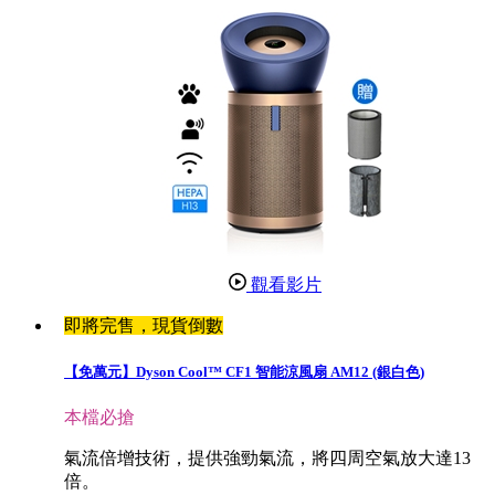
觀看影片
即將完售，現貨倒數
【免萬元】Dyson Cool™ CF1 智能涼風扇 AM12 (銀白色)
本檔必搶
氣流倍增技術，提供強勁氣流，將四周空氣放大達13
倍。