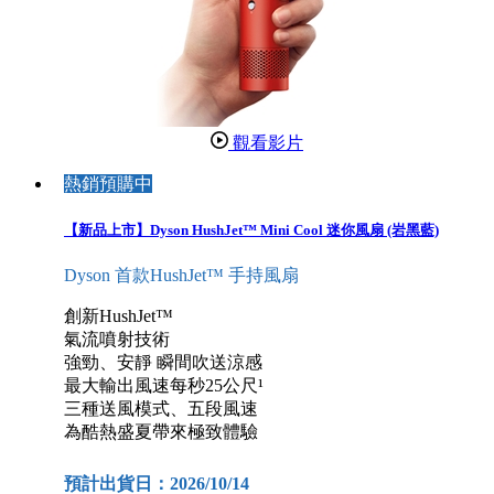
觀看影片
熱銷預購中
【新品上市】Dyson HushJet™ Mini Cool 迷你風扇 (岩黑藍)
Dyson 首款HushJet™ 手持風扇
創新HushJet™
氣流噴射技術
強勁、安靜 瞬間吹送涼感
最大輸出風速每秒25公尺¹
三種送風模式、五段風速
為酷熱盛夏帶來極致體驗
預計出貨日：2026/10/14