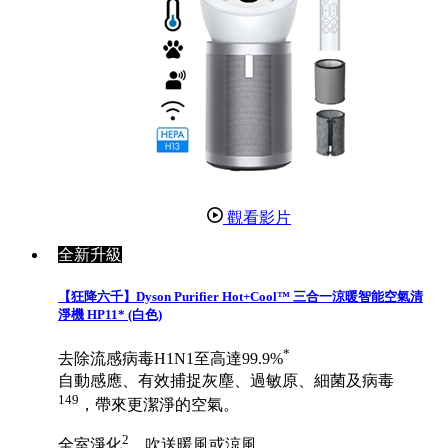
觀看影片
全新升級
【狂降六千】Dyson Purifier Hot+Cool™ 三合一涼暖智能空氣清
淨機 HP11* (白色)
*
去除流感病毒H1N1至高達99.9%
自動感應、有效捕捉灰塵、過敏原、細菌及病毒
149
，帶來更潔淨的空氣。
2
全室淨化
，吹送暖風或涼風。