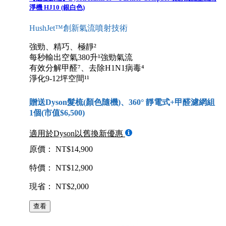
淨機 HJ10 (銀白色)
HushJet™創新氣流噴射技術
強勁、精巧、極靜²
每秒輸出空氣380升¹強勁氣流
有效分解甲醛⁷、去除H1N1病毒⁴
淨化9-12坪空間¹¹
贈送Dyson髮梳(顏色隨機)、360° 靜電式+甲醛濾網組
1個(市值$6,500)
適用於Dyson以舊換新優惠
原價： NT$14,900
特價： NT$12,900
現省： NT$2,000
查看