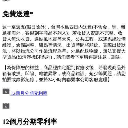
免費送達*
週一至週五(假日除外)，台灣本島四日內送達(不含金、馬、離
島和海外，客製刻字商品不列入)。若收貨人資訊不完整、收
貨人無法收貨、遇颱風地震等天災、公共工程，或遇系統設備
維護，倉儲調整、盤點等情況，出貨時間將順延。實際出貨狀
況，將以物流公司作業流程為準。外島配送物流，無法支援大
型貨品(如清淨機BP系列)，請消費者下單時再請注意，謝謝。
【為保障您的權益，商品經由宅配到貨簽收後，若發現商品外
箱有破損、凹陷、箱數異常，或商品錯誤、短少等問題，請您
拍照或錄影紀錄，並於24小時內聯繫本公司客服處理】
12個月分期零利率
12個月分期零利率