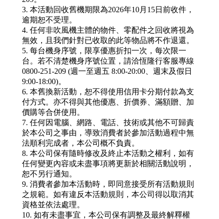
3. 本活動回收舊機期限為2026年10月15日前收件，
逾期恕不受理。
4. 任何非吹風機主體的物件、零配件之回收將視為
無效，且我們針對已收取的此等物品將不作退還。
5. 每台機身序號，限享優惠折扣一次，每次限一
台。若不清楚機身序號位置，請洽恆隆行客服專線
0800-251-209 (週一至週五 8:00-20:00、週末及假日
9:00-18:00)。
6. 本舊換新活動，恕不得使用信用卡分期付款為支
付方式。亦不得與其他優惠、折價券、滿額贈、加
價購等合併使用。
7. 任何因電腦、網路、電話、技術或其他不可歸責
於本公司之事由，導致消費者於參加活動過程中無
法順利完成者，本公司概不負責。
8. 本公司保有隨時修改及終止本活動之權利，如有
任何變更內容或未盡事項將更新於相關活動說明，
恕不另行通知。
9. 消費者參加本活動時，即同意接受所有活動規則
之規範。如有違反本活動規則，本公司得以取消其
資格並依法處理。
10. 如有未盡事宜，本公司保有調整及最終解釋權