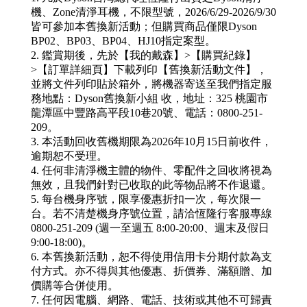
機、Zone清淨耳機，不限型號，2026/6/29-2026/9/30
皆可參加本舊換新活動；但購買商品僅限Dyson
BP02、BP03、BP04、HJ10指定案型。
2. 鑑賞期後，先於【我的戴森】>【購買紀錄】
>【訂單詳細頁】下載列印【舊換新活動文件】，
並將文件列印貼於箱外，將機器寄送至我們指定服
務地點：Dyson舊換新小組 收，地址：325 桃園市
龍潭區中豐路高平段10巷20號、電話：0800-251-
209。
3. 本活動回收舊機期限為2026年10月15日前收件，
逾期恕不受理。
4. 任何非清淨機主體的物件、零配件之回收將視為
無效，且我們針對已收取的此等物品將不作退還。
5. 每台機身序號，限享優惠折扣一次，每次限一
台。若不清楚機身序號位置，請洽恆隆行客服專線
0800-251-209 (週一至週五 8:00-20:00、週末及假日
9:00-18:00)。
6. 本舊換新活動，恕不得使用信用卡分期付款為支
付方式。亦不得與其他優惠、折價券、滿額贈、加
價購等合併使用。
7. 任何因電腦、網路、電話、技術或其他不可歸責