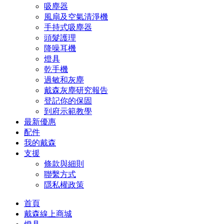
吸塵器
風扇及空氣清淨機
手持式吸塵器
頭髮護理
降噪耳機
燈具
乾手機
過敏和灰塵
戴森灰塵研究報告
登記你的保固
到府示範教學
最新優惠
配件
我的戴森
支援
條款與細則
聯繫方式
隱私權政策
首頁
戴森線上商城