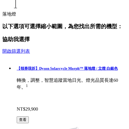
落地燈
以下選項可選擇縮小範圍，為您找出所需的機型：
協助我選擇
開啟篩選列表
【領券現折】Dyson Solarcycle Morph™ 落地燈 / 立燈 白銀色
轉換，調整，智慧追蹤當地日光。燈光品質長達60
1
年。
NT$29,900
查看