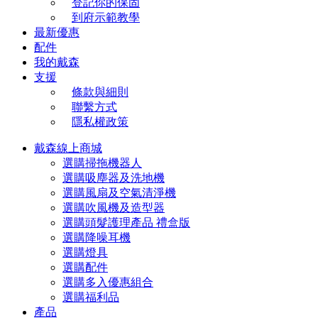
登記你的保固
到府示範教學
最新優惠
配件
我的戴森
支援
條款與細則
聯繫方式
隱私權政策
戴森線上商城
選購掃拖機器人
選購吸塵器及洗地機
選購風扇及空氣清淨機
選購吹風機及造型器
選購頭髮護理產品 禮盒版
選購降噪耳機
選購燈具
選購配件
選購多入優惠組合
選購福利品
產品