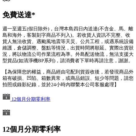
免費送達*
週一至週五(假日除外)，台灣本島四日內送達(不含金、馬、離
島和海外，客製刻字商品不列入)。若收貨人資訊不完整、收
貨人無法收貨、遇颱風地震等天災、公共工程，或遇系統設備
維護，倉儲調整、盤點等情況，出貨時間將順延。實際出貨狀
況，將以物流公司作業流程為準。外島配送物流，無法支援大
型貨品(如清淨機BP系列)，請消費者下單時再請注意，謝謝。
【為保障您的權益，商品經由宅配到貨簽收後，若發現商品外
箱有破損、凹陷、箱數異常，或商品錯誤、短少等問題，請您
拍照或錄影紀錄，並於24小時內聯繫本公司客服處理】
12個月分期零利率
12個月分期零利率