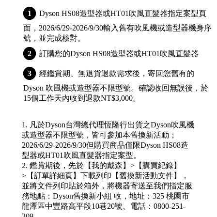
Dyson HS08造型器或HT01吹風直髮器指定案型頁
面，2026/6/29-2026/9/30輸入舊有吹風機或造型器機身序
號，並完成核對。
訂購您的Dyson HS08造型器或HT01吹風直髮器
經鑑賞期、無退貨退款需求後，寄回您舊有的
Dyson 吹風機或造型器不限型號。確認收回無誤後，於
15個工作天內收到退款NT$3,000。
1. 凡於Dyson台灣總代理恆隆行出貨之Dyson吹風機
或造型器不限型號，皆可參加本舊換新活動；
2026/6/29-2026/9/30但購買商品僅限Dyson HS08造
型器或HT01吹風直髮器指定案型。
2. 鑑賞期後，先於【我的戴森】>【購買紀錄】
>【訂單詳細頁】下載列印【舊換新活動文件】，
並將文件列印貼於箱外，將機器寄送至我們指定服
務地點：Dyson舊換新小組 收，地址：325 桃園市
龍潭區中豐路高平段10巷20號、電話：0800-251-
209。