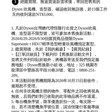
經鑑賞期、無退貨退款需求後，寄回您舊有的
Dyson 吹風機、造型器。確認收回無誤後，於15個工作
天內收到退款NT$3,000。
1. 凡於Dyson台灣總代理恆隆行出貨之Dyson吹風
機、造型器不限型號，皆可參加本舊換新活動；
2026/6/29-2026/9/30但購買商品僅限Dyson
Supersonic r HD17精準造型輕量吹風機指定案型。
2. 鑑賞期後，先於【我的戴森】>【購買紀錄】
>【訂單詳細頁】下載列印【舊換新活動文件】，
並將文件列印貼於箱外，將機器寄送至我們指定服
務地點：Dyson舊換新小組 收，地址：325 桃園市
龍潭區中豐路高平段10巷20號、電話：0800-251-
209。
3. 本活動回收舊機期限為2026年10月15日前收件，
逾期恕不受理。
4. 任何非吹風機主體的物件、零配件之回收將視為
無效，且我們針對已收取的此等物品將不作退還。
5. 每台機身序號，限享優惠折扣一次，每次限一
台。若不清楚機身序號位置，請洽恆隆行客服專線