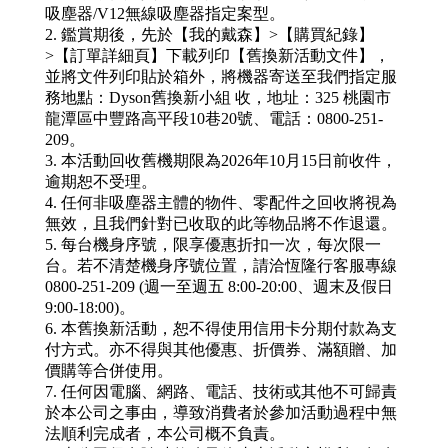
吸塵器/V12無線吸塵器指定案型。
2. 鑑賞期後，先於【我的戴森】>【購買紀錄】
>【訂單詳細頁】下載列印【舊換新活動文件】，
並將文件列印貼於箱外，將機器寄送至我們指定服
務地點：Dyson舊換新小組 收，地址：325 桃園市
龍潭區中豐路高平段10巷20號、電話：0800-251-
209。
3. 本活動回收舊機期限為2026年10月15日前收件，
逾期恕不受理。
4. 任何非吸塵器主體的物件、零配件之回收將視為
無效，且我們針對已收取的此等物品將不作退還。
5. 每台機身序號，限享優惠折扣一次，每次限一
台。若不清楚機身序號位置，請洽恆隆行客服專線
0800-251-209 (週一至週五 8:00-20:00、週末及假日
9:00-18:00)。
6. 本舊換新活動，恕不得使用信用卡分期付款為支
付方式。亦不得與其他優惠、折價券、滿額贈、加
價購等合併使用。
7. 任何因電腦、網路、電話、技術或其他不可歸責
於本公司之事由，導致消費者於參加活動過程中無
法順利完成者，本公司概不負責。