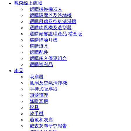
戴森線上商城
選購掃拖機器人
選購吸塵器及洗地機
選購風扇及空氣清淨機
選購吹風機及造型器
選購頭髮護理產品 禮盒版
選購降噪耳機
選購燈具
選購配件
選購多入優惠組合
選購福利品
產品
吸塵器
風扇及空氣清淨機
手持式吸塵器
頭髮護理
降噪耳機
燈具
乾手機
過敏和灰塵
戴森灰塵研究報告