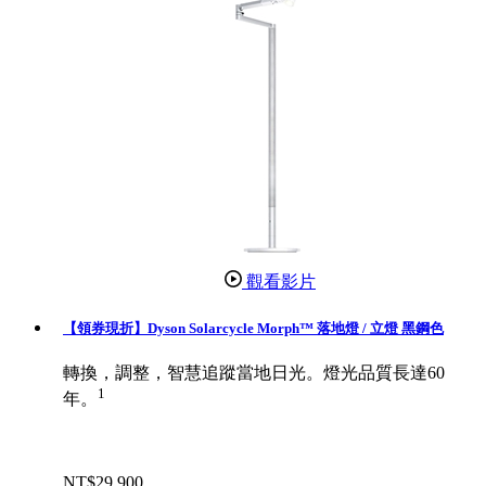
觀看影片
【領券現折】Dyson Solarcycle Morph™ 落地燈 / 立燈 黑鋼色
轉換，調整，智慧追蹤當地日光。燈光品質長達60
1
年。
NT$29,900