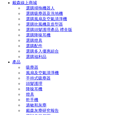
戴森線上商城
選購掃拖機器人
選購吸塵器及洗地機
選購風扇及空氣清淨機
選購吹風機及造型器
選購頭髮護理產品 禮盒版
選購降噪耳機
選購燈具
選購配件
選購多入優惠組合
選購福利品
產品
吸塵器
風扇及空氣清淨機
手持式吸塵器
頭髮護理
降噪耳機
燈具
乾手機
過敏和灰塵
戴森灰塵研究報告