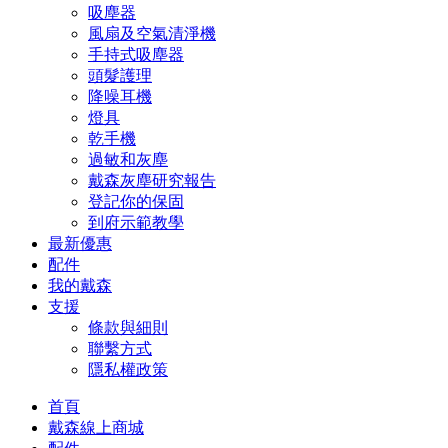
吸塵器
風扇及空氣清淨機
手持式吸塵器
頭髮護理
降噪耳機
燈具
乾手機
過敏和灰塵
戴森灰塵研究報告
登記你的保固
到府示範教學
最新優惠
配件
我的戴森
支援
條款與細則
聯繫方式
隱私權政策
首頁
戴森線上商城