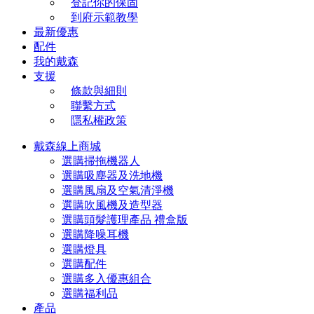
登記你的保固
到府示範教學
最新優惠
配件
我的戴森
支援
條款與細則
聯繫方式
隱私權政策
戴森線上商城
選購掃拖機器人
選購吸塵器及洗地機
選購風扇及空氣清淨機
選購吹風機及造型器
選購頭髮護理產品 禮盒版
選購降噪耳機
選購燈具
選購配件
選購多入優惠組合
選購福利品
產品