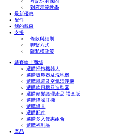
登記你的保固
到府示範教學
最新優惠
配件
我的戴森
支援
條款與細則
聯繫方式
隱私權政策
戴森線上商城
選購掃拖機器人
選購吸塵器及洗地機
選購風扇及空氣清淨機
選購吹風機及造型器
選購頭髮護理產品 禮盒版
選購降噪耳機
選購燈具
選購配件
選購多入優惠組合
選購福利品
產品