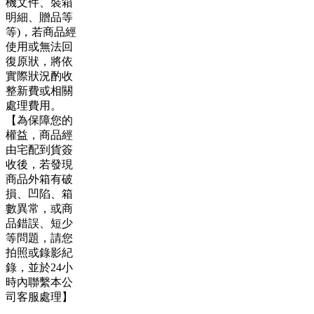
機文件、裝箱
明細、贈品等
等)，若商品經
使用或無法回
復原狀，將依
實際狀況酌收
整新費或相關
處理費用。
【為保障您的
權益，商品經
由宅配到貨簽
收後，若發現
商品外箱有破
損、凹陷、箱
數異常，或商
品錯誤、短少
等問題，請您
拍照或錄影紀
錄，並於24小
時內聯繫本公
司客服處理】