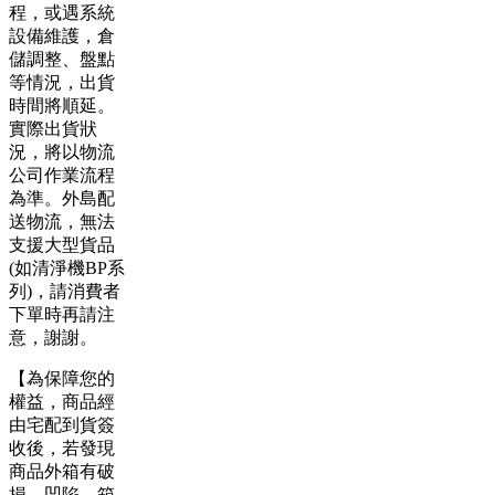
程，或遇系統
設備維護，倉
儲調整、盤點
等情況，出貨
時間將順延。
實際出貨狀
況，將以物流
公司作業流程
為準。外島配
送物流，無法
支援大型貨品
(如清淨機BP系
列)，請消費者
下單時再請注
意，謝謝。
【為保障您的
權益，商品經
由宅配到貨簽
收後，若發現
商品外箱有破
損、凹陷、箱