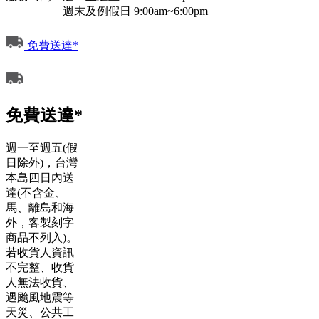
週末及例假日 9:00am~6:00pm
免費送達*
免費送達*
週一至週五(假
日除外)，台灣
本島四日內送
達(不含金、
馬、離島和海
外，客製刻字
商品不列入)。
若收貨人資訊
不完整、收貨
人無法收貨、
遇颱風地震等
天災、公共工