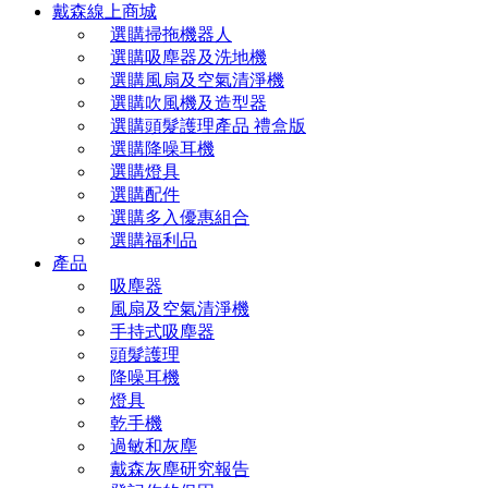
戴森線上商城
選購掃拖機器人
選購吸塵器及洗地機
選購風扇及空氣清淨機
選購吹風機及造型器
選購頭髮護理產品 禮盒版
選購降噪耳機
選購燈具
選購配件
選購多入優惠組合
選購福利品
產品
吸塵器
風扇及空氣清淨機
手持式吸塵器
頭髮護理
降噪耳機
燈具
乾手機
過敏和灰塵
戴森灰塵研究報告