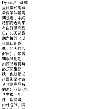
Dyson線上商城
提供優於消費
者保護法鑑賞
期規定，本網
站消費者均享
有自訂購商品
日起15天鑑賞
期之權益（以
訂單日期為
準，15天包含
假日）。鑑賞
期非試用期，
如商品退貨時
必須回復原
狀，也就是必
須回復至消費
者收到商品時
的原始狀態 (包
含主機、配
件、保證書、
內外包裝、隨