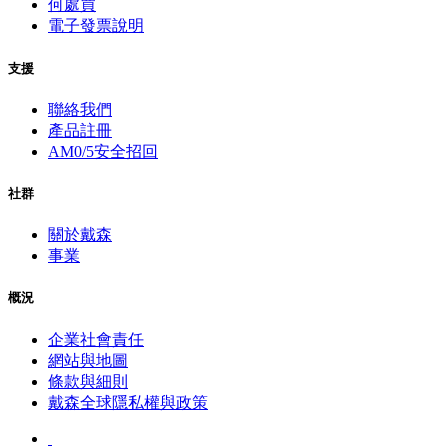
何處買
電子發票說明
支援
聯絡我們
產品註冊
AM0/5安全招回
社群
關於戴森
事業
概況
企業社會責任
網站與地圖
條款與細則
戴森全球隱私權與政策