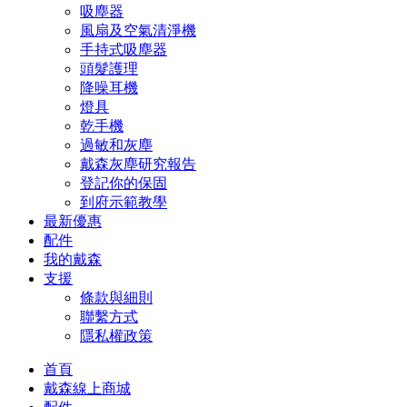
吸塵器
風扇及空氣清淨機
手持式吸塵器
頭髮護理
降噪耳機
燈具
乾手機
過敏和灰塵
戴森灰塵研究報告
登記你的保固
到府示範教學
最新優惠
配件
我的戴森
支援
條款與細則
聯繫方式
隱私權政策
首頁
戴森線上商城