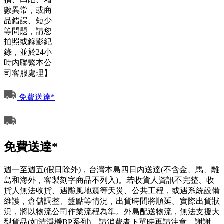
數異常，或商
品錯誤、短少
等問題，請您
拍照或錄影紀
錄，並於24小
時內聯繫本公
司客服處理】
免費送達*
免費送達*
週一至週五(假日除外)，台灣本島四日內送達(不含金、馬、離
島和海外，客製刻字商品不列入)。若收貨人資訊不完整、收
貨人無法收貨、遇颱風地震等天災、公共工程，或遇系統設備
維護，倉儲調整、盤點等情況，出貨時間將順延。實際出貨狀
況，將以物流公司作業流程為準。外島配送物流，無法支援大
型貨品(如清淨機BP系列)，請消費者下單時再請注意，謝謝。