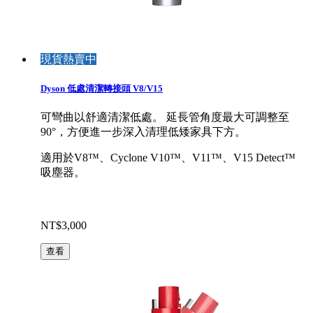
現貨熱賣中
Dyson 低處清潔轉接頭 V8/V15
可彎曲以舒適清潔低處。 延長管角度最大可調整至
90°，方便進一步深入清理低矮家具下方。
適用於V8™、Cyclone V10™、V11™、V15 Detect™
吸塵器。
NT$3,000
查看