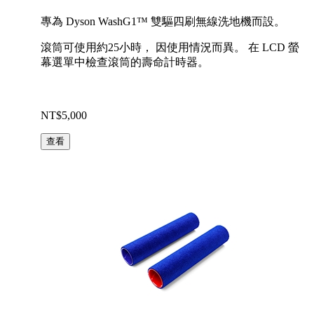
專為 Dyson WashG1™ 雙驅四刷無線洗地機而設。
滾筒可使用約25小時， 因使用情況而異。 在 LCD 螢
幕選單中檢查滾筒的壽命計時器。
NT$5,000
查看