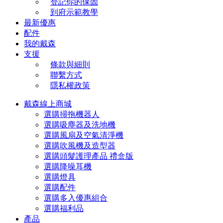
登記你的保固
到府示範教學
最新優惠
配件
我的戴森
支援
條款與細則
聯繫方式
隱私權政策
戴森線上商城
選購掃拖機器人
選購吸塵器及洗地機
選購風扇及空氣清淨機
選購吹風機及造型器
選購頭髮護理產品 禮盒版
選購降噪耳機
選購燈具
選購配件
選購多入優惠組合
選購福利品
產品