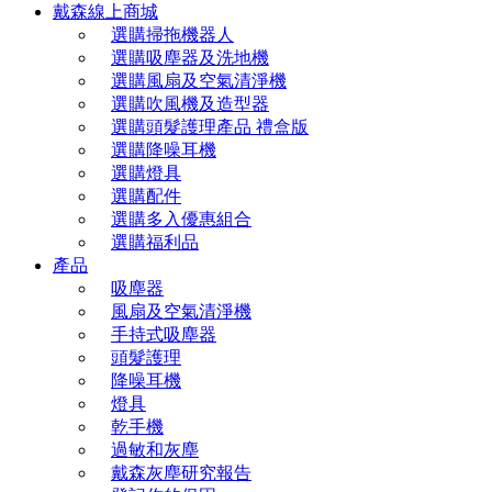
戴森線上商城
選購掃拖機器人
選購吸塵器及洗地機
選購風扇及空氣清淨機
選購吹風機及造型器
選購頭髮護理產品 禮盒版
選購降噪耳機
選購燈具
選購配件
選購多入優惠組合
選購福利品
產品
吸塵器
風扇及空氣清淨機
手持式吸塵器
頭髮護理
降噪耳機
燈具
乾手機
過敏和灰塵
戴森灰塵研究報告