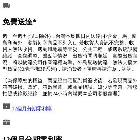
免費送達*
週一至週五(假日除外)，台灣本島四日內送達(不含金、馬、離
島和海外，客製刻字商品不列入)。若收貨人資訊不完整、收
貨人無法收貨、遇颱風地震等天災、公共工程，或遇系統設備
維護，倉儲調整、盤點等情況，出貨時間將順延。實際出貨狀
況，將以物流公司作業流程為準。外島配送物流，無法支援大
型貨品(如清淨機BP系列)，請消費者下單時再請注意，謝謝。
【為保障您的權益，商品經由宅配到貨簽收後，若發現商品外
箱有破損、凹陷、箱數異常，或商品錯誤、短少等問題，請您
拍照或錄影紀錄，並於24小時內聯繫本公司客服處理】
12個月分期零利率
12個月分期零利率