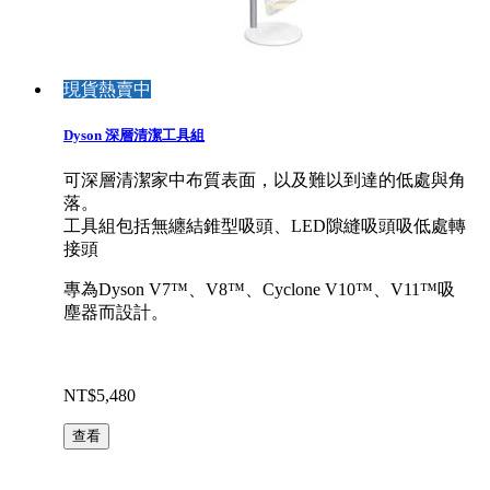
現貨熱賣中
Dyson 深層清潔工具組
可深層清潔家中布質表面，以及難以到達的低處與角
落。
工具組包括無纏結錐型吸頭、LED隙縫吸頭吸低處轉
接頭
專為Dyson V7™、V8™、Cyclone V10™、V11™吸
塵器而設計。
NT$5,480
查看