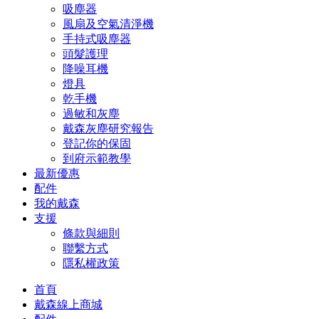
吸塵器
風扇及空氣清淨機
手持式吸塵器
頭髮護理
降噪耳機
燈具
乾手機
過敏和灰塵
戴森灰塵研究報告
登記你的保固
到府示範教學
最新優惠
配件
我的戴森
支援
條款與細則
聯繫方式
隱私權政策
首頁
戴森線上商城