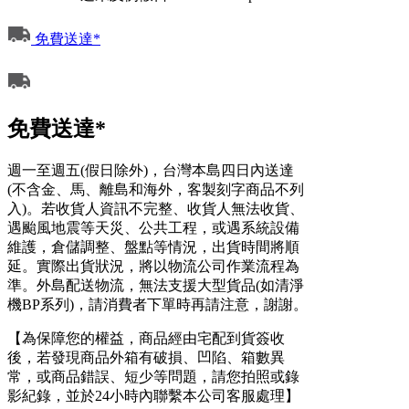
免費送達*
免費送達*
週一至週五(假日除外)，台灣本島四日內送達
(不含金、馬、離島和海外，客製刻字商品不列
入)。若收貨人資訊不完整、收貨人無法收貨、
遇颱風地震等天災、公共工程，或遇系統設備
維護，倉儲調整、盤點等情況，出貨時間將順
延。實際出貨狀況，將以物流公司作業流程為
準。外島配送物流，無法支援大型貨品(如清淨
機BP系列)，請消費者下單時再請注意，謝謝。
【為保障您的權益，商品經由宅配到貨簽收
後，若發現商品外箱有破損、凹陷、箱數異
常，或商品錯誤、短少等問題，請您拍照或錄
影紀錄，並於24小時內聯繫本公司客服處理】