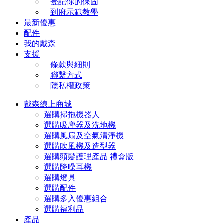
登記你的保固
到府示範教學
最新優惠
配件
我的戴森
支援
條款與細則
聯繫方式
隱私權政策
戴森線上商城
選購掃拖機器人
選購吸塵器及洗地機
選購風扇及空氣清淨機
選購吹風機及造型器
選購頭髮護理產品 禮盒版
選購降噪耳機
選購燈具
選購配件
選購多入優惠組合
選購福利品
產品