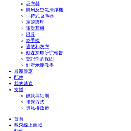
吸塵器
風扇及空氣清淨機
手持式吸塵器
頭髮護理
降噪耳機
燈具
乾手機
過敏和灰塵
戴森灰塵研究報告
登記你的保固
到府示範教學
最新優惠
配件
我的戴森
支援
條款與細則
聯繫方式
隱私權政策
首頁
戴森線上商城