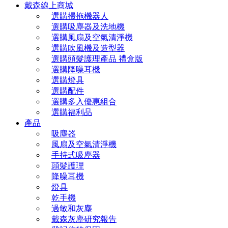
戴森線上商城
選購掃拖機器人
選購吸塵器及洗地機
選購風扇及空氣清淨機
選購吹風機及造型器
選購頭髮護理產品 禮盒版
選購降噪耳機
選購燈具
選購配件
選購多入優惠組合
選購福利品
產品
吸塵器
風扇及空氣清淨機
手持式吸塵器
頭髮護理
降噪耳機
燈具
乾手機
過敏和灰塵
戴森灰塵研究報告