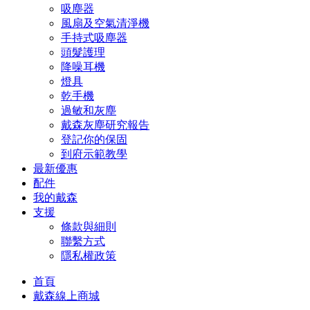
吸塵器
風扇及空氣清淨機
手持式吸塵器
頭髮護理
降噪耳機
燈具
乾手機
過敏和灰塵
戴森灰塵研究報告
登記你的保固
到府示範教學
最新優惠
配件
我的戴森
支援
條款與細則
聯繫方式
隱私權政策
首頁
戴森線上商城