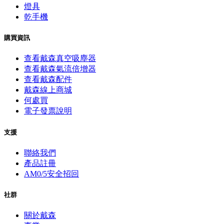
燈具
乾手機
購買資訊
查看戴森真空吸塵器
查看戴森氣流倍增器
查看戴森配件
戴森線上商城
何處買
電子發票說明
支援
聯絡我們
產品註冊
AM0/5安全招回
社群
關於戴森