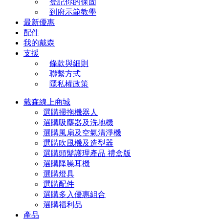
登記你的保固
到府示範教學
最新優惠
配件
我的戴森
支援
條款與細則
聯繫方式
隱私權政策
戴森線上商城
選購掃拖機器人
選購吸塵器及洗地機
選購風扇及空氣清淨機
選購吹風機及造型器
選購頭髮護理產品 禮盒版
選購降噪耳機
選購燈具
選購配件
選購多入優惠組合
選購福利品
產品