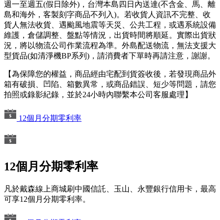
週一至週五(假日除外)，台灣本島四日內送達(不含金、馬、離
島和海外，客製刻字商品不列入)。若收貨人資訊不完整、收
貨人無法收貨、遇颱風地震等天災、公共工程，或遇系統設備
維護，倉儲調整、盤點等情況，出貨時間將順延。實際出貨狀
況，將以物流公司作業流程為準。外島配送物流，無法支援大
型貨品(如清淨機BP系列)，請消費者下單時再請注意，謝謝。
【為保障您的權益，商品經由宅配到貨簽收後，若發現商品外
箱有破損、凹陷、箱數異常，或商品錯誤、短少等問題，請您
拍照或錄影紀錄，並於24小時內聯繫本公司客服處理】
12個月分期零利率
12個月分期零利率
凡於戴森線上商城刷中國信託、玉山、永豐銀行信用卡，最高
可享12個月分期零利率。