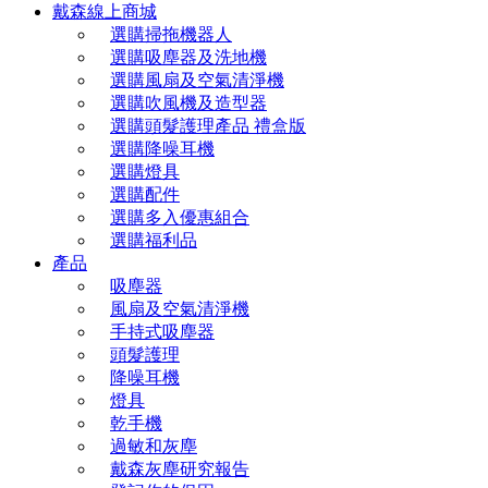
戴森線上商城
選購掃拖機器人
選購吸塵器及洗地機
選購風扇及空氣清淨機
選購吹風機及造型器
選購頭髮護理產品 禮盒版
選購降噪耳機
選購燈具
選購配件
選購多入優惠組合
選購福利品
產品
吸塵器
風扇及空氣清淨機
手持式吸塵器
頭髮護理
降噪耳機
燈具
乾手機
過敏和灰塵
戴森灰塵研究報告