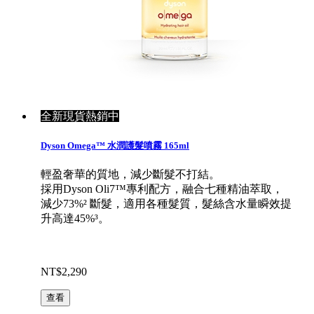
全新現貨熱銷中
Dyson Omega™ 水潤護髮噴霧 165ml
輕盈奢華的質地，減少斷髮不打結。
採用Dyson Oli7™專利配方，融合七種精油萃取，
減少73%² 斷髮，適用各種髮質​，髮絲含水量瞬效提
升高達45%³。
NT$2,290
查看