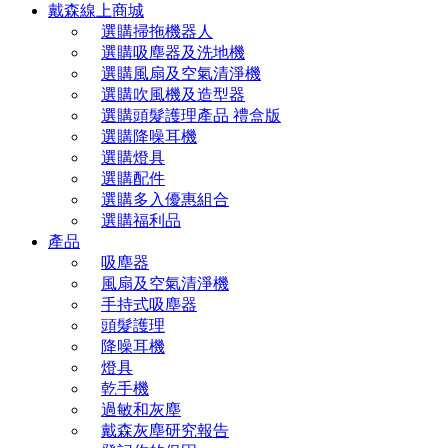
戴森線上商城
選購掃拖機器人
選購吸塵器及洗地機
選購風扇及空氣清淨機
選購吹風機及造型器
選購頭髮護理產品 禮盒版
選購降噪耳機
選購燈具
選購配件
選購多入優惠組合
選購福利品
產品
吸塵器
風扇及空氣清淨機
手持式吸塵器
頭髮護理
降噪耳機
燈具
乾手機
過敏和灰塵
戴森灰塵研究報告