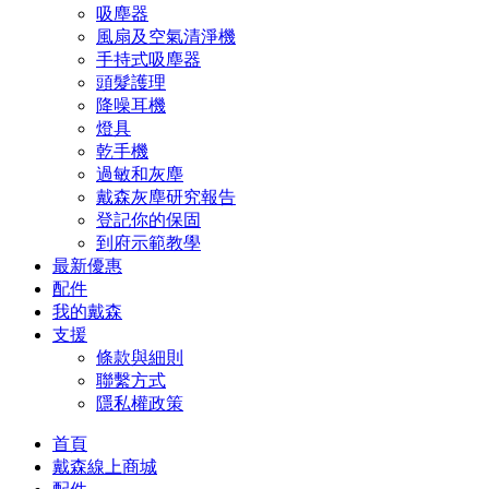
吸塵器
風扇及空氣清淨機
手持式吸塵器
頭髮護理
降噪耳機
燈具
乾手機
過敏和灰塵
戴森灰塵研究報告
登記你的保固
到府示範教學
最新優惠
配件
我的戴森
支援
條款與細則
聯繫方式
隱私權政策
首頁
戴森線上商城