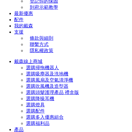
登記你的保固
到府示範教學
最新優惠
配件
我的戴森
支援
條款與細則
聯繫方式
隱私權政策
戴森線上商城
選購掃拖機器人
選購吸塵器及洗地機
選購風扇及空氣清淨機
選購吹風機及造型器
選購頭髮護理產品 禮盒版
選購降噪耳機
選購燈具
選購配件
選購多入優惠組合
選購福利品
產品