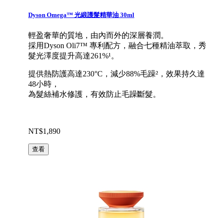
Dyson Omega™ 光緞護髮精華油 30ml
輕盈奢華的質地，由內而外的深層養潤。
採用Dyson Oli7™ 專利配方，融合七種精油萃取，秀
髮光澤度提升高達261%¹。
提供熱防護高達230°C，減少88%毛躁²，效果持久達
48小時，
為髮絲補水修護，有效防止毛躁斷髮。
NT$1,890
查看