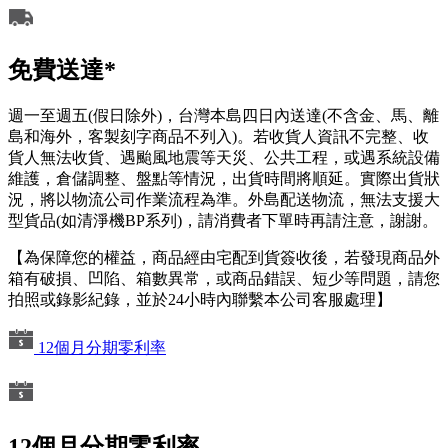
免費送達*
週一至週五(假日除外)，台灣本島四日內送達(不含金、馬、離
島和海外，客製刻字商品不列入)。若收貨人資訊不完整、收
貨人無法收貨、遇颱風地震等天災、公共工程，或遇系統設備
維護，倉儲調整、盤點等情況，出貨時間將順延。實際出貨狀
況，將以物流公司作業流程為準。外島配送物流，無法支援大
型貨品(如清淨機BP系列)，請消費者下單時再請注意，謝謝。
【為保障您的權益，商品經由宅配到貨簽收後，若發現商品外
箱有破損、凹陷、箱數異常，或商品錯誤、短少等問題，請您
拍照或錄影紀錄，並於24小時內聯繫本公司客服處理】
12個月分期零利率
12個月分期零利率