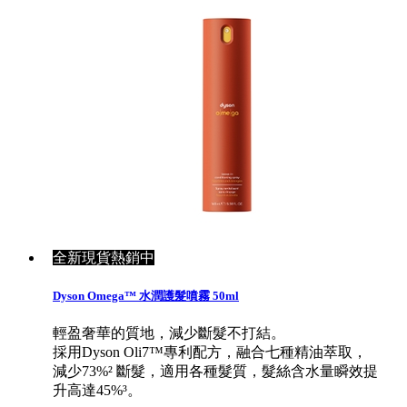
全新現貨熱銷中
Dyson Omega™ 水潤護髮噴霧 50ml
輕盈奢華的質地，減少斷髮不打結。
採用Dyson Oli7™專利配方，融合七種精油萃取，
減少73%² 斷髮，適用各種髮質​，髮絲含水量瞬效提
升高達45%³。