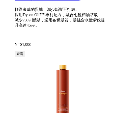
輕盈奢華的質地，減少斷髮不打結。
採用Dyson Oli7™專利配方，融合七種精油萃取，
減少73%² 斷髮，適用各種髮質​，髮絲含水量瞬效提
升高達45%³。
NT$1,990
查看