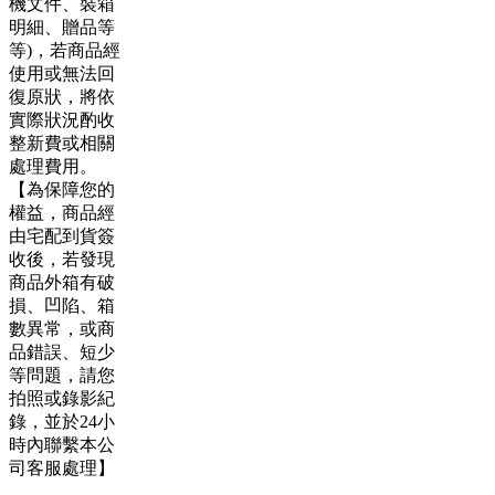
機文件、裝箱
明細、贈品等
等)，若商品經
使用或無法回
復原狀，將依
實際狀況酌收
整新費或相關
處理費用。
【為保障您的
權益，商品經
由宅配到貨簽
收後，若發現
商品外箱有破
損、凹陷、箱
數異常，或商
品錯誤、短少
等問題，請您
拍照或錄影紀
錄，並於24小
時內聯繫本公
司客服處理】