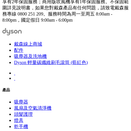
享有2年保固服務；商用版吹風機享有1年保固服務。不保固範
圍詳見說明書，如果您對戴森產品有任何問題，請致電戴森服
務專線 0800 251 209。服務時間為周一至周五 8:00am -
8:00pm，國定假日 9:00am - 6:00pm
戴森線上商城
配件
吸塵器及洗地機
Dyson 輕量碳纖維刷毛滾筒 (藍紅色)
產品
吸塵器
風扇及空氣清淨機
頭髮護理
燈具
乾手機