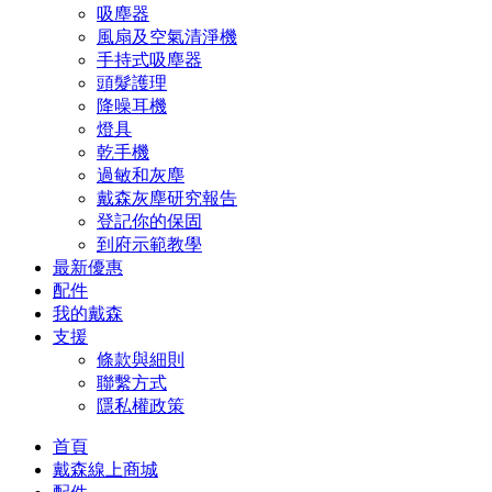
吸塵器
風扇及空氣清淨機
手持式吸塵器
頭髮護理
降噪耳機
燈具
乾手機
過敏和灰塵
戴森灰塵研究報告
登記你的保固
到府示範教學
最新優惠
配件
我的戴森
支援
條款與細則
聯繫方式
隱私權政策
首頁
戴森線上商城