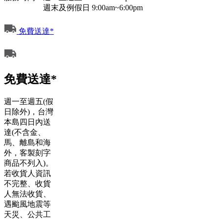
週末及例假日 9:00am~6:00pm
免費送達*
免費送達*
週一至週五(假
日除外)，台灣
本島四日內送
達(不含金、
馬、離島和海
外，客製刻字
商品不列入)。
若收貨人資訊
不完整、收貨
人無法收貨、
遇颱風地震等
天災、公共工