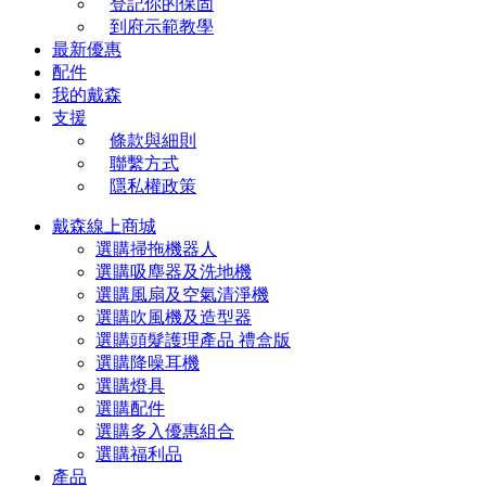
登記你的保固
到府示範教學
最新優惠
配件
我的戴森
支援
條款與細則
聯繫方式
隱私權政策
戴森線上商城
選購掃拖機器人
選購吸塵器及洗地機
選購風扇及空氣清淨機
選購吹風機及造型器
選購頭髮護理產品 禮盒版
選購降噪耳機
選購燈具
選購配件
選購多入優惠組合
選購福利品
產品