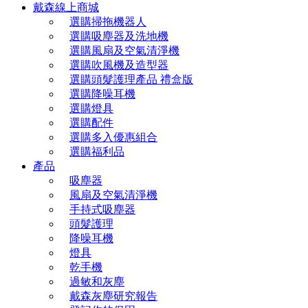
戴森線上商城
選購掃拖機器人
選購吸塵器及洗地機
選購風扇及空氣清淨機
選購吹風機及造型器
選購頭髮護理產品 禮盒版
選購降噪耳機
選購燈具
選購配件
選購多入優惠組合
選購福利品
產品
吸塵器
風扇及空氣清淨機
手持式吸塵器
頭髮護理
降噪耳機
燈具
乾手機
過敏和灰塵
戴森灰塵研究報告