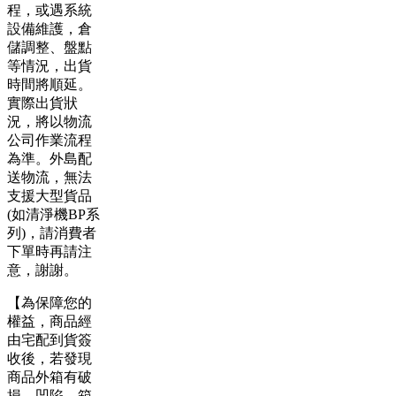
程，或遇系統
設備維護，倉
儲調整、盤點
等情況，出貨
時間將順延。
實際出貨狀
況，將以物流
公司作業流程
為準。外島配
送物流，無法
支援大型貨品
(如清淨機BP系
列)，請消費者
下單時再請注
意，謝謝。
【為保障您的
權益，商品經
由宅配到貨簽
收後，若發現
商品外箱有破
損、凹陷、箱