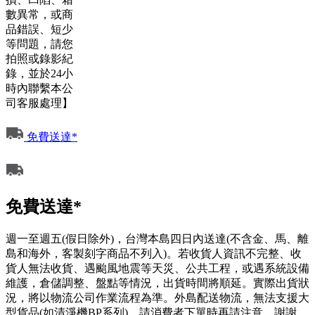
數異常，或商
品錯誤、短少
等問題，請您
拍照或錄影紀
錄，並於24小
時內聯繫本公
司客服處理】
免費送達*
免費送達*
週一至週五(假日除外)，台灣本島四日內送達(不含金、馬、離
島和海外，客製刻字商品不列入)。若收貨人資訊不完整、收
貨人無法收貨、遇颱風地震等天災、公共工程，或遇系統設備
維護，倉儲調整、盤點等情況，出貨時間將順延。實際出貨狀
況，將以物流公司作業流程為準。外島配送物流，無法支援大
型貨品(如清淨機BP系列)，請消費者下單時再請注意，謝謝。