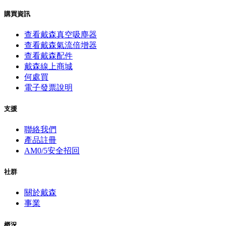
購買資訊
查看戴森真空吸塵器
查看戴森氣流倍增器
查看戴森配件
戴森線上商城
何處買
電子發票說明
支援
聯絡我們
產品註冊
AM0/5安全招回
社群
關於戴森
事業
概況