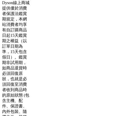
Dyson線上商城
提供優於消費
者保護法鑑賞
期規定，本網
站消費者均享
有自訂購商品
日起15天鑑賞
期之權益（以
訂單日期為
準，15天包含
假日）。鑑賞
期非試用期，
如商品退貨時
必須回復原
狀，也就是必
須回復至消費
者收到商品時
的原始狀態 (包
含主機、配
件、保證書、
內外包裝、隨