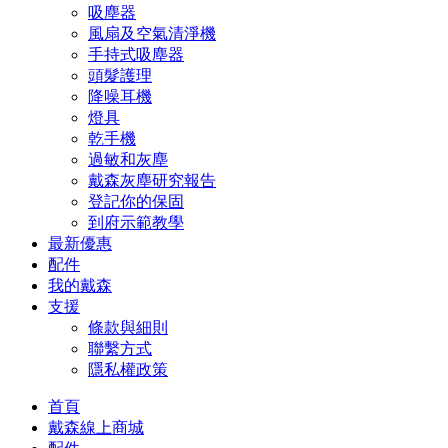
吸塵器
風扇及空氣清淨機
手持式吸塵器
頭髮護理
降噪耳機
燈具
乾手機
過敏和灰塵
戴森灰塵研究報告
登記你的保固
到府示範教學
最新優惠
配件
我的戴森
支援
條款與細則
聯繫方式
隱私權政策
首頁
戴森線上商城