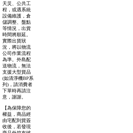
天災、公共工
程，或遇系統
設備維護，倉
儲調整、盤點
等情況，出貨
時間將順延。
實際出貨狀
況，將以物流
公司作業流程
為準。外島配
送物流，無法
支援大型貨品
(如清淨機BP系
列)，請消費者
下單時再請注
意，謝謝。
【為保障您的
權益，商品經
由宅配到貨簽
收後，若發現
商品外箱有破