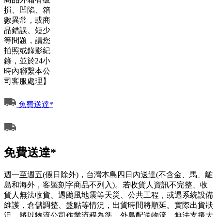
損、凹陷、箱
數異常，或商
品錯誤、短少
等問題，請您
拍照或錄影紀
錄，並於24小
時內聯繫本公
司客服處理】
免費送達*
免費送達*
週一至週五(假日除外)，台灣本島四日內送達(不含金、馬、離
島和海外，客製刻字商品不列入)。若收貨人資訊不完整、收
貨人無法收貨、遇颱風地震等天災、公共工程，或遇系統設備
維護，倉儲調整、盤點等情況，出貨時間將順延。實際出貨狀
況，將以物流公司作業流程為準。外島配送物流，無法支援大