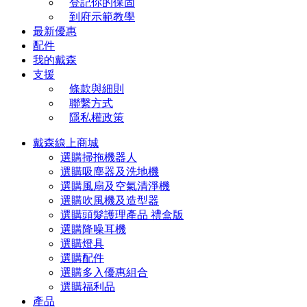
登記你的保固
到府示範教學
最新優惠
配件
我的戴森
支援
條款與細則
聯繫方式
隱私權政策
戴森線上商城
選購掃拖機器人
選購吸塵器及洗地機
選購風扇及空氣清淨機
選購吹風機及造型器
選購頭髮護理產品 禮盒版
選購降噪耳機
選購燈具
選購配件
選購多入優惠組合
選購福利品
產品