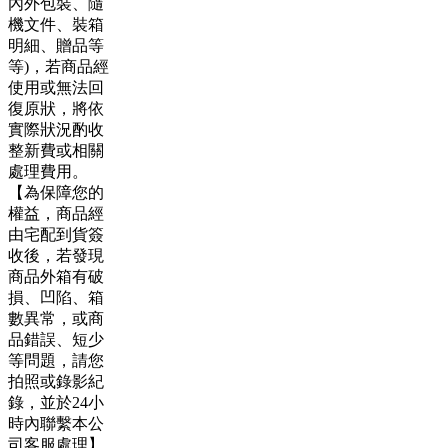
內外包裝、隨
機文件、裝箱
明細、贈品等
等)，若商品經
使用或無法回
復原狀，將依
實際狀況酌收
整新費或相關
處理費用。
【為保障您的
權益，商品經
由宅配到貨簽
收後，若發現
商品外箱有破
損、凹陷、箱
數異常，或商
品錯誤、短少
等問題，請您
拍照或錄影紀
錄，並於24小
時內聯繫本公
司客服處理】