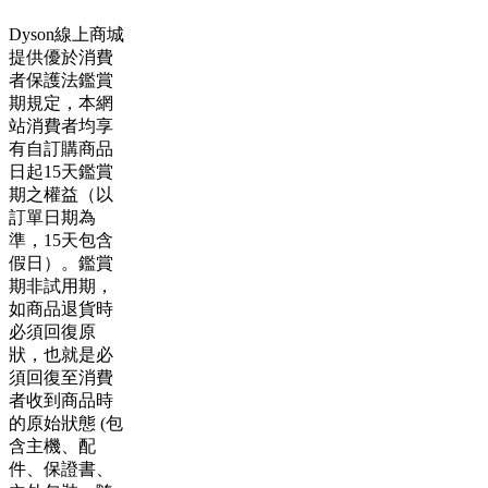
Dyson線上商城
提供優於消費
者保護法鑑賞
期規定，本網
站消費者均享
有自訂購商品
日起15天鑑賞
期之權益（以
訂單日期為
準，15天包含
假日）。鑑賞
期非試用期，
如商品退貨時
必須回復原
狀，也就是必
須回復至消費
者收到商品時
的原始狀態 (包
含主機、配
件、保證書、