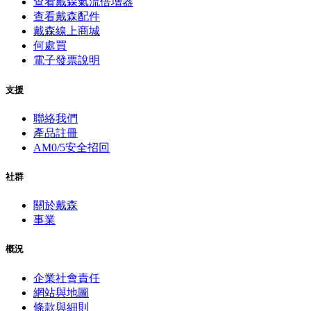
查看戴森氣流倍增器
查看戴森配件
戴森線上商城
何處買
電子發票說明
支援
聯絡我們
產品註冊
AM0/5安全招回
社群
關於戴森
事業
概況
企業社會責任
網站與地圖
條款與細則