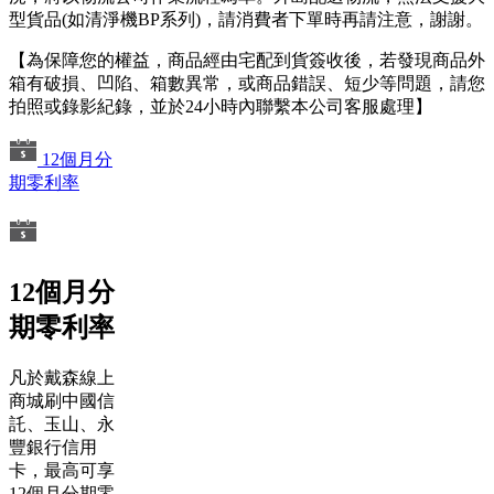
型貨品(如清淨機BP系列)，請消費者下單時再請注意，謝謝。
【為保障您的權益，商品經由宅配到貨簽收後，若發現商品外
箱有破損、凹陷、箱數異常，或商品錯誤、短少等問題，請您
拍照或錄影紀錄，並於24小時內聯繫本公司客服處理】
12個月分
期零利率
12個月分
期零利率
凡於戴森線上
商城刷中國信
託、玉山、永
豐銀行信用
卡，最高可享
12個月分期零