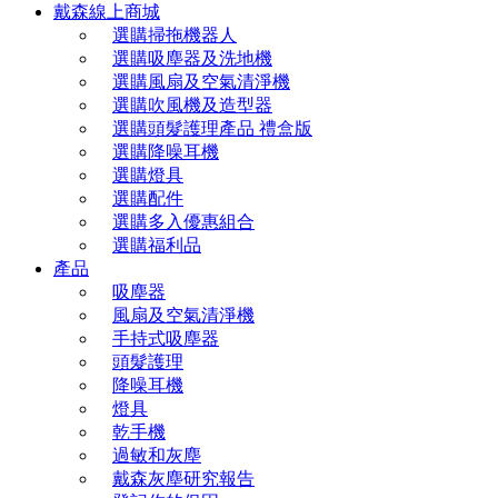
戴森線上商城
選購掃拖機器人
選購吸塵器及洗地機
選購風扇及空氣清淨機
選購吹風機及造型器
選購頭髮護理產品 禮盒版
選購降噪耳機
選購燈具
選購配件
選購多入優惠組合
選購福利品
產品
吸塵器
風扇及空氣清淨機
手持式吸塵器
頭髮護理
降噪耳機
燈具
乾手機
過敏和灰塵
戴森灰塵研究報告