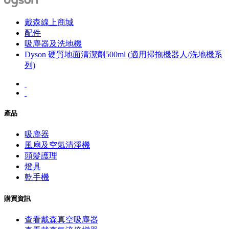
戴森線上商城
配件
吸塵器及洗地機
Dyson 硬質地面清潔劑500ml (適用掃拖機器人/洗地機系
列)
產品
吸塵器
風扇及空氣清淨機
頭髮護理
燈具
乾手機
購買資訊
查看戴森真空吸塵器