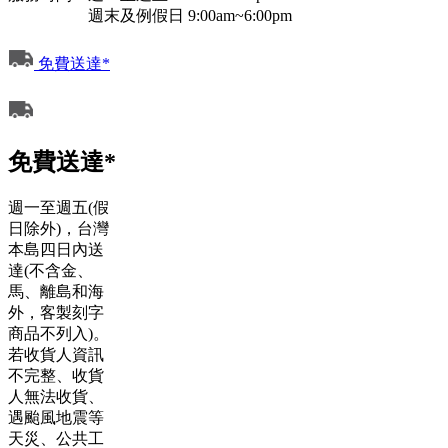
週末及例假日 9:00am~6:00pm
免費送達*
免費送達*
週一至週五(假
日除外)，台灣
本島四日內送
達(不含金、
馬、離島和海
外，客製刻字
商品不列入)。
若收貨人資訊
不完整、收貨
人無法收貨、
遇颱風地震等
天災、公共工