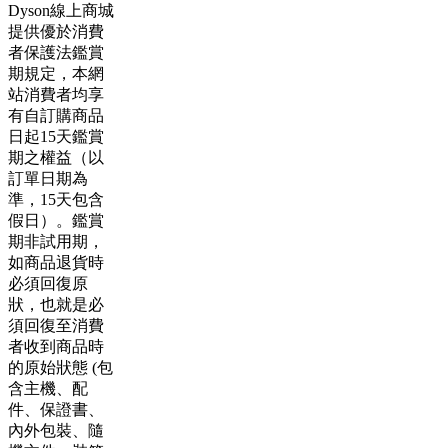
Dyson線上商城
提供優於消費
者保護法鑑賞
期規定，本網
站消費者均享
有自訂購商品
日起15天鑑賞
期之權益（以
訂單日期為
準，15天包含
假日）。鑑賞
期非試用期，
如商品退貨時
必須回復原
狀，也就是必
須回復至消費
者收到商品時
的原始狀態 (包
含主機、配
件、保證書、
內外包裝、隨