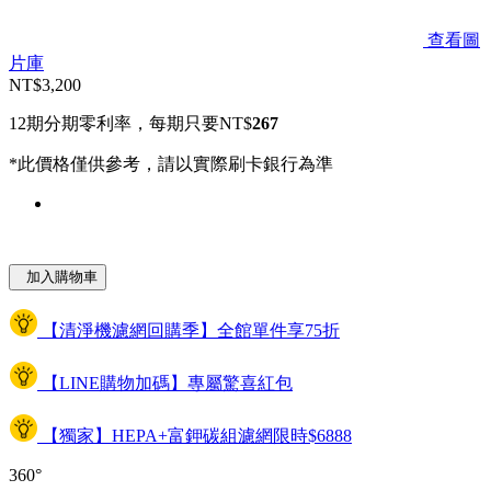
查看圖
片庫
NT$3,200
12期分期零利率，每期只要NT$
267
*此價格僅供參考，請以實際刷卡銀行為準
加入購物車
【清淨機濾網回購季】全館單件享75折
【LINE購物加碼】專屬驚喜紅包
【獨家】HEPA+富鉀碳組濾網限時$6888
360°