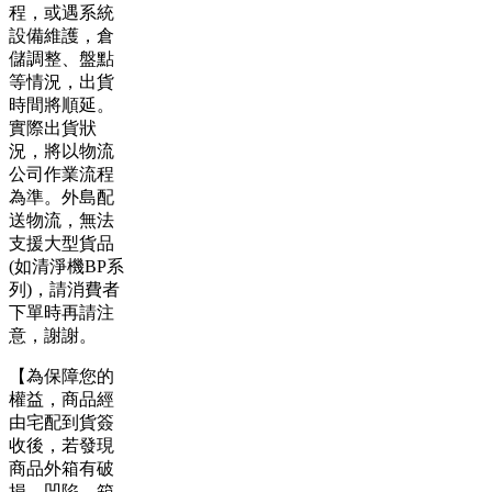
程，或遇系統
設備維護，倉
儲調整、盤點
等情況，出貨
時間將順延。
實際出貨狀
況，將以物流
公司作業流程
為準。外島配
送物流，無法
支援大型貨品
(如清淨機BP系
列)，請消費者
下單時再請注
意，謝謝。
【為保障您的
權益，商品經
由宅配到貨簽
收後，若發現
商品外箱有破
損、凹陷、箱