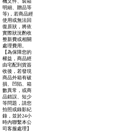
機文件、裝箱
明細、贈品等
等)，若商品經
使用或無法回
復原狀，將依
實際狀況酌收
整新費或相關
處理費用。
【為保障您的
權益，商品經
由宅配到貨簽
收後，若發現
商品外箱有破
損、凹陷、箱
數異常，或商
品錯誤、短少
等問題，請您
拍照或錄影紀
錄，並於24小
時內聯繫本公
司客服處理】