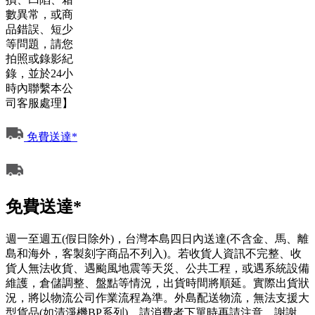
數異常，或商
品錯誤、短少
等問題，請您
拍照或錄影紀
錄，並於24小
時內聯繫本公
司客服處理】
免費送達*
免費送達*
週一至週五(假日除外)，台灣本島四日內送達(不含金、馬、離
島和海外，客製刻字商品不列入)。若收貨人資訊不完整、收
貨人無法收貨、遇颱風地震等天災、公共工程，或遇系統設備
維護，倉儲調整、盤點等情況，出貨時間將順延。實際出貨狀
況，將以物流公司作業流程為準。外島配送物流，無法支援大
型貨品(如清淨機BP系列)，請消費者下單時再請注意，謝謝。