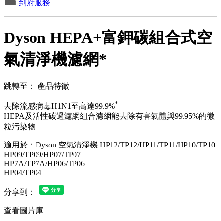
到府服務
Dyson HEPA+富鉀碳組合式空
氣清淨機濾網*
跳轉至：
產品特徵
*
去除流感病毒H1N1至高達99.9%
HEPA及活性碳過濾網組合濾網能去除有害氣體與99.95%的微
粒污染物
適用於：Dyson 空氣清淨機 HP12/TP12/HP11/TP11/HP10/TP10
HP09/TP09/HP07/TP07
HP7A/TP7A/HP06/TP06
HP04/TP04
分享到：
查看圖片庫