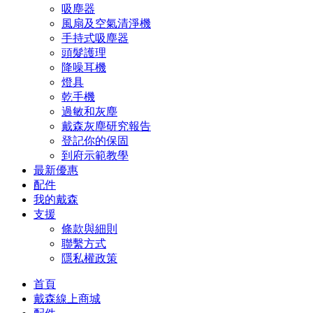
吸塵器
風扇及空氣清淨機
手持式吸塵器
頭髮護理
降噪耳機
燈具
乾手機
過敏和灰塵
戴森灰塵研究報告
登記你的保固
到府示範教學
最新優惠
配件
我的戴森
支援
條款與細則
聯繫方式
隱私權政策
首頁
戴森線上商城