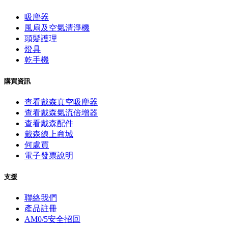
吸塵器
風扇及空氣清淨機
頭髮護理
燈具
乾手機
購買資訊
查看戴森真空吸塵器
查看戴森氣流倍增器
查看戴森配件
戴森線上商城
何處買
電子發票說明
支援
聯絡我們
產品註冊
AM0/5安全招回