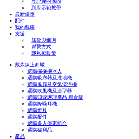
登記你的保固
到府示範教學
最新優惠
配件
我的戴森
支援
條款與細則
聯繫方式
隱私權政策
戴森線上商城
選購掃拖機器人
選購吸塵器及洗地機
選購風扇及空氣清淨機
選購吹風機及造型器
選購頭髮護理產品 禮盒版
選購降噪耳機
選購燈具
選購配件
選購多入優惠組合
選購福利品
產品