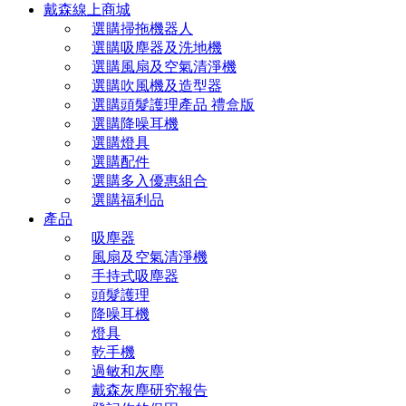
戴森線上商城
選購掃拖機器人
選購吸塵器及洗地機
選購風扇及空氣清淨機
選購吹風機及造型器
選購頭髮護理產品 禮盒版
選購降噪耳機
選購燈具
選購配件
選購多入優惠組合
選購福利品
產品
吸塵器
風扇及空氣清淨機
手持式吸塵器
頭髮護理
降噪耳機
燈具
乾手機
過敏和灰塵
戴森灰塵研究報告