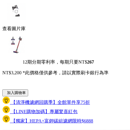
查看圖片庫
12期分期零利率，每期只要NT$
267
NT$3,200
*此價格僅供參考，請以實際刷卡銀行為準
加入購物車
【清淨機濾網回購季】全館單件享75折
【LINE購物加碼】專屬驚喜紅包
【獨家】HEPA+富鉀碳組濾網限時$6888