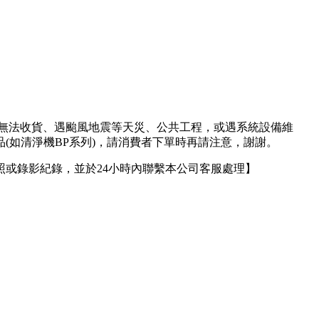
人無法收貨、遇颱風地震等天災、公共工程，或遇系統設備維
(如清淨機BP系列)，請消費者下單時再請注意，謝謝。
或錄影紀錄，並於24小時內聯繫本公司客服處理】