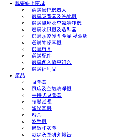
戴森線上商城
選購掃拖機器人
選購吸塵器及洗地機
選購風扇及空氣清淨機
選購吹風機及造型器
選購頭髮護理產品 禮盒版
選購降噪耳機
選購燈具
選購配件
選購多入優惠組合
選購福利品
產品
吸塵器
風扇及空氣清淨機
手持式吸塵器
頭髮護理
降噪耳機
燈具
乾手機
過敏和灰塵
戴森灰塵研究報告