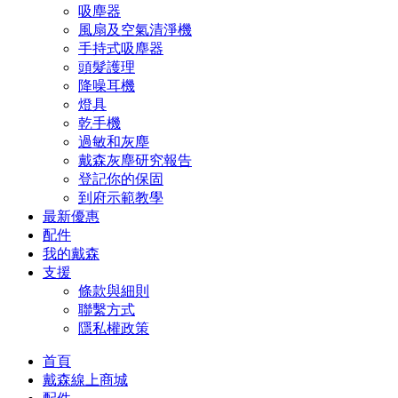
吸塵器
風扇及空氣清淨機
手持式吸塵器
頭髮護理
降噪耳機
燈具
乾手機
過敏和灰塵
戴森灰塵研究報告
登記你的保固
到府示範教學
最新優惠
配件
我的戴森
支援
條款與細則
聯繫方式
隱私權政策
首頁
戴森線上商城