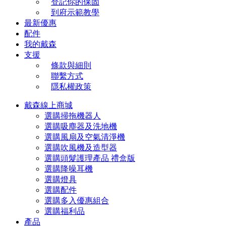
登記你的保固
到府示範教學
最新優惠
配件
我的戴森
支援
條款與細則
聯繫方式
隱私權政策
戴森線上商城
選購掃拖機器人
選購吸塵器及洗地機
選購風扇及空氣清淨機
選購吹風機及造型器
選購頭髮護理產品 禮盒版
選購降噪耳機
選購燈具
選購配件
選購多入優惠組合
選購福利品
產品