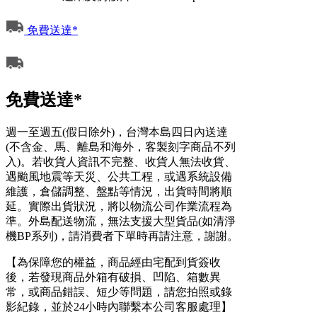
免費送達*
免費送達*
週一至週五(假日除外)，台灣本島四日內送達
(不含金、馬、離島和海外，客製刻字商品不列
入)。若收貨人資訊不完整、收貨人無法收貨、
遇颱風地震等天災、公共工程，或遇系統設備
維護，倉儲調整、盤點等情況，出貨時間將順
延。實際出貨狀況，將以物流公司作業流程為
準。外島配送物流，無法支援大型貨品(如清淨
機BP系列)，請消費者下單時再請注意，謝謝。
【為保障您的權益，商品經由宅配到貨簽收
後，若發現商品外箱有破損、凹陷、箱數異
常，或商品錯誤、短少等問題，請您拍照或錄
影紀錄，並於24小時內聯繫本公司客服處理】