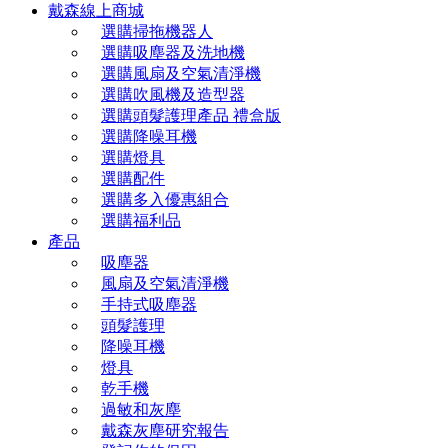
戴森線上商城
選購掃拖機器人
選購吸塵器及洗地機
選購風扇及空氣清淨機
選購吹風機及造型器
選購頭髮護理產品 禮盒版
選購降噪耳機
選購燈具
選購配件
選購多入優惠組合
選購福利品
產品
吸塵器
風扇及空氣清淨機
手持式吸塵器
頭髮護理
降噪耳機
燈具
乾手機
過敏和灰塵
戴森灰塵研究報告