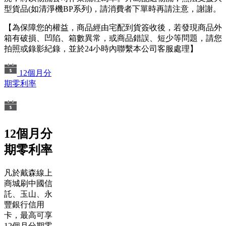
型貨品(如清淨機BP系列)，請消費者下單時再請注意，謝謝。
【為保障您的權益，商品經由宅配到貨簽收後，若發現商品外
箱有破損、凹陷、箱數異常，或商品錯誤、短少等問題，請您
拍照或錄影紀錄，並於24小時內聯繫本公司客服處理】
12個月分
期零利率
12個月分
期零利率
凡於戴森線上
商城刷中國信
託、玉山、永
豐銀行信用
卡，最高可享
12個月分期零