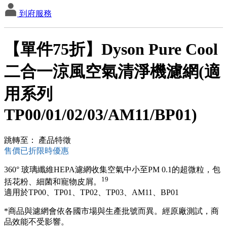
到府服務
【單件75折】Dyson Pure Cool
二合一涼風空氣清淨機濾網(適
用系列
TP00/01/02/03/AM11/BP01)
跳轉至：
產品特徵
售價已折限時優惠
360° 玻璃纖維HEPA濾網收集空氣中小至PM 0.1的超微粒，包
19
括花粉、細菌和寵物皮屑。
適用於TP00、TP01、TP02、TP03、AM11、BP01
*商品與濾網會依各國市場與生產批號而異。經原廠測試，商
品效能不受影響。