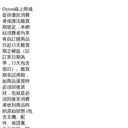
Dyson線上商城
提供優於消費
者保護法鑑賞
期規定，本網
站消費者均享
有自訂購商品
日起15天鑑賞
期之權益（以
訂單日期為
準，15天包含
假日）。鑑賞
期非試用期，
如商品退貨時
必須回復原
狀，也就是必
須回復至消費
者收到商品時
的原始狀態 (包
含主機、配
件、保證書、