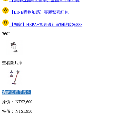
【LINE購物加碼】專屬驚喜紅包
【獨家】HEPA+富鉀碳組濾網限時$6888
360°
查看圖片庫
濾網回購季優惠
原價： NT$2,600
特價： NT$1,950