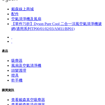
戴森線上商城
配件
空氣清淨機及風扇
【單件75折】Dyson Pure Cool 二合一涼風空氣清淨機濾
網(適用系列TP00/01/02/03/AM11/BP01)
產品
吸塵器
風扇及空氣清淨機
頭髮護理
燈具
乾手機
購買資訊
查看戴森真空吸塵器
查看戴森氣流倍增器