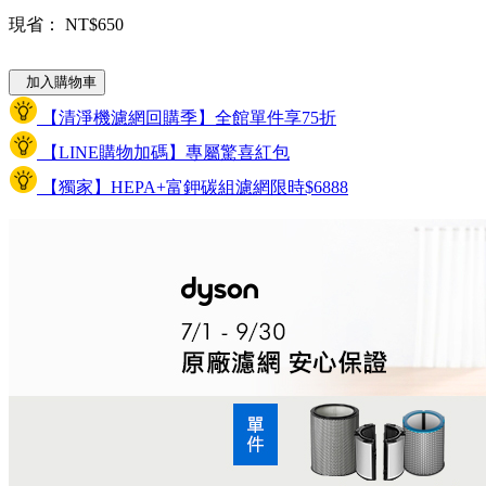
現省： NT$650
加入購物車
【清淨機濾網回購季】全館單件享75折
【LINE購物加碼】專屬驚喜紅包
【獨家】HEPA+富鉀碳組濾網限時$6888