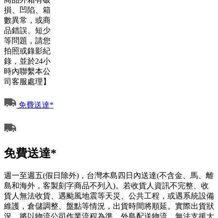
損、凹陷、箱
數異常，或商
品錯誤、短少
等問題，請您
拍照或錄影紀
錄，並於24小
時內聯繫本公
司客服處理】
免費送達*
免費送達*
週一至週五(假日除外)，台灣本島四日內送達(不含金、馬、離
島和海外，客製刻字商品不列入)。若收貨人資訊不完整、收
貨人無法收貨、遇颱風地震等天災、公共工程，或遇系統設備
維護，倉儲調整、盤點等情況，出貨時間將順延。實際出貨狀
況，將以物流公司作業流程為準。外島配送物流，無法支援大