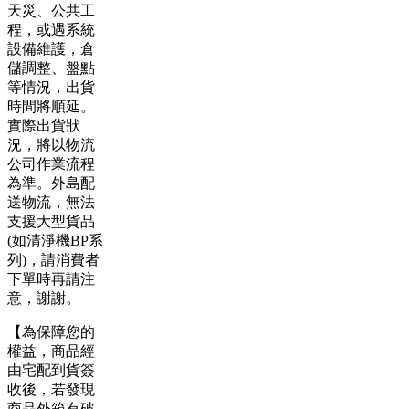
天災、公共工
程，或遇系統
設備維護，倉
儲調整、盤點
等情況，出貨
時間將順延。
實際出貨狀
況，將以物流
公司作業流程
為準。外島配
送物流，無法
支援大型貨品
(如清淨機BP系
列)，請消費者
下單時再請注
意，謝謝。
【為保障您的
權益，商品經
由宅配到貨簽
收後，若發現
商品外箱有破