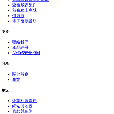
查看戴森配件
戴森線上商城
何處買
電子發票說明
支援
聯絡我們
產品註冊
AM0/5安全招回
社群
關於戴森
事業
概況
企業社會責任
網站與地圖
條款與細則