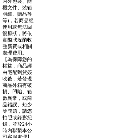
內外包裝、隨
機文件、裝箱
明細、贈品等
等)，若商品經
使用或無法回
復原狀，將依
實際狀況酌收
整新費或相關
處理費用。
【為保障您的
權益，商品經
由宅配到貨簽
收後，若發現
商品外箱有破
損、凹陷、箱
數異常，或商
品錯誤、短少
等問題，請您
拍照或錄影紀
錄，並於24小
時內聯繫本公
司客服處理】