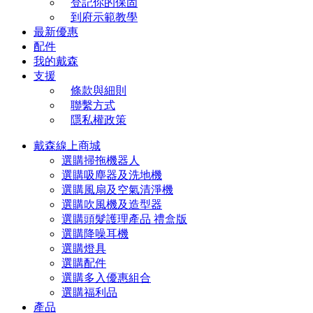
登記你的保固
到府示範教學
最新優惠
配件
我的戴森
支援
條款與細則
聯繫方式
隱私權政策
戴森線上商城
選購掃拖機器人
選購吸塵器及洗地機
選購風扇及空氣清淨機
選購吹風機及造型器
選購頭髮護理產品 禮盒版
選購降噪耳機
選購燈具
選購配件
選購多入優惠組合
選購福利品
產品