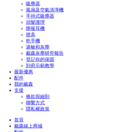
吸塵器
風扇及空氣清淨機
手持式吸塵器
頭髮護理
降噪耳機
燈具
乾手機
過敏和灰塵
戴森灰塵研究報告
登記你的保固
到府示範教學
最新優惠
配件
我的戴森
支援
條款與細則
聯繫方式
隱私權政策
首頁
戴森線上商城