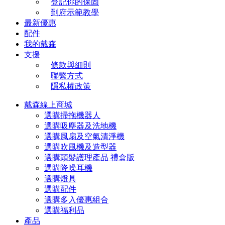
登記你的保固
到府示範教學
最新優惠
配件
我的戴森
支援
條款與細則
聯繫方式
隱私權政策
戴森線上商城
選購掃拖機器人
選購吸塵器及洗地機
選購風扇及空氣清淨機
選購吹風機及造型器
選購頭髮護理產品 禮盒版
選購降噪耳機
選購燈具
選購配件
選購多入優惠組合
選購福利品
產品