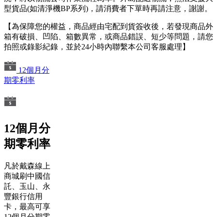
型貨品(如清淨機BP系列)，請消費者下單時再請注意，謝謝。
【為保障您的權益，商品經由宅配到貨簽收後，若發現商品外
箱有破損、凹陷、箱數異常，或商品錯誤、短少等問題，請您
拍照或錄影紀錄，並於24小時內聯繫本公司客服處理】
12個月分
期零利率
12個月分
期零利率
凡於戴森線上
商城刷中國信
託、玉山、永
豐銀行信用
卡，最高可享
12個月分期零