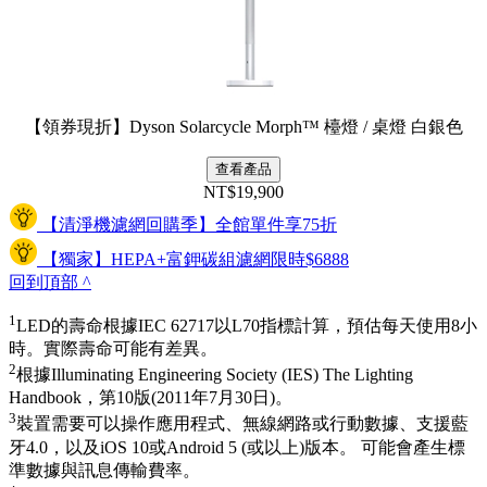
【領券現折】Dyson Solarcycle Morph™ 檯燈 / 桌燈 白銀色
查看產品
NT$19,900
【清淨機濾網回購季】全館單件享75折
【獨家】HEPA+富鉀碳組濾網限時$6888
回到頂部
^
1
LED的壽命根據IEC 62717以L70指標計算，預估每天使用8小
時。實際壽命可能有差異。
2
根據Illuminating Engineering Society (IES) The Lighting
Handbook，第10版(2011年7月30日)。
3
裝置需要可以操作應用程式、無線網路或行動數據、支援藍
牙4.0，以及iOS 10或Android 5 (或以上)版本。 可能會產生標
準數據與訊息傳輸費率。