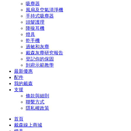
吸塵器
風扇及空氣清淨機
手持式吸塵器
頭髮護理
降噪耳機
燈具
乾手機
過敏和灰塵
戴森灰塵研究報告
登記你的保固
到府示範教學
最新優惠
配件
我的戴森
支援
條款與細則
聯繫方式
隱私權政策
首頁
戴森線上商城