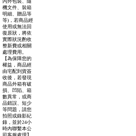
內外包裝、隨
機文件、裝箱
明細、贈品等
等)，若商品經
使用或無法回
復原狀，將依
實際狀況酌收
整新費或相關
處理費用。
【為保障您的
權益，商品經
由宅配到貨簽
收後，若發現
商品外箱有破
損、凹陷、箱
數異常，或商
品錯誤、短少
等問題，請您
拍照或錄影紀
錄，並於24小
時內聯繫本公
司客服處理】