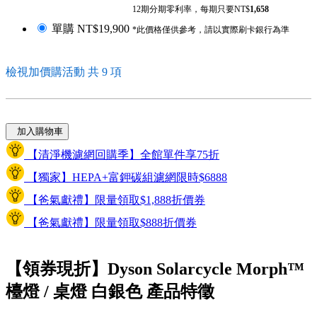
12期分期零利率，每期只要NT$
1,658
單購
NT$19,900
*此價格僅供參考，請以實際刷卡銀行為準
檢視加價購活動 共 9 項
加入購物車
【清淨機濾網回購季】全館單件享75折
【獨家】HEPA+富鉀碳組濾網限時$6888
【爸氣獻禮】限量領取$1,888折價券
【爸氣獻禮】限量領取$888折價券
【領券現折】Dyson Solarcycle Morph™
檯燈 / 桌燈 白銀色 產品特徵