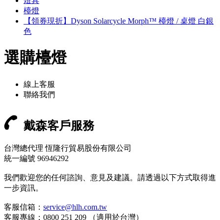
燈具
檯燈
【領券現折】Dyson Solarcycle Morph™ 檯燈 / 桌燈 白銀
色
選購檯燈
線上客服
聯絡我們
戴森客戶服務
台灣總代理 恆隆行貿易股份有限公司
統一編號 96946292
我們歡迎您的任何諮詢、意見及建議。請透過以下方式取得進
一步資訊。
客服信箱：
service@hlh.com.tw
客服專線：0800 251 209 （適用於台灣）