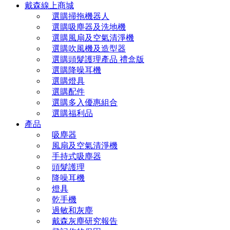
戴森線上商城
選購掃拖機器人
選購吸塵器及洗地機
選購風扇及空氣清淨機
選購吹風機及造型器
選購頭髮護理產品 禮盒版
選購降噪耳機
選購燈具
選購配件
選購多入優惠組合
選購福利品
產品
吸塵器
風扇及空氣清淨機
手持式吸塵器
頭髮護理
降噪耳機
燈具
乾手機
過敏和灰塵
戴森灰塵研究報告