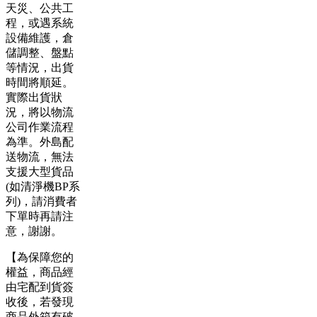
天災、公共工
程，或遇系統
設備維護，倉
儲調整、盤點
等情況，出貨
時間將順延。
實際出貨狀
況，將以物流
公司作業流程
為準。外島配
送物流，無法
支援大型貨品
(如清淨機BP系
列)，請消費者
下單時再請注
意，謝謝。
【為保障您的
權益，商品經
由宅配到貨簽
收後，若發現
商品外箱有破