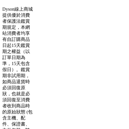
Dyson線上商城
提供優於消費
者保護法鑑賞
期規定，本網
站消費者均享
有自訂購商品
日起15天鑑賞
期之權益（以
訂單日期為
準，15天包含
假日）。鑑賞
期非試用期，
如商品退貨時
必須回復原
狀，也就是必
須回復至消費
者收到商品時
的原始狀態 (包
含主機、配
件、保證書、