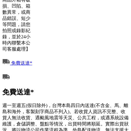
損、凹陷、箱
數異常，或商
品錯誤、短少
等問題，請您
拍照或錄影紀
錄，並於24小
時內聯繫本公
司客服處理】
免費送達*
免費送達*
週一至週五(假日除外)，台灣本島四日內送達(不含金、馬、離
島和海外，客製刻字商品不列入)。若收貨人資訊不完整、收
貨人無法收貨、遇颱風地震等天災、公共工程，或遇系統設備
維護，倉儲調整、盤點等情況，出貨時間將順延。實際出貨狀
況，將以物流公司作業流程為準。外島配送物流，無法支援大