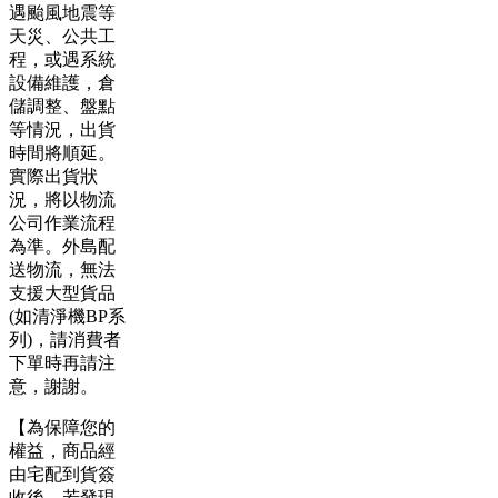
遇颱風地震等
天災、公共工
程，或遇系統
設備維護，倉
儲調整、盤點
等情況，出貨
時間將順延。
實際出貨狀
況，將以物流
公司作業流程
為準。外島配
送物流，無法
支援大型貨品
(如清淨機BP系
列)，請消費者
下單時再請注
意，謝謝。
【為保障您的
權益，商品經
由宅配到貨簽
收後，若發現