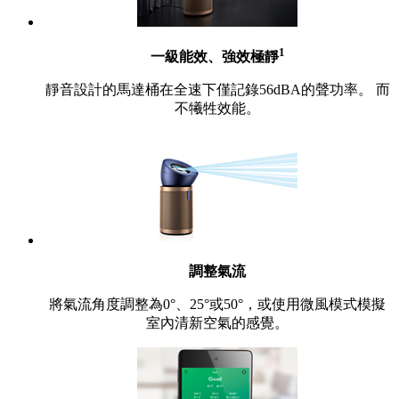
1
一級能效、強效極靜
靜音設計的馬達桶在全速下僅記錄56dBA的聲功率。 而
不犧牲效能。
調整氣流
將氣流角度調整為0°、25°或50°，或使用微風模式模擬
室內清新空氣的感覺。