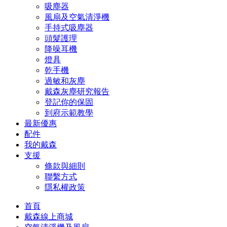
吸塵器
風扇及空氣清淨機
手持式吸塵器
頭髮護理
降噪耳機
燈具
乾手機
過敏和灰塵
戴森灰塵研究報告
登記你的保固
到府示範教學
最新優惠
配件
我的戴森
支援
條款與細則
聯繫方式
隱私權政策
首頁
戴森線上商城