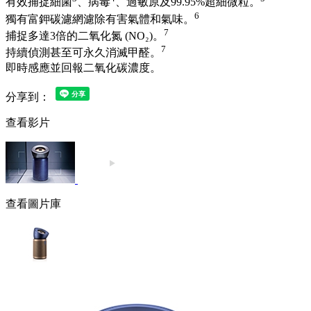
有效捕捉細菌
、病毒
、過敏原及99.95%超細微粒。
6
獨有富鉀碳濾網濾除有害氣體和氣味。
7
捕捉多達3倍的二氧化氮 (NO₂)。
7
持續偵測甚至可永久消滅甲醛。
即時感應並回報二氧化碳濃度。
分享到：
查看影片
查看圖片庫