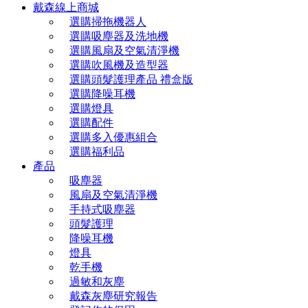
戴森線上商城
選購掃拖機器人
選購吸塵器及洗地機
選購風扇及空氣清淨機
選購吹風機及造型器
選購頭髮護理產品 禮盒版
選購降噪耳機
選購燈具
選購配件
選購多入優惠組合
選購福利品
產品
吸塵器
風扇及空氣清淨機
手持式吸塵器
頭髮護理
降噪耳機
燈具
乾手機
過敏和灰塵
戴森灰塵研究報告