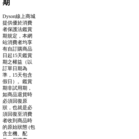
期
Dyson線上商城
提供優於消費
者保護法鑑賞
期規定，本網
站消費者均享
有自訂購商品
日起15天鑑賞
期之權益（以
訂單日期為
準，15天包含
假日）。鑑賞
期非試用期，
如商品退貨時
必須回復原
狀，也就是必
須回復至消費
者收到商品時
的原始狀態 (包
含主機、配