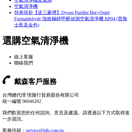
空氣清淨機及風扇
空氣清淨機
領券現折【送三豪禮】Dyson Purifier Big+Quiet
Formaldehyde 強效極靜甲醛偵測空氣清淨機 BP04 (普魯
士藍及金色)
選購空氣清淨機
線上客服
聯絡我們
戴森客戶服務
台灣總代理 恆隆行貿易股份有限公司
統一編號 96946292
我們歡迎您的任何諮詢、意見及建議。請透過以下方式取得進
一步資訊。
客服信箱：
service@hlh.com.tw