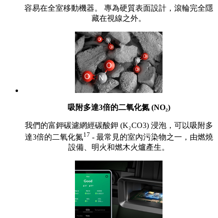
容易在全室移動機器。 專為硬質表面設計，滾輪完全隱
藏在視線之外。
吸附多達3倍的二氧化氮 (NO₂)
我們的富鉀碳濾網經碳酸鉀 (K₂CO3) 浸泡，可以吸附多
17
達3倍的二氧化氮
- 最常見的室內污染物之一，由燃燒
設備、明火和燃木火爐產生。