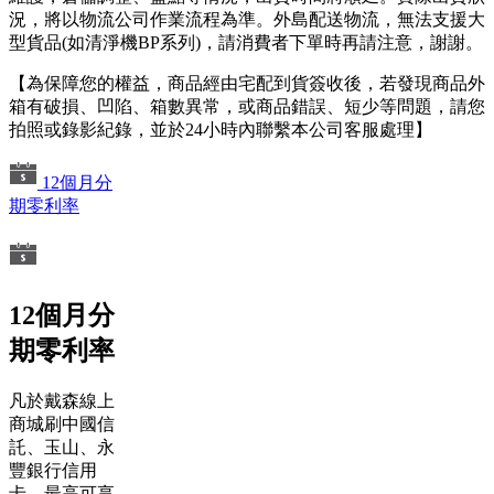
況，將以物流公司作業流程為準。外島配送物流，無法支援大
型貨品(如清淨機BP系列)，請消費者下單時再請注意，謝謝。
【為保障您的權益，商品經由宅配到貨簽收後，若發現商品外
箱有破損、凹陷、箱數異常，或商品錯誤、短少等問題，請您
拍照或錄影紀錄，並於24小時內聯繫本公司客服處理】
12個月分
期零利率
12個月分
期零利率
凡於戴森線上
商城刷中國信
託、玉山、永
豐銀行信用
卡，最高可享