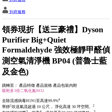
到府服務
領券現折【送三豪禮】Dyson
Purifier Big+Quiet
Formaldehyde 強效極靜甲醛偵
測空氣清淨機 BP04 (普魯士藍
及金色)
跳轉至：
產品特徵
產品規格
產品包裝內附
吸附多3倍二氧化氮NO2
4
去除流感病毒H1N1至高達99.9%
1
2
寧靜
吹送氣流超過 10 公尺， 淨化高達 30 坪空間。
3
4
5