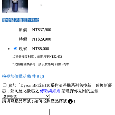
寵物醫師推薦旗艦款
原價： NT$37,900
特價： NT$29,900
現省： NT$8,000
12期分期零利率，每期只要NT$
2,492
*此價格僅供參考，請以實際刷卡銀行為準
檢視加價購活動 共 9 項
參加「Dyson BP或HJ10系列清淨機系列舊換新」舊換新優
惠，並同意此優惠之
條款與細則
請選擇你返回的型號
請填寫產品序號 ( 如何找到產品序號
)