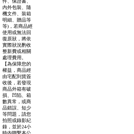
件、保證書、
內外包裝、隨
機文件、裝箱
明細、贈品等
等)，若商品經
使用或無法回
復原狀，將依
實際狀況酌收
整新費或相關
處理費用。
【為保障您的
權益，商品經
由宅配到貨簽
收後，若發現
商品外箱有破
損、凹陷、箱
數異常，或商
品錯誤、短少
等問題，請您
拍照或錄影紀
錄，並於24小
時內聯繫本公