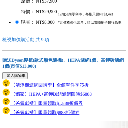
原價： NT$37,900
特價： NT$29,900
12期分期零利率，每期只要NT$
2,492
現省： NT$8,000
*此價格僅供參考，請以實際刷卡銀行為準
檢視加價購活動 共 9 項
贈送Dyson髮梳(款式顏色隨機)、HEPA濾網1個、富鉀碳濾網
1個(市值$13,000)
加入購物車
【清淨機濾網回購季】全館單件享75折
【獨家】HEPA+富鉀碳組濾網限時$6888
【爸氣獻禮】限量領取$1,888折價券
【爸氣獻禮】限量領取$888折價券