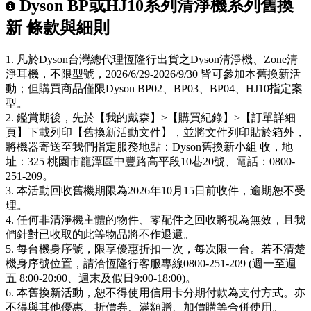
Dyson BP或HJ10系列清淨機系列舊換
新 條款與細則
1. 凡於Dyson台灣總代理恆隆行出貨之Dyson清淨機、Zone清
淨耳機，不限型號，2026/6/29-2026/9/30 皆可參加本舊換新活
動；但購買商品僅限Dyson BP02、BP03、BP04、HJ10指定案
型。
2. 鑑賞期後，先於【我的戴森】>【購買紀錄】>【訂單詳細
頁】下載列印【舊換新活動文件】，並將文件列印貼於箱外，
將機器寄送至我們指定服務地點：Dyson舊換新小組 收，地
址：325 桃園市龍潭區中豐路高平段10巷20號、電話：0800-
251-209。
3. 本活動回收舊機期限為2026年10月15日前收件，逾期恕不受
理。
4. 任何非清淨機主體的物件、零配件之回收將視為無效，且我
們針對已收取的此等物品將不作退還。
5. 每台機身序號，限享優惠折扣一次，每次限一台。若不清楚
機身序號位置，請洽恆隆行客服專線0800-251-209 (週一至週
五 8:00-20:00、週末及假日9:00-18:00)。
6. 本舊換新活動，恕不得使用信用卡分期付款為支付方式。亦
不得與其他優惠、折價券、滿額贈、加價購等合併使用。