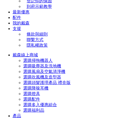
登記你的保固
到府示範教學
最新優惠
配件
我的戴森
支援
條款與細則
聯繫方式
隱私權政策
戴森線上商城
選購掃拖機器人
選購吸塵器及洗地機
選購風扇及空氣清淨機
選購吹風機及造型器
選購頭髮護理產品 禮盒版
選購降噪耳機
選購燈具
選購配件
選購多入優惠組合
選購福利品
產品