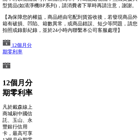
型貨品(如清淨機BP系列)，請消費者下單時再請注意，謝謝。
【為保障您的權益，商品經由宅配到貨簽收後，若發現商品外
箱有破損、凹陷、箱數異常，或商品錯誤、短少等問題，請您
拍照或錄影紀錄，並於24小時內聯繫本公司客服處理】
12個月分
期零利率
12個月分
期零利率
凡於戴森線上
商城刷中國信
託、玉山、永
豐銀行信用
卡，最高可享
12個月分期零