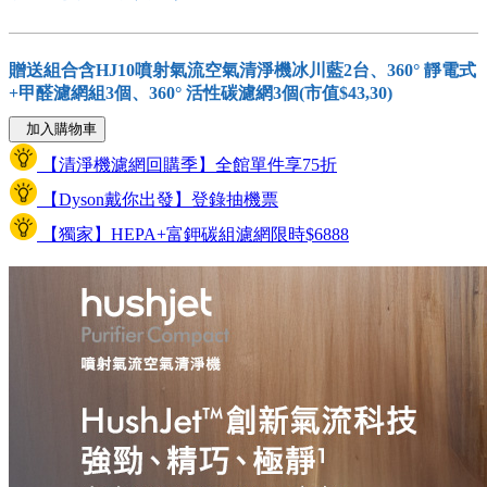
贈送組合含HJ10噴射氣流空氣清淨機冰川藍2台、360° 靜電式
+甲醛濾網組3個、360° 活性碳濾網3個(市值$43,30)
加入購物車
【清淨機濾網回購季】全館單件享75折
【Dyson戴你出發】登錄抽機票
【獨家】HEPA+富鉀碳組濾網限時$6888