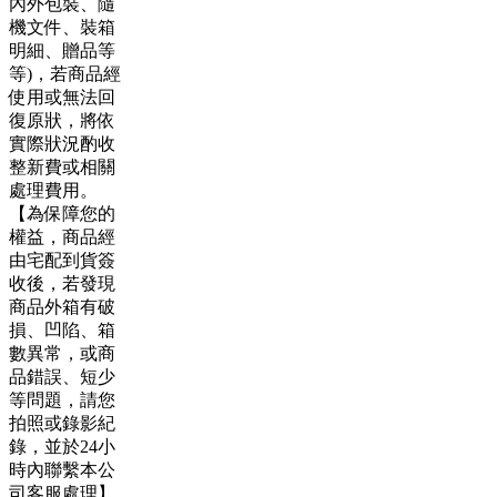
內外包裝、隨
機文件、裝箱
明細、贈品等
等)，若商品經
使用或無法回
復原狀，將依
實際狀況酌收
整新費或相關
處理費用。
【為保障您的
權益，商品經
由宅配到貨簽
收後，若發現
商品外箱有破
損、凹陷、箱
數異常，或商
品錯誤、短少
等問題，請您
拍照或錄影紀
錄，並於24小
時內聯繫本公
司客服處理】