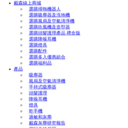
戴森線上商城
選購掃拖機器人
選購吸塵器及洗地機
選購風扇及空氣清淨機
選購吹風機及造型器
選購頭髮護理產品 禮盒版
選購降噪耳機
選購燈具
選購配件
選購多入優惠組合
選購福利品
產品
吸塵器
風扇及空氣清淨機
手持式吸塵器
頭髮護理
降噪耳機
燈具
乾手機
過敏和灰塵
戴森灰塵研究報告