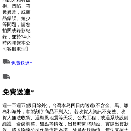
損、凹陷、箱
數異常，或商
品錯誤、短少
等問題，請您
拍照或錄影紀
錄，並於24小
時內聯繫本公
司客服處理】
免費送達*
免費送達*
週一至週五(假日除外)，台灣本島四日內送達(不含金、馬、離
島和海外，客製刻字商品不列入)。若收貨人資訊不完整、收
貨人無法收貨、遇颱風地震等天災、公共工程，或遇系統設備
維護，倉儲調整、盤點等情況，出貨時間將順延。實際出貨狀
況，將以物流公司作業流程為準。外島配送物流，無法支援大