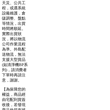
天災、公共工
程，或遇系統
設備維護，倉
儲調整、盤點
等情況，出貨
時間將順延。
實際出貨狀
況，將以物流
公司作業流程
為準。外島配
送物流，無法
支援大型貨品
(如清淨機BP系
列)，請消費者
下單時再請注
意，謝謝。
【為保障您的
權益，商品經
由宅配到貨簽
收後，若發現
商品外箱有破