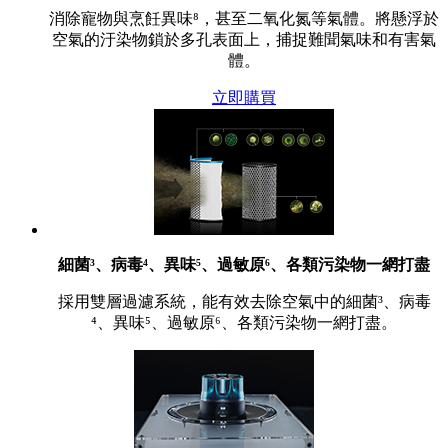
消除寵物與烹飪異味⁸，甚至二氧化氮等氣體。將懸浮於
空氣的汙染物鎖於多孔表面上，捕捉難聞氣味和有害氣
體。
立即購買
細菌³、病毒⁴、異味⁵、過敏原⁶、各類污染物一網打盡
採用雙層過濾系統，能有效去除空氣中的細菌³、病毒
⁴、異味⁵、過敏原⁶、各類污染物一網打盡。