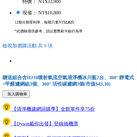
特價： NT$33,900
現省： NT$10,800
12期分期零利率，每期只要NT$
2,825
*此價格僅供參考，請以實際刷卡銀行為準
檢視加價購活動 共 9 項
贈送組合含HJ10噴射氣流空氣清淨機冰川藍2台、360° 靜電式
+甲醛濾網組3個、360° 活性碳濾網3個(市值$43,30)
加入購物車
【清淨機濾網回購季】全館單件享75折
【Dyson戴你出發】登錄抽機票