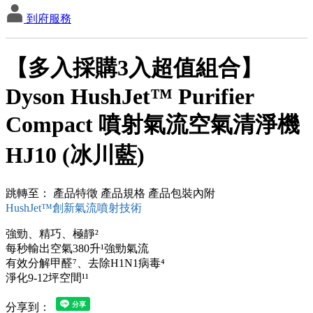
到府服務
【多入採購3入超值組合】
Dyson HushJet™ Purifier
Compact 噴射氣流空氣清淨機
HJ10 (冰川藍)
跳轉至：
產品特徵
產品規格
產品包裝內附
HushJet™創新氣流噴射技術
強勁、精巧、極靜²
每秒輸出空氣380升¹強勁氣流
有效分解甲醛⁷、去除H1N1病毒⁴
淨化9-12坪空間¹¹
分享到：