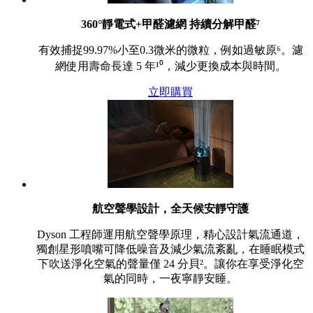
360°靜電式+甲醛濾網 持續分解甲醛⁷
有效捕捉99.97%小至0.3微米的微粒，例如過敏原⁶。濾
網使用壽命長達 5 年¹⁰，減少更換成本與時間。
立即購買
航空聲學設計，全天候安靜守護
Dyson 工程師運用航空聲學原理，精心設計氣流通道，
獨創星形噴嘴可降低噪音及減少氣流紊亂，在睡眠模式
下吹送淨化空氣的聲量僅 24 分貝²。讓你在享受淨化空
氣的同時，一夜寧靜安睡。