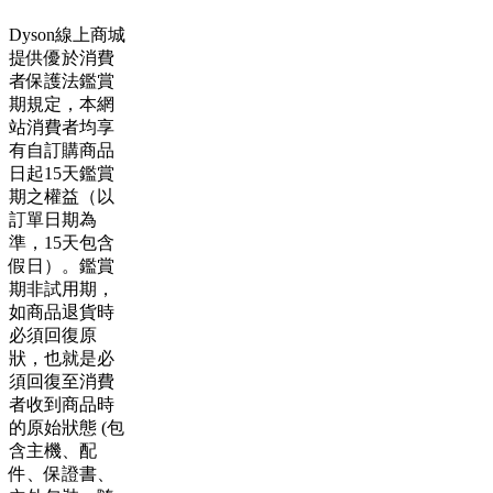
Dyson線上商城
提供優於消費
者保護法鑑賞
期規定，本網
站消費者均享
有自訂購商品
日起15天鑑賞
期之權益（以
訂單日期為
準，15天包含
假日）。鑑賞
期非試用期，
如商品退貨時
必須回復原
狀，也就是必
須回復至消費
者收到商品時
的原始狀態 (包
含主機、配
件、保證書、