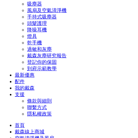
吸塵器
風扇及空氣清淨機
手持式吸塵器
頭髮護理
降噪耳機
燈具
乾手機
過敏和灰塵
戴森灰塵研究報告
登記你的保固
到府示範教學
最新優惠
配件
我的戴森
支援
條款與細則
聯繫方式
隱私權政策
首頁
戴森線上商城