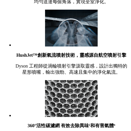
均勻送達每個角落，實現全室淨化。
HushJet™創新氣流噴射技術，靈感源自航空噴射引擎
Dyson 工程師從渦輪噴射引擎汲取靈感，設計出獨特的
星形噴嘴，輸出強勁、高速且集中的淨化氣流。
360°活性碳濾網 有效去除異味⁵和有害氣體⁹