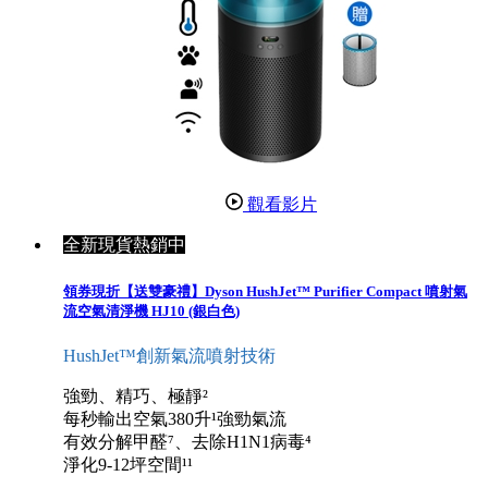
觀看影片
全新現貨熱銷中
領券現折【送雙豪禮】Dyson HushJet™ Purifier Compact 噴射氣
流空氣清淨機 HJ10 (銀白色)
HushJet™創新氣流噴射技術
強勁、精巧、極靜²
每秒輸出空氣380升¹強勁氣流
有效分解甲醛⁷、去除H1N1病毒⁴
淨化9-12坪空間¹¹