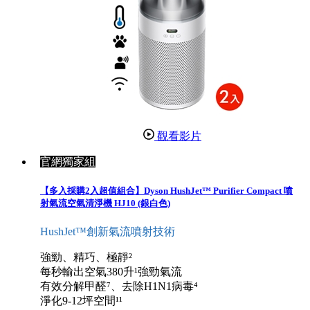
觀看影片
官網獨家組
【多入採購2入超值組合】Dyson HushJet™ Purifier Compact 噴
射氣流空氣清淨機 HJ10 (銀白色)
HushJet™創新氣流噴射技術
強勁、精巧、極靜²
每秒輸出空氣380升¹強勁氣流
有效分解甲醛⁷、去除H1N1病毒⁴
淨化9-12坪空間¹¹