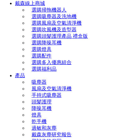
戴森線上商城
選購掃拖機器人
選購吸塵器及洗地機
選購風扇及空氣清淨機
選購吹風機及造型器
選購頭髮護理產品 禮盒版
選購降噪耳機
選購燈具
選購配件
選購多入優惠組合
選購福利品
產品
吸塵器
風扇及空氣清淨機
手持式吸塵器
頭髮護理
降噪耳機
燈具
乾手機
過敏和灰塵
戴森灰塵研究報告