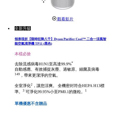
觀看影片
全新升級
領券現折【限時狂降八千】Dyson Purifier Cool™ 二合一涼風智
能空氣清淨機 TP11 (黑色)
本檔必搶
*
去除流感病毒H1N1至高達99.9%
自動感應、有效捕捉灰塵、過敏原、細菌及病毒
149
，帶來更潔淨的空氣。
2
全室淨化
，讓您涼爽。 全機密封符合HEPA H13標
3
1
準。
可淨化99.95%小至PM0.1的微粒。
單機優惠不含贈品