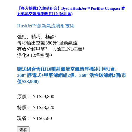
【多入採購2入超值組合】Dyson HushJet™ Purifier Compact 噴
射氣流空氣清淨機 HJ10 (冰川藍)
HushJet™創新氣流噴射技術
強勁、精巧、極靜²
每秒輸出空氣380升¹強勁氣流
有效分解甲醛⁷、去除H1N1病毒⁴
淨化9-12坪空間¹¹
贈送組合含HJ10噴射氣流空氣清淨機冰川藍1台、
360° 靜電式+甲醛濾網組2個、360° 活性碳濾網2個(市
值$23,900)
原價： NT$29,800
特價： NT$23,220
現省： NT$6,580
查看