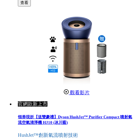
查看
觀看影片
官網款新上市
領券現折【送雙豪禮】Dyson HushJet™ Purifier Compact 噴射氣
流空氣清淨機 HJ10 (冰川藍)
HushJet™創新氣流噴射技術