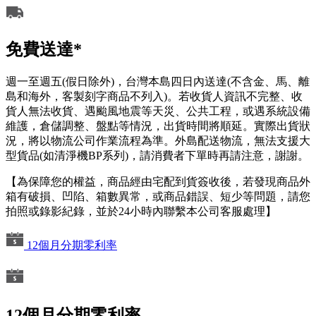
免費送達*
週一至週五(假日除外)，台灣本島四日內送達(不含金、馬、離
島和海外，客製刻字商品不列入)。若收貨人資訊不完整、收
貨人無法收貨、遇颱風地震等天災、公共工程，或遇系統設備
維護，倉儲調整、盤點等情況，出貨時間將順延。實際出貨狀
況，將以物流公司作業流程為準。外島配送物流，無法支援大
型貨品(如清淨機BP系列)，請消費者下單時再請注意，謝謝。
【為保障您的權益，商品經由宅配到貨簽收後，若發現商品外
箱有破損、凹陷、箱數異常，或商品錯誤、短少等問題，請您
拍照或錄影紀錄，並於24小時內聯繫本公司客服處理】
12個月分期零利率
12個月分期零利率