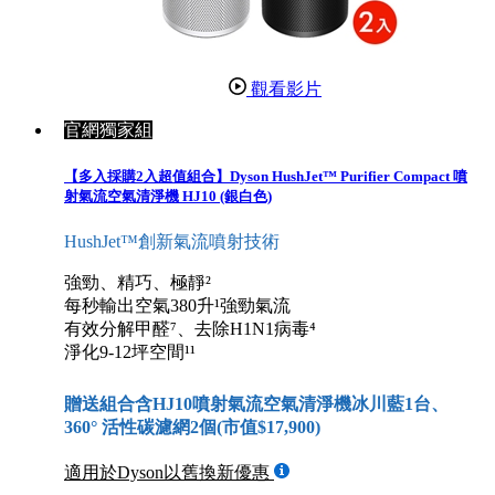
觀看影片
官網獨家組
【多入採購2入超值組合】Dyson HushJet™ Purifier Compact 噴
射氣流空氣清淨機 HJ10 (銀白色)
HushJet™創新氣流噴射技術
強勁、精巧、極靜²
每秒輸出空氣380升¹強勁氣流
有效分解甲醛⁷、去除H1N1病毒⁴
淨化9-12坪空間¹¹
贈送組合含HJ10噴射氣流空氣清淨機冰川藍1台、
360° 活性碳濾網2個(市值$17,900)
適用於Dyson以舊換新優惠