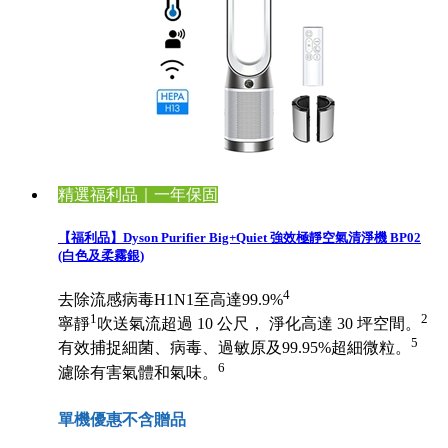
精選福利品｜一年保固
【福利品】Dyson Purifier Big+Quiet 強效極靜空氣清淨機 BP02
(白色及柔霧銀)
4
去除流感病毒H1N1至高達99.9%
1
2
寧靜
吹送氣流超過 10 公尺， 淨化高達 30 坪空間。
5
有效捕捉細菌、病毒、過敏原及99.95%超細微粒。
6
濾除有害氣體和氣味。
單機優惠不含贈品