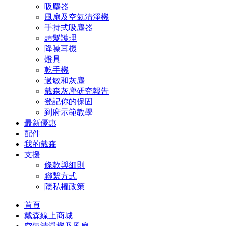
吸塵器
風扇及空氣清淨機
手持式吸塵器
頭髮護理
降噪耳機
燈具
乾手機
過敏和灰塵
戴森灰塵研究報告
登記你的保固
到府示範教學
最新優惠
配件
我的戴森
支援
條款與細則
聯繫方式
隱私權政策
首頁
戴森線上商城