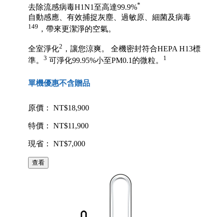
*
去除流感病毒H1N1至高達99.9%
自動感應、有效捕捉灰塵、過敏原、細菌及病毒
149
，帶來更潔淨的空氣。
2
全室淨化
，讓您涼爽。 全機密封符合HEPA H13標
3
1
準。
可淨化99.95%小至PM0.1的微粒。
單機優惠不含贈品
原價： NT$18,900
特價： NT$11,900
現省： NT$7,000
查看