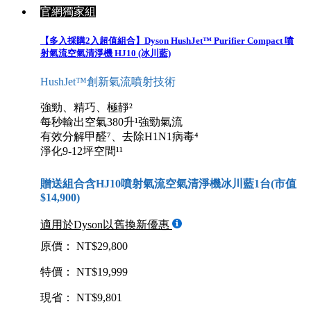
官網獨家組
【多入採購2入超值組合】Dyson HushJet™ Purifier Compact 噴
射氣流空氣清淨機 HJ10 (冰川藍)
HushJet™創新氣流噴射技術
強勁、精巧、極靜²
每秒輸出空氣380升¹強勁氣流
有效分解甲醛⁷、去除H1N1病毒⁴
淨化9-12坪空間¹¹
贈送組合含HJ10噴射氣流空氣清淨機冰川藍1台(市值
$14,900)
適用於Dyson以舊換新優惠
原價： NT$29,800
特價： NT$19,999
現省： NT$9,801