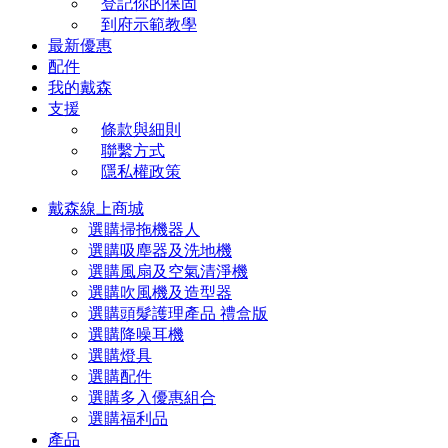
登記你的保固
到府示範教學
最新優惠
配件
我的戴森
支援
條款與細則
聯繫方式
隱私權政策
戴森線上商城
選購掃拖機器人
選購吸塵器及洗地機
選購風扇及空氣清淨機
選購吹風機及造型器
選購頭髮護理產品 禮盒版
選購降噪耳機
選購燈具
選購配件
選購多入優惠組合
選購福利品
產品