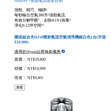
HushJet™創新氣流噴射技術
強勁、精巧、極靜²
每秒輸出空氣380升¹強勁氣流
有效分解甲醛⁷、去除H1N1病毒⁴
淨化9-12坪空間¹¹
贈送組合含HJ10噴射氣流空氣清淨機銀白色1台(市值
$14,900)
適用於Dyson以舊換新優惠
原價： NT$29,800
特價： NT$19,999
現省： NT$9,801
查看