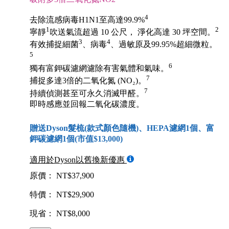
4
去除流感病毒H1N1至高達99.9%
1
2
寧靜
吹送氣流超過 10 公尺， 淨化高達 30 坪空間。
3
4
有效捕捉細菌
、病毒
、過敏原及99.95%超細微粒。
5
6
獨有富鉀碳濾網濾除有害氣體和氣味。
7
捕捉多達3倍的二氧化氮 (NO₂)。
7
持續偵測甚至可永久消滅甲醛。
即時感應並回報二氧化碳濃度。
贈送Dyson髮梳(款式顏色隨機)、HEPA濾網1個、富
鉀碳濾網1個(市值$13,000)
適用於Dyson以舊換新優惠
原價： NT$37,900
特價： NT$29,900
現省： NT$8,000