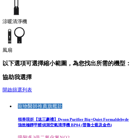
涼暖清淨機
風扇
以下選項可選擇縮小範圍，為您找出所需的機型：
協助我選擇
開啟篩選列表
寵物醫師推薦旗艦款
領券現折【送三豪禮】Dyson Purifier Big+Quiet Formaldehyde
強效極靜甲醛偵測空氣清淨機 BP04 (普魯士藍及金色)
吸附多3倍二氧化氮NO2