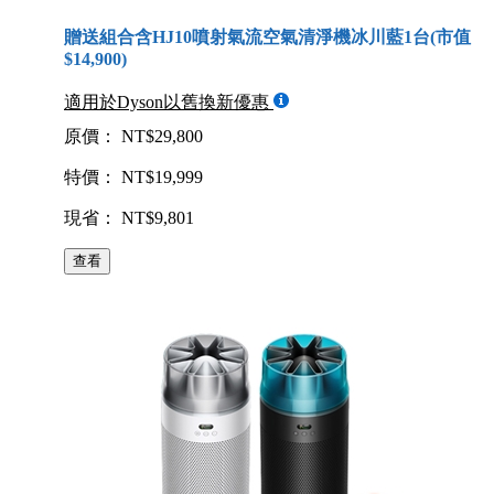
贈送組合含HJ10噴射氣流空氣清淨機冰川藍1台(市值
$14,900)
適用於Dyson以舊換新優惠
原價： NT$29,800
特價： NT$19,999
現省： NT$9,801
查看