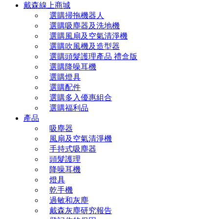
戴森線上商城
選購掃拖機器人
選購吸塵器及洗地機
選購風扇及空氣清淨機
選購吹風機及造型器
選購頭髮護理產品 禮盒版
選購降噪耳機
選購燈具
選購配件
選購多入優惠組合
選購福利品
產品
吸塵器
風扇及空氣清淨機
手持式吸塵器
頭髮護理
降噪耳機
燈具
乾手機
過敏和灰塵
戴森灰塵研究報告