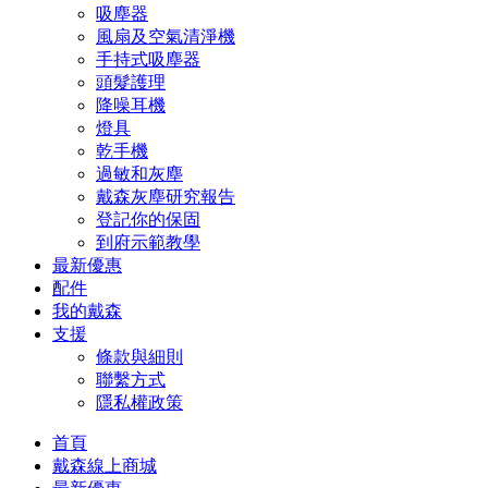
吸塵器
風扇及空氣清淨機
手持式吸塵器
頭髮護理
降噪耳機
燈具
乾手機
過敏和灰塵
戴森灰塵研究報告
登記你的保固
到府示範教學
最新優惠
配件
我的戴森
支援
條款與細則
聯繫方式
隱私權政策
首頁
戴森線上商城