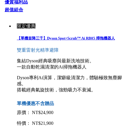
優質福利品
超值組合
限定優惠
【單機首降三千】Dyson Spot+Scrub™ Ai RB05 掃拖機器人
雙重雷射光精準避障
集結Dyson經典吸塵與最新洗地技術。
一款自動乾濕清潔的Ai掃拖機器人
Dyson專利Ai演算，潔癖級清潔力，體驗極致無塵腳
感。
搭載經典氣旋技術，強勁吸力不衰減。
單機優惠不含贈品
原價： NT$24,900
特價： NT$21,900