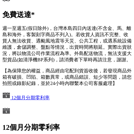
免費送達*
週一至週五(假日除外)，台灣本島四日內送達(不含金、馬、離
島和海外，客製刻字商品不列入)。若收貨人資訊不完整、收
貨人無法收貨、遇颱風地震等天災、公共工程，或遇系統設備
維護，倉儲調整、盤點等情況，出貨時間將順延。實際出貨狀
況，將以物流公司作業流程為準。外島配送物流，無法支援大
型貨品(如清淨機BP系列)，請消費者下單時再請注意，謝謝。
【為保障您的權益，商品經由宅配到貨簽收後，若發現商品外
箱有破損、凹陷、箱數異常，或商品錯誤、短少等問題，請您
拍照或錄影紀錄，並於24小時內聯繫本公司客服處理】
12個月分期零利率
12個月分期零利率