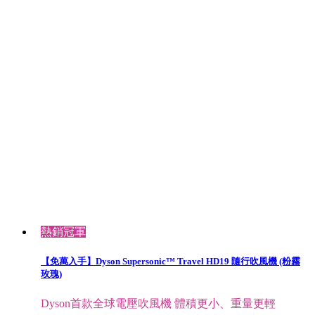
熱銷冠軍
【免萬入手】Dyson Supersonic™ Travel HD19 隨行吹風機 (粉霧
玫瑰)
Dyson首款全球電壓吹風機 體積更小、重量更輕