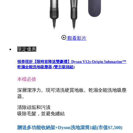
觀看影片
限定優惠
領券現折【限時首降送雙豪禮】Dyson V12s Origin Submarine™
乾濕全能洗地吸塵器 (雙主吸頭組)
本檔必搶
深層潔淨力。現可清洗硬質地板。乾濕全能洗地吸塵
器。
清除頑垢和污漬
吸除毛髮，並避免纏結
贈送多功能收納架+Dyson洗地滾筒1組(市值$7,500)