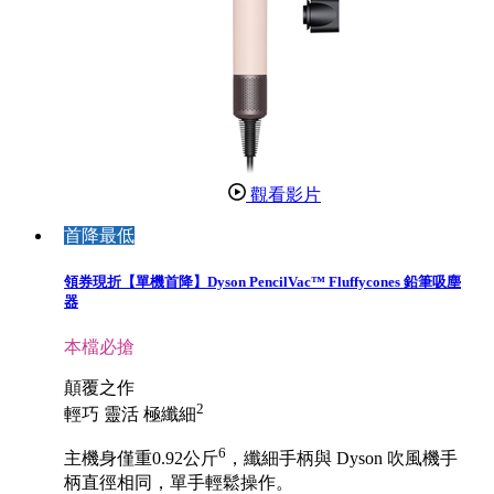
觀看影片
首降最低
領券現折【單機首降】Dyson PencilVac™ Fluffycones 鉛筆吸塵
器
本檔必搶
顛覆之作
2
輕巧 靈活 極纖細
6
主機身僅重0.92公斤
，纖細手柄與 Dyson 吹風機手
柄直徑相同，單手輕鬆操作。