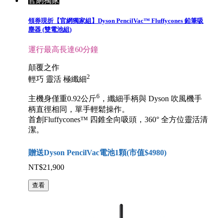
官網獨家
領券現折【官網獨家組】Dyson PencilVac™ Fluffycones 鉛筆吸
塵器 (雙電池組)
運行最高長達60分鐘
顛覆之作
2
輕巧 靈活 極纖細
6
主機身僅重0.92公斤
，纖細手柄與 Dyson 吹風機手
柄直徑相同，單手輕鬆操作。
首創Fluffycones™ 四錐全向吸頭，360° 全方位靈活清
潔。
贈送Dyson PencilVac電池1顆(市值$4980)
NT$21,900
查看