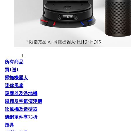
所有商品
買1送1
掃拖機器人
迷你風扇
吸塵器及洗地機
風扇及空氣清淨機
吹風機及造型器
濾網單件享75折
燈具