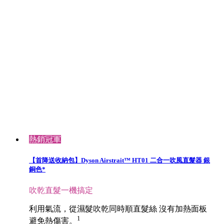
熱銷冠軍
【首降送收納包】Dyson Airstrait™ HT01 二合一吹風直髮器 銀
銅色*
吹乾直髮一機搞定
利用氣流，從濕髮吹乾同時順直髮絲 沒有加熱面板
1
避免熱傷害。