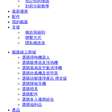
登記你的保固
到府示範教學
最新優惠
配件
我的戴森
支援
條款與細則
聯繫方式
隱私權政策
戴森線上商城
選購掃拖機器人
選購吸塵器及洗地機
選購風扇及空氣清淨機
選購吹風機及造型器
選購頭髮護理產品 禮盒版
選購降噪耳機
選購燈具
選購配件
選購多入優惠組合
選購福利品
產品