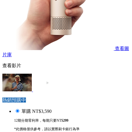
查看圖
片庫
查看影片
熱銷預購中
單購
NT$3,590
12期分期零利率，每期只要NT$
299
*此價格僅供參考，請以實際刷卡銀行為準