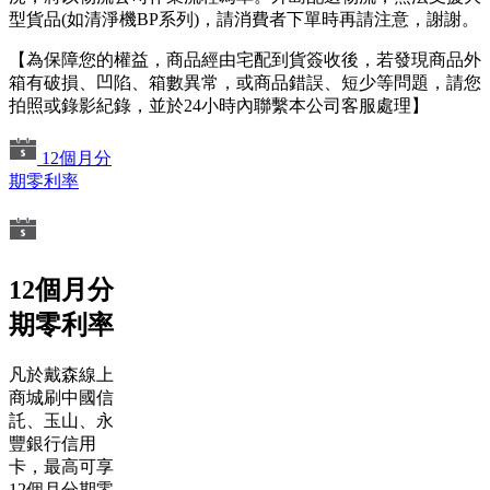
型貨品(如清淨機BP系列)，請消費者下單時再請注意，謝謝。
【為保障您的權益，商品經由宅配到貨簽收後，若發現商品外
箱有破損、凹陷、箱數異常，或商品錯誤、短少等問題，請您
拍照或錄影紀錄，並於24小時內聯繫本公司客服處理】
12個月分
期零利率
12個月分
期零利率
凡於戴森線上
商城刷中國信
託、玉山、永
豐銀行信用
卡，最高可享
12個月分期零