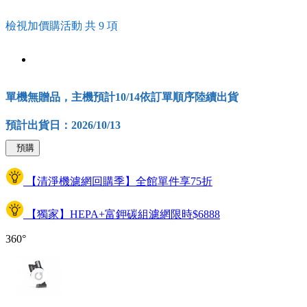
檢視加價購活動 共 9 項
單機無贈品，主機預計10/14依訂單順序陸續出貨
預計出貨日：2026/10/13
預購
【清淨機濾網回購季】全館單件享75折
【獨家】HEPA+富鉀碳組濾網限時$6888
360°