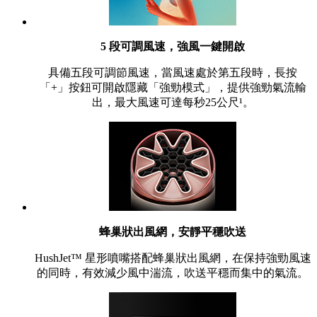
5 段可調風速，強風一鍵開啟
具備五段可調節風速，當風速處於第五段時，長按
「+」按鈕可開啟隱藏「強勁模式」，提供強勁氣流輸
出，最大風速可達每秒25公尺¹。
蜂巢狀出風網，安靜平穩吹送
HushJet™ 星形噴嘴搭配蜂巢狀出風網，在保持強勁風速
的同時，有效減少風中湍流，吹送平穩而集中的氣流。