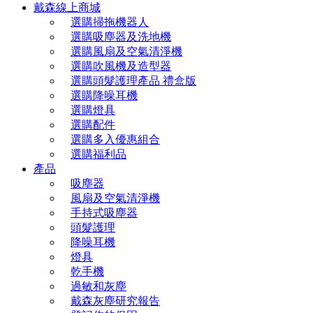
戴森線上商城
選購掃拖機器人
選購吸塵器及洗地機
選購風扇及空氣清淨機
選購吹風機及造型器
選購頭髮護理產品 禮盒版
選購降噪耳機
選購燈具
選購配件
選購多入優惠組合
選購福利品
產品
吸塵器
風扇及空氣清淨機
手持式吸塵器
頭髮護理
降噪耳機
燈具
乾手機
過敏和灰塵
戴森灰塵研究報告