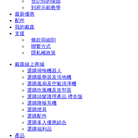
登記你的保固
到府示範教學
最新優惠
配件
我的戴森
支援
條款與細則
聯繫方式
隱私權政策
戴森線上商城
選購掃拖機器人
選購吸塵器及洗地機
選購風扇及空氣清淨機
選購吹風機及造型器
選購頭髮護理產品 禮盒版
選購降噪耳機
選購燈具
選購配件
選購多入優惠組合
選購福利品
產品