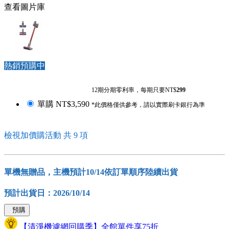
查看圖片庫
熱銷預購中
12期分期零利率，每期只要NT$
299
單購
NT$3,590
*此價格僅供參考，請以實際刷卡銀行為準
檢視加價購活動 共 9 項
單機無贈品，主機預計10/14依訂單順序陸續出貨
預計出貨日：2026/10/14
預購
【清淨機濾網回購季】全館單件享75折