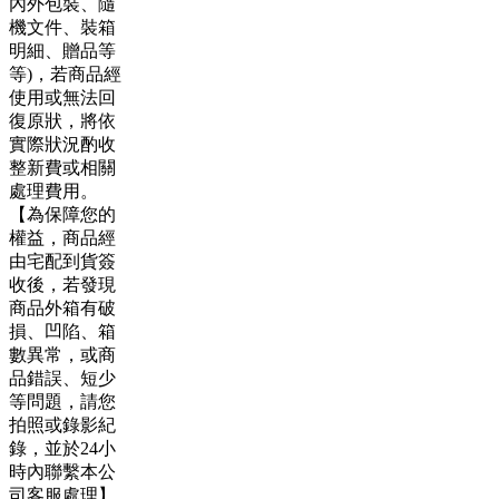
內外包裝、隨
機文件、裝箱
明細、贈品等
等)，若商品經
使用或無法回
復原狀，將依
實際狀況酌收
整新費或相關
處理費用。
【為保障您的
權益，商品經
由宅配到貨簽
收後，若發現
商品外箱有破
損、凹陷、箱
數異常，或商
品錯誤、短少
等問題，請您
拍照或錄影紀
錄，並於24小
時內聯繫本公
司客服處理】