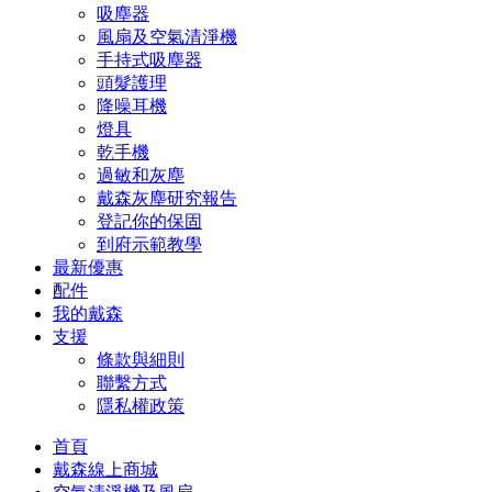
吸塵器
風扇及空氣清淨機
手持式吸塵器
頭髮護理
降噪耳機
燈具
乾手機
過敏和灰塵
戴森灰塵研究報告
登記你的保固
到府示範教學
最新優惠
配件
我的戴森
支援
條款與細則
聯繫方式
隱私權政策
首頁
戴森線上商城