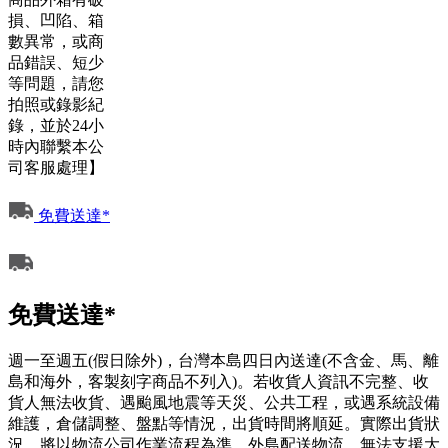
損、凹陷、箱
數異常，或商
品錯誤、短少
等問題，請您
拍照或錄影紀
錄，並於24小
時內聯繫本公
司客服處理】
免費送達*
免費送達*
週一至週五(假日除外)，台灣本島四日內送達(不含金、馬、離
島和海外，客製刻字商品不列入)。若收貨人資訊不完整、收
貨人無法收貨、遇颱風地震等天災、公共工程，或遇系統設備
維護，倉儲調整、盤點等情況，出貨時間將順延。實際出貨狀
況，將以物流公司作業流程為準。外島配送物流，無法支援大