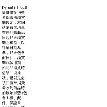
Dyson線上商城
提供優於消費
者保護法鑑賞
期規定，本網
站消費者均享
有自訂購商品
日起15天鑑賞
期之權益（以
訂單日期為
準，15天包含
假日）。鑑賞
期非試用期，
如商品退貨時
必須回復原
狀，也就是必
須回復至消費
者收到商品時
的原始狀態 (包
含主機、配
件、保證書、