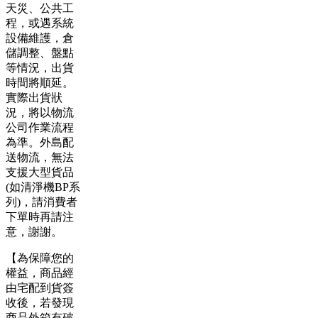
天災、公共工
程，或遇系統
設備維護，倉
儲調整、盤點
等情況，出貨
時間將順延。
實際出貨狀
況，將以物流
公司作業流程
為準。外島配
送物流，無法
支援大型貨品
(如清淨機BP系
列)，請消費者
下單時再請注
意，謝謝。
【為保障您的
權益，商品經
由宅配到貨簽
收後，若發現
商品外箱有破