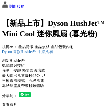
到府服務
【新品上市】Dyson HushJet™
Mini Cool 迷你風扇 (暮光粉)
跳轉至：
產品特徵
產品規格
產品包裝內附
Dyson 首款HushJet™ 手持風扇
創新HushJet™
氣流噴射技術
強勁、安靜 瞬間吹送涼感
最大輸出風速每秒25公尺¹
三種送風模式、五段風速
為酷熱盛夏帶來極致體驗
分享到：
查看影片