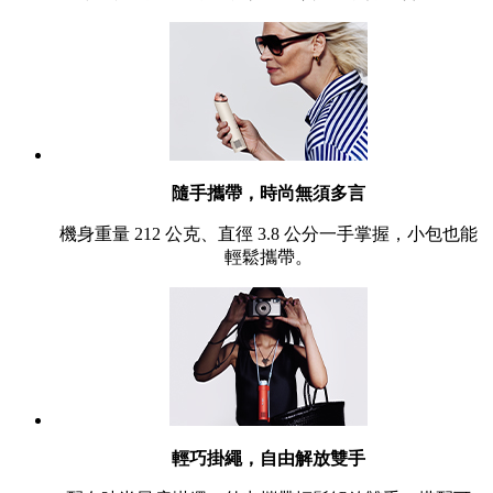
隨手攜帶，時尚無須多言
機身重量 212 公克、直徑 3.8 公分一手掌握，小包也能
輕鬆攜帶。
輕巧掛繩，自由解放雙手