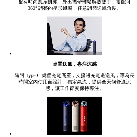
配有時尚風扇掛繩，外出攜帶輕鬆解放雙手，搭配可
360° 調整的星形風嘴，任意調節送風角度。
桌置送風，專注涼感
隨附 Type‑C 桌置充電底座，支援邊充電邊送風，專為長
時間室內使用而設計。穩定氣流，提供全天候舒適涼
感，讓工作節奏保持專注。