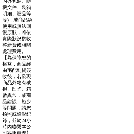
內外包裝、隨
機文件、裝箱
明細、贈品等
等)，若商品經
使用或無法回
復原狀，將依
實際狀況酌收
整新費或相關
處理費用。
【為保障您的
權益，商品經
由宅配到貨簽
收後，若發現
商品外箱有破
損、凹陷、箱
數異常，或商
品錯誤、短少
等問題，請您
拍照或錄影紀
錄，並於24小
時內聯繫本公
司客服處理】