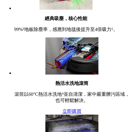
經典吸塵，核心性能
99%³地板除塵率，感應到地毯後提升至4倍吸力⁵。
熱活水洗地滾筒
滾筒以60°C熱活水洗地⁴並自清潔，家中嚴重髒污區域，
也可輕鬆解決。
立即購買