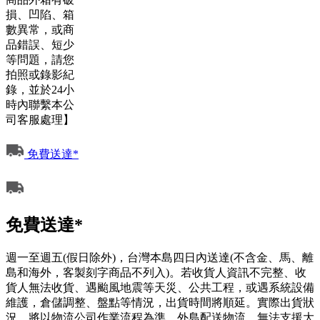
損、凹陷、箱
數異常，或商
品錯誤、短少
等問題，請您
拍照或錄影紀
錄，並於24小
時內聯繫本公
司客服處理】
免費送達*
免費送達*
週一至週五(假日除外)，台灣本島四日內送達(不含金、馬、離
島和海外，客製刻字商品不列入)。若收貨人資訊不完整、收
貨人無法收貨、遇颱風地震等天災、公共工程，或遇系統設備
維護，倉儲調整、盤點等情況，出貨時間將順延。實際出貨狀
況，將以物流公司作業流程為準。外島配送物流，無法支援大