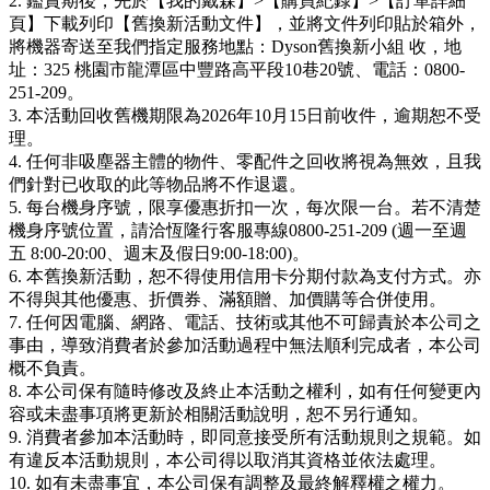
2. 鑑賞期後，先於【我的戴森】>【購買紀錄】>【訂單詳細
頁】下載列印【舊換新活動文件】，並將文件列印貼於箱外，
將機器寄送至我們指定服務地點：Dyson舊換新小組 收，地
址：325 桃園市龍潭區中豐路高平段10巷20號、電話：0800-
251-209。
3. 本活動回收舊機期限為2026年10月15日前收件，逾期恕不受
理。
4. 任何非吸塵器主體的物件、零配件之回收將視為無效，且我
們針對已收取的此等物品將不作退還。
5. 每台機身序號，限享優惠折扣一次，每次限一台。若不清楚
機身序號位置，請洽恆隆行客服專線0800-251-209 (週一至週
五 8:00-20:00、週末及假日9:00-18:00)。
6. 本舊換新活動，恕不得使用信用卡分期付款為支付方式。亦
不得與其他優惠、折價券、滿額贈、加價購等合併使用。
7. 任何因電腦、網路、電話、技術或其他不可歸責於本公司之
事由，導致消費者於參加活動過程中無法順利完成者，本公司
概不負責。
8. 本公司保有隨時修改及終止本活動之權利，如有任何變更內
容或未盡事項將更新於相關活動說明，恕不另行通知。
9. 消費者參加本活動時，即同意接受所有活動規則之規範。如
有違反本活動規則，本公司得以取消其資格並依法處理。
10. 如有未盡事宜，本公司保有調整及最終解釋權之權力。