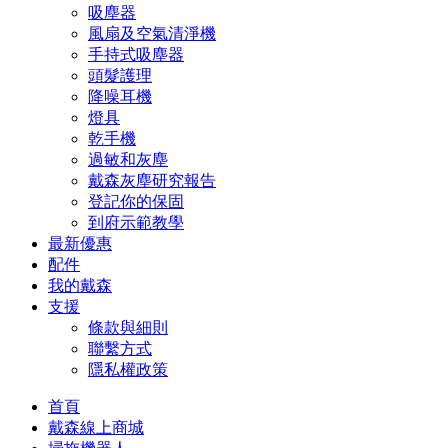
吸塵器
風扇及空氣清淨機
手持式吸塵器
頭髮護理
降噪耳機
燈具
乾手機
過敏和灰塵
戴森灰塵研究報告
登記你的保固
到府示範教學
最新優惠
配件
我的戴森
支援
條款與細則
聯繫方式
隱私權政策
首頁
戴森線上商城