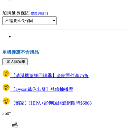
加購延長保固
條款與細則
單機優惠不含贈品
加入購物車
【清淨機濾網回購季】全館單件享75折
【Dyson戴你出發】登錄抽機票
【獨家】HEPA+富鉀碳組濾網限時$6888
360°