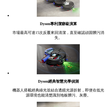
Dyson專利潔癖級演算
市場最高可達15次反覆來回清潔，直至確認頑固髒污消
失。
Dyson經典智慧光學偵測
機器人搭載經典綠光並結合透鏡光源折射，即便在低光
源環境也能清楚識別地板髒污、灰塵。