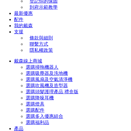
登記你的保固
到府示範教學
最新優惠
配件
我的戴森
支援
條款與細則
聯繫方式
隱私權政策
戴森線上商城
選購掃拖機器人
選購吸塵器及洗地機
選購風扇及空氣清淨機
選購吹風機及造型器
選購頭髮護理產品 禮盒版
選購降噪耳機
選購燈具
選購配件
選購多入優惠組合
選購福利品
產品