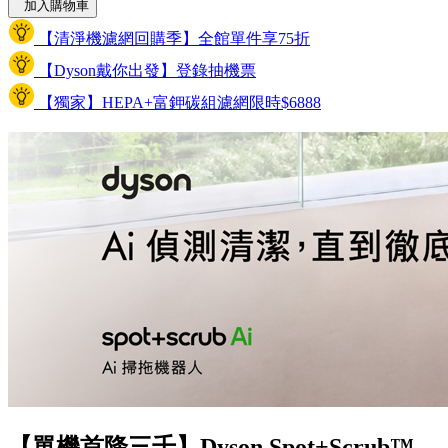
加入購物車
【清淨機濾網回購季】全館單件享75折
【Dyson戴你出發】登錄抽機票
【獨家】HEPA+富鉀碳組濾網限時$6888
【單機首降三千】Dyson Spot+Scrub™