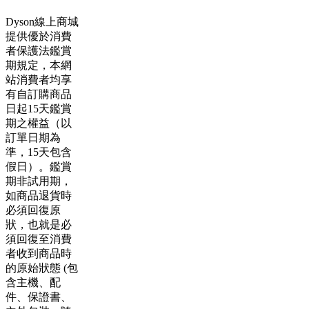
Dyson線上商城
提供優於消費
者保護法鑑賞
期規定，本網
站消費者均享
有自訂購商品
日起15天鑑賞
期之權益（以
訂單日期為
準，15天包含
假日）。鑑賞
期非試用期，
如商品退貨時
必須回復原
狀，也就是必
須回復至消費
者收到商品時
的原始狀態 (包
含主機、配
件、保證書、