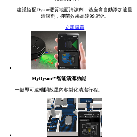
建議搭配Dyson硬質地面清潔劑，基座會自動添加適量
清潔劑，抑菌效果高達99.9%⁹。
立即購買
MyDysonᵀᴹ智能清潔功能
一鍵即可遠端開啟屋內客製化清潔行程。