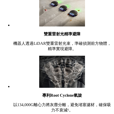
雙重雷射光精準避障
機器人透過LiDAR雙重雷射光束，準確偵測前方物體，
精準實現避障。
專利Root Cyclone氣旋
以134,000G離心力將灰塵分離，避免堵塞濾材，確保吸
力不衰減⁶。