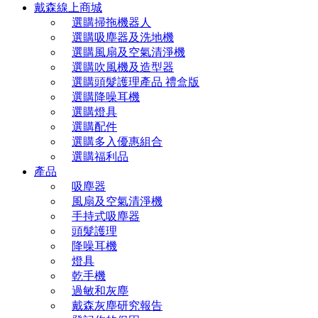
戴森線上商城
選購掃拖機器人
選購吸塵器及洗地機
選購風扇及空氣清淨機
選購吹風機及造型器
選購頭髮護理產品 禮盒版
選購降噪耳機
選購燈具
選購配件
選購多入優惠組合
選購福利品
產品
吸塵器
風扇及空氣清淨機
手持式吸塵器
頭髮護理
降噪耳機
燈具
乾手機
過敏和灰塵
戴森灰塵研究報告