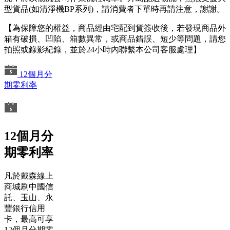
型貨品(如清淨機BP系列)，請消費者下單時再請注意，謝謝。
【為保障您的權益，商品經由宅配到貨簽收後，若發現商品外
箱有破損、凹陷、箱數異常，或商品錯誤、短少等問題，請您
拍照或錄影紀錄，並於24小時內聯繫本公司客服處理】
12個月分
期零利率
12個月分
期零利率
凡於戴森線上
商城刷中國信
託、玉山、永
豐銀行信用
卡，最高可享
12個月分期零