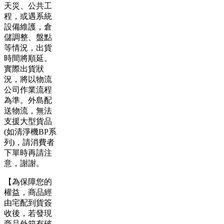
天災、公共工
程，或遇系統
設備維護，倉
儲調整、盤點
等情況，出貨
時間將順延。
實際出貨狀
況，將以物流
公司作業流程
為準。外島配
送物流，無法
支援大型貨品
(如清淨機BP系
列)，請消費者
下單時再請注
意，謝謝。
【為保障您的
權益，商品經
由宅配到貨簽
收後，若發現
商品外箱有破