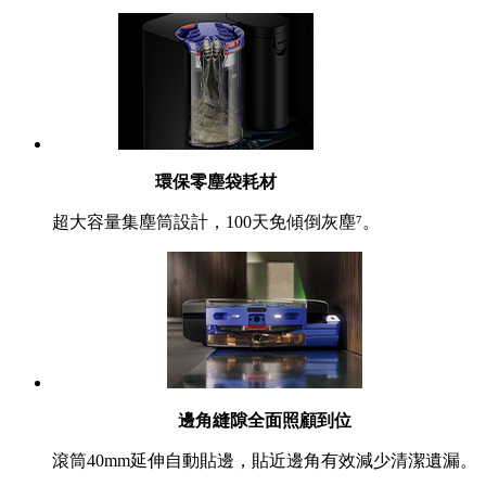
環保零塵袋耗材
超大容量集塵筒設計，100天免傾倒灰塵⁷。
邊角縫隙全面照顧到位
滾筒40mm延伸自動貼邊，貼近邊角有效減少清潔遺漏。