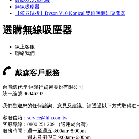
吸塵器及洗地機
無線吸塵器
【領券現折】Dyson V10 Konical 雙錐無纏結吸塵器
選購無線吸塵器
線上客服
聯絡我們
戴森客戶服務
台灣總代理 恆隆行貿易股份有限公司
統一編號 96946292
我們歡迎您的任何諮詢、意見及建議。請透過以下方式取得進
客服信箱：
service@hlh.com.tw
客服專線：0800 251 209 （適用於台灣）
服務時間：週一至週五 8:00am~8:00pm
週末及例假日 9:00am~6:00pm