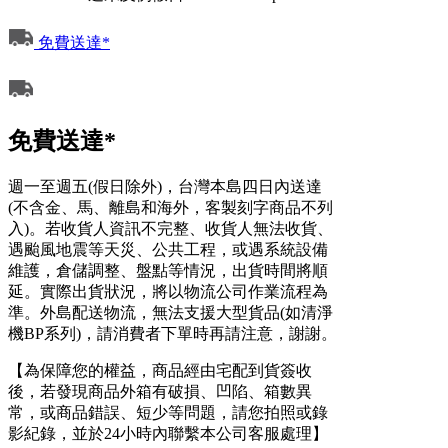
免費送達*
免費送達*
週一至週五(假日除外)，台灣本島四日內送達
(不含金、馬、離島和海外，客製刻字商品不列
入)。若收貨人資訊不完整、收貨人無法收貨、
遇颱風地震等天災、公共工程，或遇系統設備
維護，倉儲調整、盤點等情況，出貨時間將順
延。實際出貨狀況，將以物流公司作業流程為
準。外島配送物流，無法支援大型貨品(如清淨
機BP系列)，請消費者下單時再請注意，謝謝。
【為保障您的權益，商品經由宅配到貨簽收
後，若發現商品外箱有破損、凹陷、箱數異
常，或商品錯誤、短少等問題，請您拍照或錄
影紀錄，並於24小時內聯繫本公司客服處理】