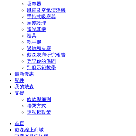
吸塵器
風扇及空氣清淨機
手持式吸塵器
頭髮護理
降噪耳機
燈具
乾手機
過敏和灰塵
戴森灰塵研究報告
登記你的保固
到府示範教學
最新優惠
配件
我的戴森
支援
條款與細則
聯繫方式
隱私權政策
首頁
戴森線上商城