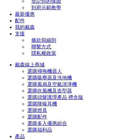
登記你的保固
到府示範教學
最新優惠
配件
我的戴森
支援
條款與細則
聯繫方式
隱私權政策
戴森線上商城
選購掃拖機器人
選購吸塵器及洗地機
選購風扇及空氣清淨機
選購吹風機及造型器
選購頭髮護理產品 禮盒版
選購降噪耳機
選購燈具
選購配件
選購多入優惠組合
選購福利品
產品