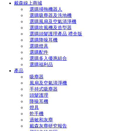
戴森線上商城
選購掃拖機器人
選購吸塵器及洗地機
選購風扇及空氣清淨機
選購吹風機及造型器
選購頭髮護理產品 禮盒版
選購降噪耳機
選購燈具
選購配件
選購多入優惠組合
選購福利品
產品
吸塵器
風扇及空氣清淨機
手持式吸塵器
頭髮護理
降噪耳機
燈具
乾手機
過敏和灰塵
戴森灰塵研究報告