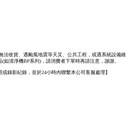
人無法收貨、遇颱風地震等天災、公共工程，或遇系統設備維
(如清淨機BP系列)，請消費者下單時再請注意，謝謝。
或錄影紀錄，並於24小時內聯繫本公司客服處理】