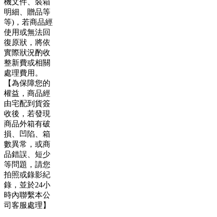
機文件、裝箱
明細、贈品等
等)，若商品經
使用或無法回
復原狀，將依
實際狀況酌收
整新費或相關
處理費用。
【為保障您的
權益，商品經
由宅配到貨簽
收後，若發現
商品外箱有破
損、凹陷、箱
數異常，或商
品錯誤、短少
等問題，請您
拍照或錄影紀
錄，並於24小
時內聯繫本公
司客服處理】