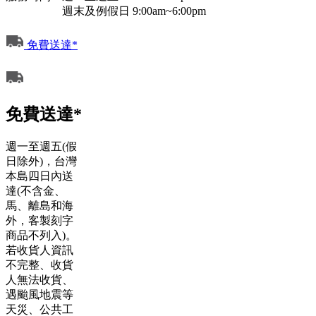
週末及例假日 9:00am~6:00pm
免費送達*
免費送達*
週一至週五(假
日除外)，台灣
本島四日內送
達(不含金、
馬、離島和海
外，客製刻字
商品不列入)。
若收貨人資訊
不完整、收貨
人無法收貨、
遇颱風地震等
天災、公共工