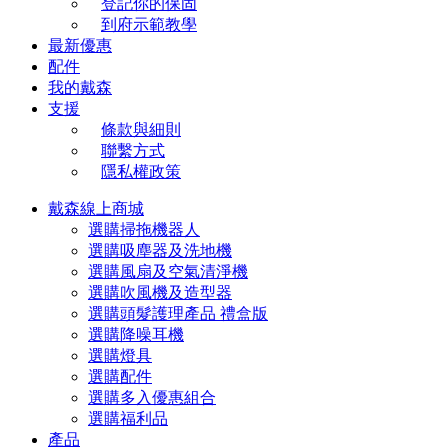
登記你的保固
到府示範教學
最新優惠
配件
我的戴森
支援
條款與細則
聯繫方式
隱私權政策
戴森線上商城
選購掃拖機器人
選購吸塵器及洗地機
選購風扇及空氣清淨機
選購吹風機及造型器
選購頭髮護理產品 禮盒版
選購降噪耳機
選購燈具
選購配件
選購多入優惠組合
選購福利品
產品