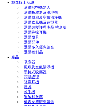
戴森線上商城
選購掃拖機器人
選購吸塵器及洗地機
選購風扇及空氣清淨機
選購吹風機及造型器
選購頭髮護理產品 禮盒版
選購降噪耳機
選購燈具
選購配件
選購多入優惠組合
選購福利品
產品
吸塵器
風扇及空氣清淨機
手持式吸塵器
頭髮護理
降噪耳機
燈具
乾手機
過敏和灰塵
戴森灰塵研究報告