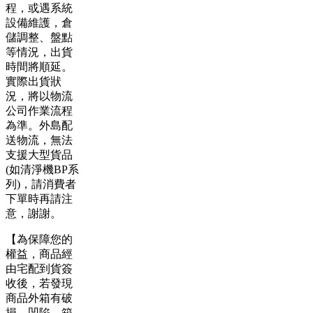
程，或遇系統
設備維護，倉
儲調整、盤點
等情況，出貨
時間將順延。
實際出貨狀
況，將以物流
公司作業流程
為準。外島配
送物流，無法
支援大型貨品
(如清淨機BP系
列)，請消費者
下單時再請注
意，謝謝。
【為保障您的
權益，商品經
由宅配到貨簽
收後，若發現
商品外箱有破
損、凹陷、箱