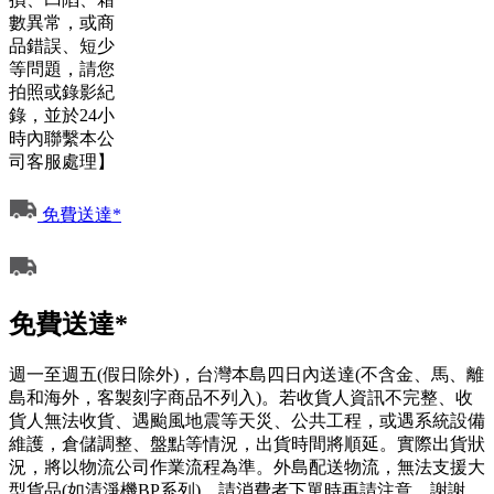
數異常，或商
品錯誤、短少
等問題，請您
拍照或錄影紀
錄，並於24小
時內聯繫本公
司客服處理】
免費送達*
免費送達*
週一至週五(假日除外)，台灣本島四日內送達(不含金、馬、離
島和海外，客製刻字商品不列入)。若收貨人資訊不完整、收
貨人無法收貨、遇颱風地震等天災、公共工程，或遇系統設備
維護，倉儲調整、盤點等情況，出貨時間將順延。實際出貨狀
況，將以物流公司作業流程為準。外島配送物流，無法支援大
型貨品(如清淨機BP系列)，請消費者下單時再請注意，謝謝。