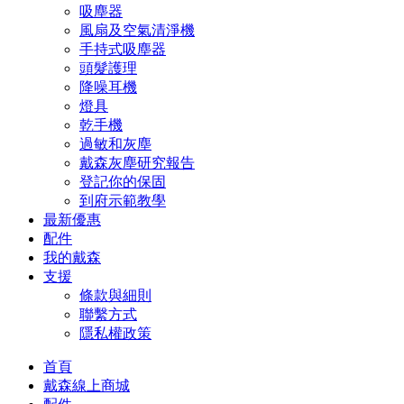
吸塵器
風扇及空氣清淨機
手持式吸塵器
頭髮護理
降噪耳機
燈具
乾手機
過敏和灰塵
戴森灰塵研究報告
登記你的保固
到府示範教學
最新優惠
配件
我的戴森
支援
條款與細則
聯繫方式
隱私權政策
首頁
戴森線上商城