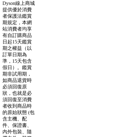
Dyson線上商城
提供優於消費
者保護法鑑賞
期規定，本網
站消費者均享
有自訂購商品
日起15天鑑賞
期之權益（以
訂單日期為
準，15天包含
假日）。鑑賞
期非試用期，
如商品退貨時
必須回復原
狀，也就是必
須回復至消費
者收到商品時
的原始狀態 (包
含主機、配
件、保證書、
內外包裝、隨