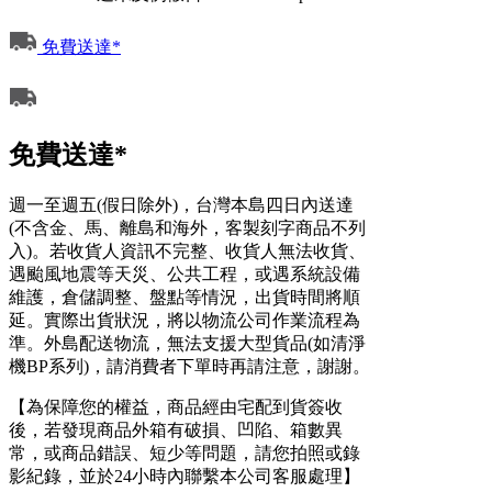
免費送達*
免費送達*
週一至週五(假日除外)，台灣本島四日內送達
(不含金、馬、離島和海外，客製刻字商品不列
入)。若收貨人資訊不完整、收貨人無法收貨、
遇颱風地震等天災、公共工程，或遇系統設備
維護，倉儲調整、盤點等情況，出貨時間將順
延。實際出貨狀況，將以物流公司作業流程為
準。外島配送物流，無法支援大型貨品(如清淨
機BP系列)，請消費者下單時再請注意，謝謝。
【為保障您的權益，商品經由宅配到貨簽收
後，若發現商品外箱有破損、凹陷、箱數異
常，或商品錯誤、短少等問題，請您拍照或錄
影紀錄，並於24小時內聯繫本公司客服處理】