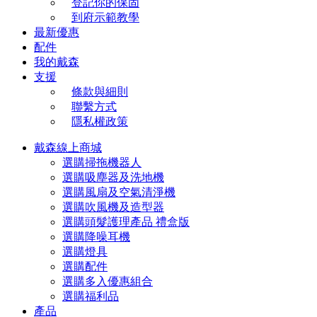
登記你的保固
到府示範教學
最新優惠
配件
我的戴森
支援
條款與細則
聯繫方式
隱私權政策
戴森線上商城
選購掃拖機器人
選購吸塵器及洗地機
選購風扇及空氣清淨機
選購吹風機及造型器
選購頭髮護理產品 禮盒版
選購降噪耳機
選購燈具
選購配件
選購多入優惠組合
選購福利品
產品