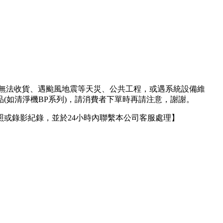
人無法收貨、遇颱風地震等天災、公共工程，或遇系統設備維
(如清淨機BP系列)，請消費者下單時再請注意，謝謝。
或錄影紀錄，並於24小時內聯繫本公司客服處理】