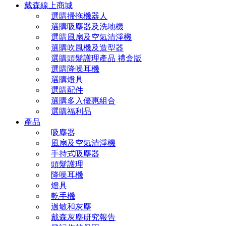
戴森線上商城
選購掃拖機器人
選購吸塵器及洗地機
選購風扇及空氣清淨機
選購吹風機及造型器
選購頭髮護理產品 禮盒版
選購降噪耳機
選購燈具
選購配件
選購多入優惠組合
選購福利品
產品
吸塵器
風扇及空氣清淨機
手持式吸塵器
頭髮護理
降噪耳機
燈具
乾手機
過敏和灰塵
戴森灰塵研究報告