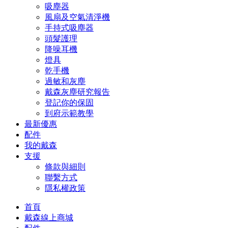
吸塵器
風扇及空氣清淨機
手持式吸塵器
頭髮護理
降噪耳機
燈具
乾手機
過敏和灰塵
戴森灰塵研究報告
登記你的保固
到府示範教學
最新優惠
配件
我的戴森
支援
條款與細則
聯繫方式
隱私權政策
首頁
戴森線上商城