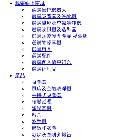
戴森線上商城
選購掃拖機器人
選購吸塵器及洗地機
選購風扇及空氣清淨機
選購吹風機及造型器
選購頭髮護理產品 禮盒版
選購降噪耳機
選購燈具
選購配件
選購多入優惠組合
選購福利品
產品
吸塵器
風扇及空氣清淨機
手持式吸塵器
頭髮護理
降噪耳機
燈具
乾手機
過敏和灰塵
戴森灰塵研究報告