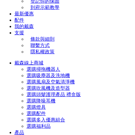
登記你的保固
到府示範教學
最新優惠
配件
我的戴森
支援
條款與細則
聯繫方式
隱私權政策
戴森線上商城
選購掃拖機器人
選購吸塵器及洗地機
選購風扇及空氣清淨機
選購吹風機及造型器
選購頭髮護理產品 禮盒版
選購降噪耳機
選購燈具
選購配件
選購多入優惠組合
選購福利品
產品