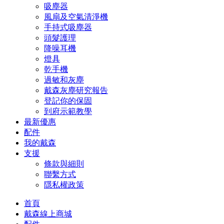
吸塵器
風扇及空氣清淨機
手持式吸塵器
頭髮護理
降噪耳機
燈具
乾手機
過敏和灰塵
戴森灰塵研究報告
登記你的保固
到府示範教學
最新優惠
配件
我的戴森
支援
條款與細則
聯繫方式
隱私權政策
首頁
戴森線上商城