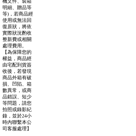
機文件、裝箱
明細、贈品等
等)，若商品經
使用或無法回
復原狀，將依
實際狀況酌收
整新費或相關
處理費用。
【為保障您的
權益，商品經
由宅配到貨簽
收後，若發現
商品外箱有破
損、凹陷、箱
數異常，或商
品錯誤、短少
等問題，請您
拍照或錄影紀
錄，並於24小
時內聯繫本公
司客服處理】