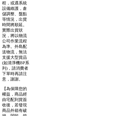
程，或遇系統
設備維護，倉
儲調整、盤點
等情況，出貨
時間將順延。
實際出貨狀
況，將以物流
公司作業流程
為準。外島配
送物流，無法
支援大型貨品
(如清淨機BP系
列)，請消費者
下單時再請注
意，謝謝。
【為保障您的
權益，商品經
由宅配到貨簽
收後，若發現
商品外箱有破
損、凹陷、箱