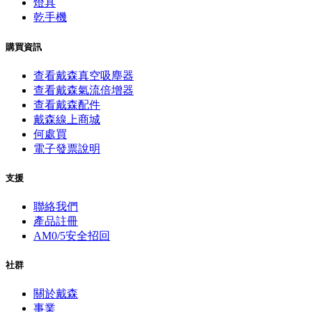
燈具
乾手機
購買資訊
查看戴森真空吸塵器
查看戴森氣流倍增器
查看戴森配件
戴森線上商城
何處買
電子發票說明
支援
聯絡我們
產品註冊
AM0/5安全招回
社群
關於戴森
事業