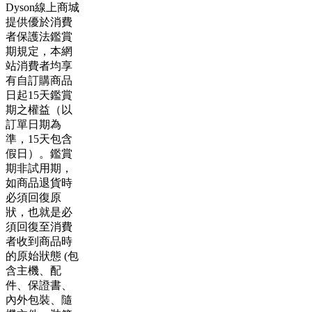
Dyson線上商城
提供優於消費
者保護法鑑賞
期規定，本網
站消費者均享
有自訂購商品
日起15天鑑賞
期之權益（以
訂單日期為
準，15天包含
假日）。鑑賞
期非試用期，
如商品退貨時
必須回復原
狀，也就是必
須回復至消費
者收到商品時
的原始狀態 (包
含主機、配
件、保證書、
內外包裝、隨