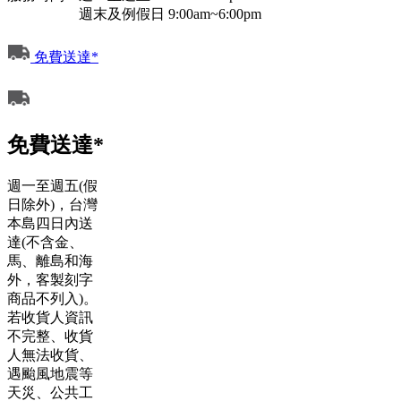
週末及例假日 9:00am~6:00pm
免費送達*
免費送達*
週一至週五(假
日除外)，台灣
本島四日內送
達(不含金、
馬、離島和海
外，客製刻字
商品不列入)。
若收貨人資訊
不完整、收貨
人無法收貨、
遇颱風地震等
天災、公共工