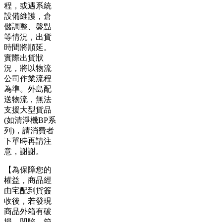
程，或遇系統
設備維護，倉
儲調整、盤點
等情況，出貨
時間將順延。
實際出貨狀
況，將以物流
公司作業流程
為準。外島配
送物流，無法
支援大型貨品
(如清淨機BP系
列)，請消費者
下單時再請注
意，謝謝。
【為保障您的
權益，商品經
由宅配到貨簽
收後，若發現
商品外箱有破
損、凹陷、箱