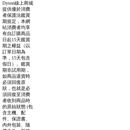
Dyson線上商城
提供優於消費
者保護法鑑賞
期規定，本網
站消費者均享
有自訂購商品
日起15天鑑賞
期之權益（以
訂單日期為
準，15天包含
假日）。鑑賞
期非試用期，
如商品退貨時
必須回復原
狀，也就是必
須回復至消費
者收到商品時
的原始狀態 (包
含主機、配
件、保證書、
內外包裝、隨