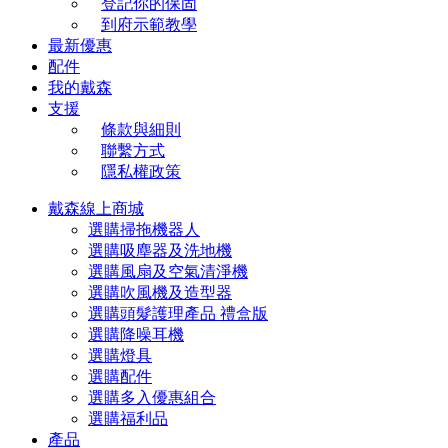
登記你的保固
到府示範教學
最新優惠
配件
我的戴森
支援
條款與細則
聯繫方式
隱私權政策
戴森線上商城
選購掃拖機器人
選購吸塵器及洗地機
選購風扇及空氣清淨機
選購吹風機及造型器
選購頭髮護理產品 禮盒版
選購降噪耳機
選購燈具
選購配件
選購多入優惠組合
選購福利品
產品