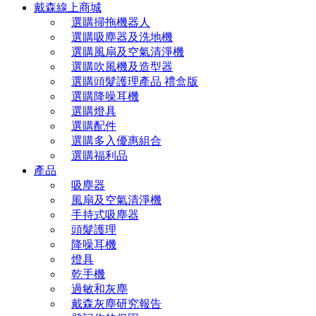
戴森線上商城
選購掃拖機器人
選購吸塵器及洗地機
選購風扇及空氣清淨機
選購吹風機及造型器
選購頭髮護理產品 禮盒版
選購降噪耳機
選購燈具
選購配件
選購多入優惠組合
選購福利品
產品
吸塵器
風扇及空氣清淨機
手持式吸塵器
頭髮護理
降噪耳機
燈具
乾手機
過敏和灰塵
戴森灰塵研究報告