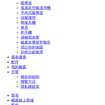
吸塵器
風扇及空氣清淨機
手持式吸塵器
頭髮護理
降噪耳機
燈具
乾手機
過敏和灰塵
戴森灰塵研究報告
登記你的保固
到府示範教學
最新優惠
配件
我的戴森
支援
條款與細則
聯繫方式
隱私權政策
首頁
戴森線上商城