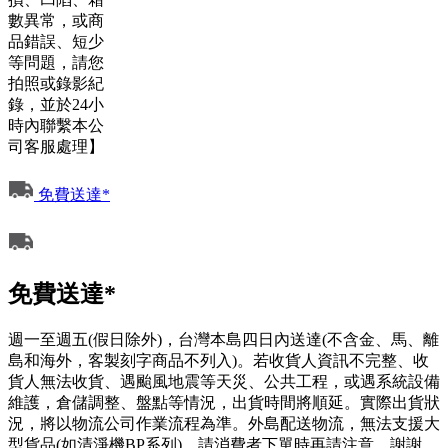
數異常，或商
品錯誤、短少
等問題，請您
拍照或錄影紀
錄，並於24小
時內聯繫本公
司客服處理】
免費送達*
免費送達*
週一至週五(假日除外)，台灣本島四日內送達(不含金、馬、離
島和海外，客製刻字商品不列入)。若收貨人資訊不完整、收
貨人無法收貨、遇颱風地震等天災、公共工程，或遇系統設備
維護，倉儲調整、盤點等情況，出貨時間將順延。實際出貨狀
況，將以物流公司作業流程為準。外島配送物流，無法支援大
型貨品(如清淨機BP系列)，請消費者下單時再請注意，謝謝。