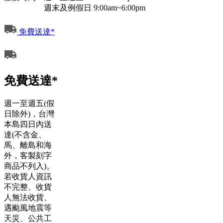
週末及例假日 9:00am~6:00pm
免費送達*
免費送達*
週一至週五(假
日除外)，台灣
本島四日內送
達(不含金、
馬、離島和海
外，客製刻字
商品不列入)。
若收貨人資訊
不完整、收貨
人無法收貨、
遇颱風地震等
天災、公共工