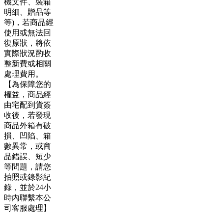
機文件、裝箱
明細、贈品等
等)，若商品經
使用或無法回
復原狀，將依
實際狀況酌收
整新費或相關
處理費用。
【為保障您的
權益，商品經
由宅配到貨簽
收後，若發現
商品外箱有破
損、凹陷、箱
數異常，或商
品錯誤、短少
等問題，請您
拍照或錄影紀
錄，並於24小
時內聯繫本公
司客服處理】