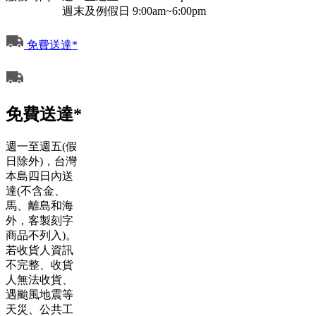
週末及例假日 9:00am~6:00pm
免費送達*
免費送達*
週一至週五(假
日除外)，台灣
本島四日內送
達(不含金、
馬、離島和海
外，客製刻字
商品不列入)。
若收貨人資訊
不完整、收貨
人無法收貨、
遇颱風地震等
天災、公共工