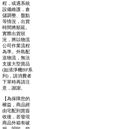
程，或遇系統
設備維護，倉
儲調整、盤點
等情況，出貨
時間將順延。
實際出貨狀
況，將以物流
公司作業流程
為準。外島配
送物流，無法
支援大型貨品
(如清淨機BP系
列)，請消費者
下單時再請注
意，謝謝。
【為保障您的
權益，商品經
由宅配到貨簽
收後，若發現
商品外箱有破
損、凹陷、箱