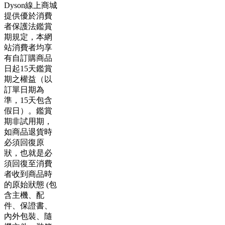
Dyson線上商城
提供優於消費
者保護法鑑賞
期規定，本網
站消費者均享
有自訂購商品
日起15天鑑賞
期之權益（以
訂單日期為
準，15天包含
假日）。鑑賞
期非試用期，
如商品退貨時
必須回復原
狀，也就是必
須回復至消費
者收到商品時
的原始狀態 (包
含主機、配
件、保證書、
內外包裝、隨