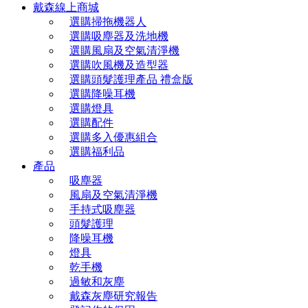
戴森線上商城
選購掃拖機器人
選購吸塵器及洗地機
選購風扇及空氣清淨機
選購吹風機及造型器
選購頭髮護理產品 禮盒版
選購降噪耳機
選購燈具
選購配件
選購多入優惠組合
選購福利品
產品
吸塵器
風扇及空氣清淨機
手持式吸塵器
頭髮護理
降噪耳機
燈具
乾手機
過敏和灰塵
戴森灰塵研究報告