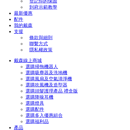
登記你的保固
到府示範教學
最新優惠
配件
我的戴森
支援
條款與細則
聯繫方式
隱私權政策
戴森線上商城
選購掃拖機器人
選購吸塵器及洗地機
選購風扇及空氣清淨機
選購吹風機及造型器
選購頭髮護理產品 禮盒版
選購降噪耳機
選購燈具
選購配件
選購多入優惠組合
選購福利品
產品