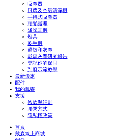
吸塵器
風扇及空氣清淨機
手持式吸塵器
頭髮護理
降噪耳機
燈具
乾手機
過敏和灰塵
戴森灰塵研究報告
登記你的保固
到府示範教學
最新優惠
配件
我的戴森
支援
條款與細則
聯繫方式
隱私權政策
首頁
戴森線上商城