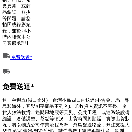
數異常，或商
品錯誤、短少
等問題，請您
拍照或錄影紀
錄，並於24小
時內聯繫本公
司客服處理】
免費送達*
免費送達*
週一至週五(假日除外)，台灣本島四日內送達(不含金、馬、離
島和海外，客製刻字商品不列入)。若收貨人資訊不完整、收
貨人無法收貨、遇颱風地震等天災、公共工程，或遇系統設備
維護，倉儲調整、盤點等情況，出貨時間將順延。實際出貨狀
況，將以物流公司作業流程為準。外島配送物流，無法支援大
型貨品(如清淨機BP系列)，請消費者下單時再請注意，謝謝。