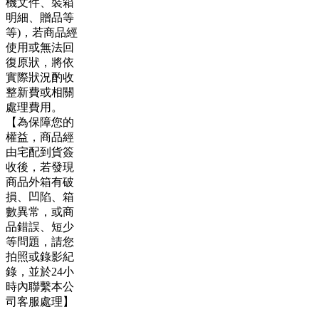
機文件、裝箱
明細、贈品等
等)，若商品經
使用或無法回
復原狀，將依
實際狀況酌收
整新費或相關
處理費用。
【為保障您的
權益，商品經
由宅配到貨簽
收後，若發現
商品外箱有破
損、凹陷、箱
數異常，或商
品錯誤、短少
等問題，請您
拍照或錄影紀
錄，並於24小
時內聯繫本公
司客服處理】