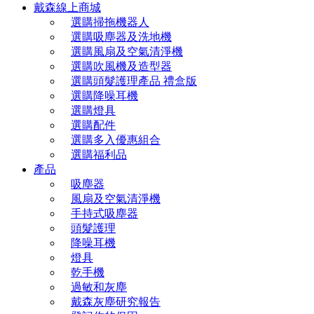
戴森線上商城
選購掃拖機器人
選購吸塵器及洗地機
選購風扇及空氣清淨機
選購吹風機及造型器
選購頭髮護理產品 禮盒版
選購降噪耳機
選購燈具
選購配件
選購多入優惠組合
選購福利品
產品
吸塵器
風扇及空氣清淨機
手持式吸塵器
頭髮護理
降噪耳機
燈具
乾手機
過敏和灰塵
戴森灰塵研究報告