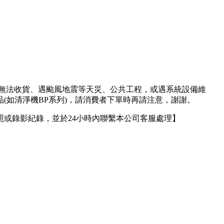
人無法收貨、遇颱風地震等天災、公共工程，或遇系統設備維
(如清淨機BP系列)，請消費者下單時再請注意，謝謝。
或錄影紀錄，並於24小時內聯繫本公司客服處理】