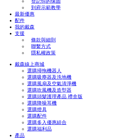
登記你的保固
到府示範教學
最新優惠
配件
我的戴森
支援
條款與細則
聯繫方式
隱私權政策
戴森線上商城
選購掃拖機器人
選購吸塵器及洗地機
選購風扇及空氣清淨機
選購吹風機及造型器
選購頭髮護理產品 禮盒版
選購降噪耳機
選購燈具
選購配件
選購多入優惠組合
選購福利品
產品