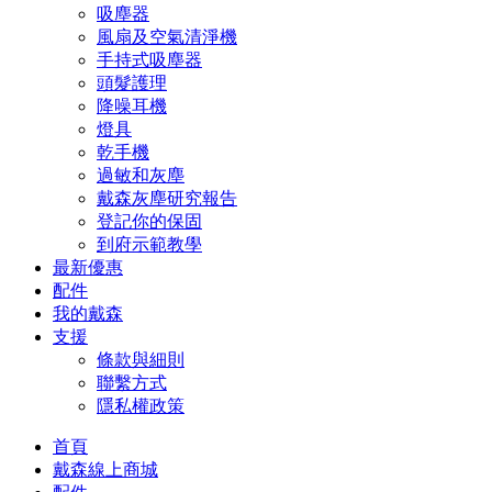
吸塵器
風扇及空氣清淨機
手持式吸塵器
頭髮護理
降噪耳機
燈具
乾手機
過敏和灰塵
戴森灰塵研究報告
登記你的保固
到府示範教學
最新優惠
配件
我的戴森
支援
條款與細則
聯繫方式
隱私權政策
首頁
戴森線上商城