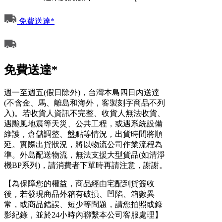
免費送達*
免費送達*
週一至週五(假日除外)，台灣本島四日內送達
(不含金、馬、離島和海外，客製刻字商品不列
入)。若收貨人資訊不完整、收貨人無法收貨、
遇颱風地震等天災、公共工程，或遇系統設備
維護，倉儲調整、盤點等情況，出貨時間將順
延。實際出貨狀況，將以物流公司作業流程為
準。外島配送物流，無法支援大型貨品(如清淨
機BP系列)，請消費者下單時再請注意，謝謝。
【為保障您的權益，商品經由宅配到貨簽收
後，若發現商品外箱有破損、凹陷、箱數異
常，或商品錯誤、短少等問題，請您拍照或錄
影紀錄，並於24小時內聯繫本公司客服處理】