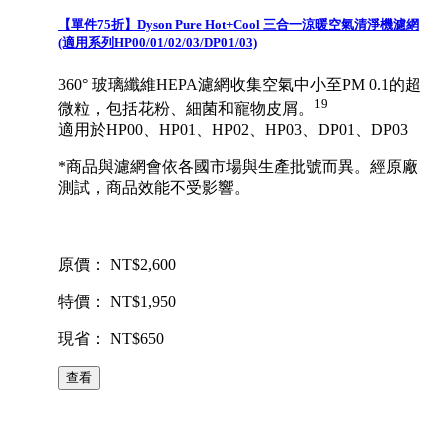
【單件75折】Dyson Pure Hot+Cool 三合一涼暖空氣清淨機濾網
(適用系列HP00/01/02/03/DP01/03)
360° 玻璃纖維HEPA濾網收集空氣中小至PM 0.1的超
19
微粒，包括花粉、細菌和寵物皮屑。
適用於HP00、HP01、HP02、HP03、DP01、DP03
*商品與濾網會依各國市場與生產批號而異。經原廠
測試，商品效能不受影響。
原價： NT$2,600
特價： NT$1,950
現省： NT$650
查看