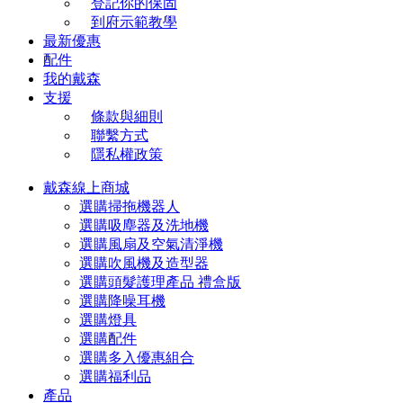
登記你的保固
到府示範教學
最新優惠
配件
我的戴森
支援
條款與細則
聯繫方式
隱私權政策
戴森線上商城
選購掃拖機器人
選購吸塵器及洗地機
選購風扇及空氣清淨機
選購吹風機及造型器
選購頭髮護理產品 禮盒版
選購降噪耳機
選購燈具
選購配件
選購多入優惠組合
選購福利品
產品