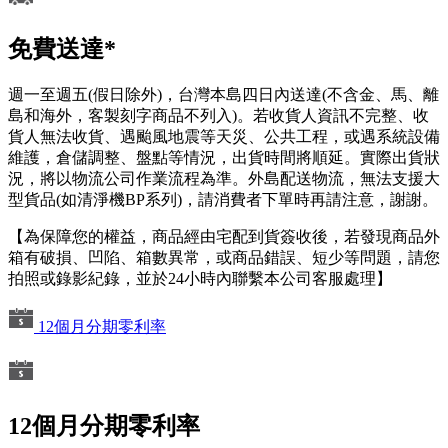
免費送達*
週一至週五(假日除外)，台灣本島四日內送達(不含金、馬、離
島和海外，客製刻字商品不列入)。若收貨人資訊不完整、收
貨人無法收貨、遇颱風地震等天災、公共工程，或遇系統設備
維護，倉儲調整、盤點等情況，出貨時間將順延。實際出貨狀
況，將以物流公司作業流程為準。外島配送物流，無法支援大
型貨品(如清淨機BP系列)，請消費者下單時再請注意，謝謝。
【為保障您的權益，商品經由宅配到貨簽收後，若發現商品外
箱有破損、凹陷、箱數異常，或商品錯誤、短少等問題，請您
拍照或錄影紀錄，並於24小時內聯繫本公司客服處理】
12個月分期零利率
12個月分期零利率