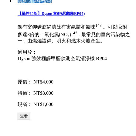
濾網回購季優惠
【單件75折】Dyson 富鉀碳濾網(BP04)
147
獨有富鉀碳濾網濾除有害氣體和氣味
。可以吸附
145
多達3倍的二氧化氮(NO₂)
- 最常見的室內污染物之
一，由燃燒設備、明火和燃木火爐產生。
適用於：
Dyson 強效極靜甲醛偵測空氣清淨機 BP04
原價： NT$4,000
特價： NT$3,000
現省： NT$1,000
查看