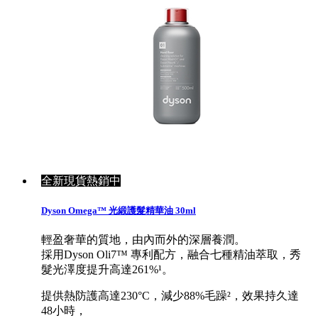
全新現貨熱銷中
Dyson Omega™ 光緞護髮精華油 30ml
輕盈奢華的質地，由內而外的深層養潤。
採用Dyson Oli7™ 專利配方，融合七種精油萃取，秀
髮光澤度提升高達261%¹。
提供熱防護高達230°C，減少88%毛躁²，效果持久達
48小時，