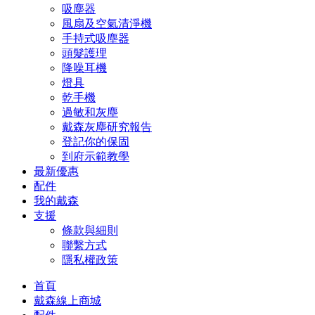
吸塵器
風扇及空氣清淨機
手持式吸塵器
頭髮護理
降噪耳機
燈具
乾手機
過敏和灰塵
戴森灰塵研究報告
登記你的保固
到府示範教學
最新優惠
配件
我的戴森
支援
條款與細則
聯繫方式
隱私權政策
首頁
戴森線上商城