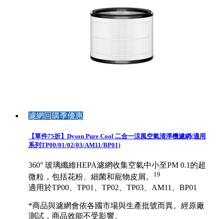
濾網回購季優惠
【單件75折】Dyson Pure Cool 二合一涼風空氣清淨機濾網(適用
系列TP00/01/02/03/AM11/BP01)
360° 玻璃纖維HEPA濾網收集空氣中小至PM 0.1的超
19
微粒，包括花粉、細菌和寵物皮屑。
適用於TP00、TP01、TP02、TP03、AM11、BP01
*商品與濾網會依各國市場與生產批號而異。經原廠
測試，商品效能不受影響。