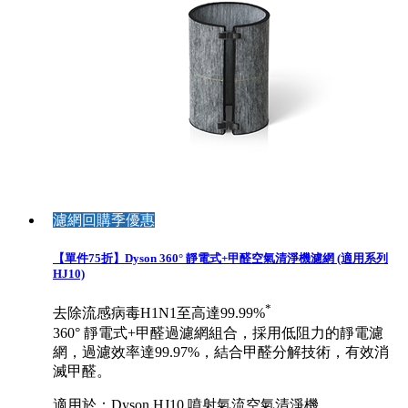
濾網回購季優惠
【單件75折】Dyson 360° 靜電式+甲醛空氣清淨機濾網 (適用系列
HJ10)
*
去除流感病毒H1N1至高達99.99%
360° 靜電式+甲醛過濾網組合，採用低阻力的靜電濾
網，過濾效率達99.97%，結合甲醛分解技術，有效消
滅甲醛。
適用於：Dyson HJ10 噴射氣流空氣清淨機