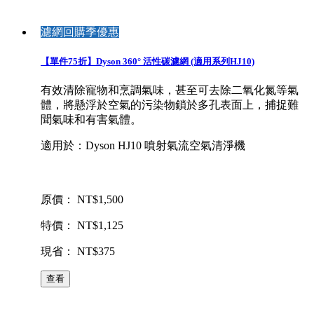
濾網回購季優惠
【單件75折】Dyson 360° 活性碳濾網 (適用系列HJ10)
有效清除寵物和烹調氣味，甚至可去除二氧化氮等氣
體，將懸浮於空氣的污染物鎖於多孔表面上，捕捉難
聞氣味和有害氣體。
適用於：Dyson HJ10 噴射氣流空氣清淨機
原價： NT$1,500
特價： NT$1,125
現省： NT$375
查看