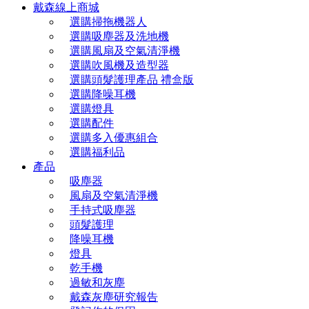
戴森線上商城
選購掃拖機器人
選購吸塵器及洗地機
選購風扇及空氣清淨機
選購吹風機及造型器
選購頭髮護理產品 禮盒版
選購降噪耳機
選購燈具
選購配件
選購多入優惠組合
選購福利品
產品
吸塵器
風扇及空氣清淨機
手持式吸塵器
頭髮護理
降噪耳機
燈具
乾手機
過敏和灰塵
戴森灰塵研究報告