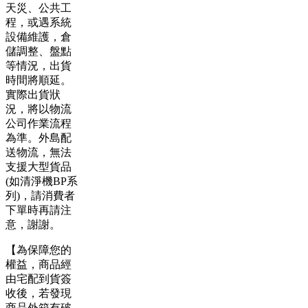
天災、公共工
程，或遇系統
設備維護，倉
儲調整、盤點
等情況，出貨
時間將順延。
實際出貨狀
況，將以物流
公司作業流程
為準。外島配
送物流，無法
支援大型貨品
(如清淨機BP系
列)，請消費者
下單時再請注
意，謝謝。
【為保障您的
權益，商品經
由宅配到貨簽
收後，若發現
商品外箱有破