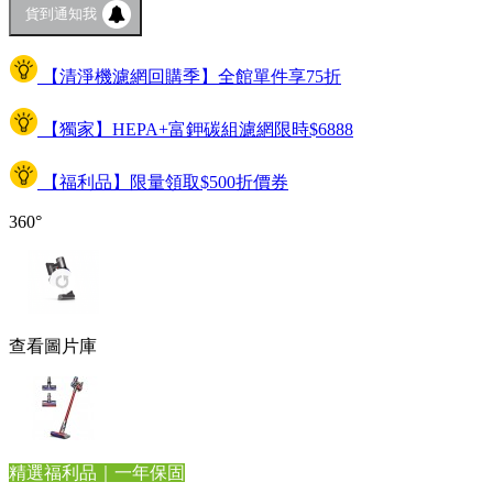
貨到通知我
【清淨機濾網回購季】全館單件享75折
【獨家】HEPA+富鉀碳組濾網限時$6888
【福利品】限量領取$500折價券
360°
查看圖片庫
精選福利品｜一年保固