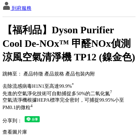
到府服務
【福利品】Dyson Purifier
Cool De-NOx™ 甲醛NOx偵測
涼風空氣清淨機 TP12 (鎳金色)
跳轉至：
產品特徵
產品規格
產品包裝內附
*
去除流感病毒H1N1至高達99.9%
7
先進的空氣淨化技術可自動捕捉多50%的二氧化氮
空氣清淨機根據HEPA標準完全密封，可捕捉99.95%小至
4
PM0.1的微粒
分享到：
查看圖片庫