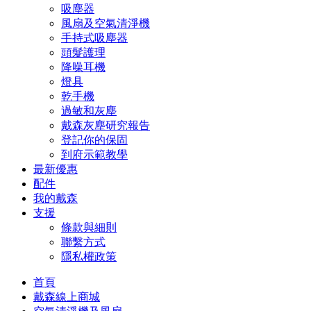
吸塵器
風扇及空氣清淨機
手持式吸塵器
頭髮護理
降噪耳機
燈具
乾手機
過敏和灰塵
戴森灰塵研究報告
登記你的保固
到府示範教學
最新優惠
配件
我的戴森
支援
條款與細則
聯繫方式
隱私權政策
首頁
戴森線上商城