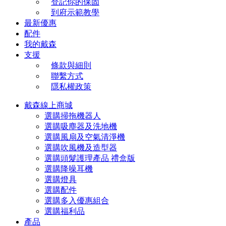
登記你的保固
到府示範教學
最新優惠
配件
我的戴森
支援
條款與細則
聯繫方式
隱私權政策
戴森線上商城
選購掃拖機器人
選購吸塵器及洗地機
選購風扇及空氣清淨機
選購吹風機及造型器
選購頭髮護理產品 禮盒版
選購降噪耳機
選購燈具
選購配件
選購多入優惠組合
選購福利品
產品