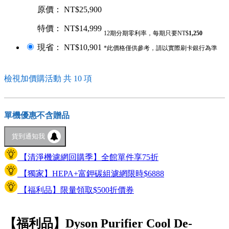
原價： NT$25,900
特價： NT$14,999
12期分期零利率，每期只要NT$
1,250
現省： NT$10,901
*此價格僅供參考，請以實際刷卡銀行為準
檢視加價購活動 共 10 項
單機優惠不含贈品
貨到通知我
【清淨機濾網回購季】全館單件享75折
【獨家】HEPA+富鉀碳組濾網限時$6888
【福利品】限量領取$500折價券
【福利品】Dyson Purifier Cool De-