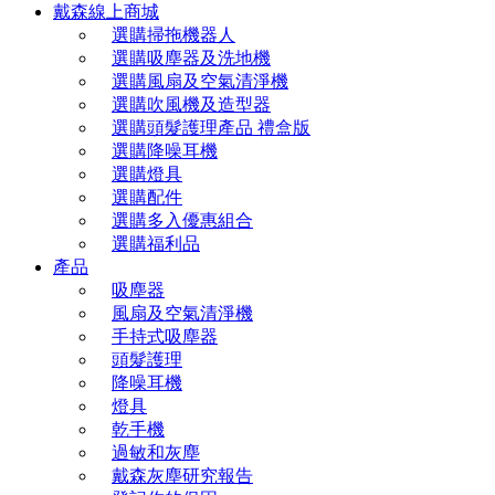
戴森線上商城
選購掃拖機器人
選購吸塵器及洗地機
選購風扇及空氣清淨機
選購吹風機及造型器
選購頭髮護理產品 禮盒版
選購降噪耳機
選購燈具
選購配件
選購多入優惠組合
選購福利品
產品
吸塵器
風扇及空氣清淨機
手持式吸塵器
頭髮護理
降噪耳機
燈具
乾手機
過敏和灰塵
戴森灰塵研究報告