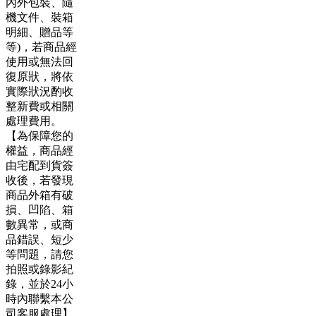
內外包裝、隨
機文件、裝箱
明細、贈品等
等)，若商品經
使用或無法回
復原狀，將依
實際狀況酌收
整新費或相關
處理費用。
【為保障您的
權益，商品經
由宅配到貨簽
收後，若發現
商品外箱有破
損、凹陷、箱
數異常，或商
品錯誤、短少
等問題，請您
拍照或錄影紀
錄，並於24小
時內聯繫本公
司客服處理】