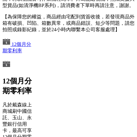
型貨品(如清淨機BP系列)，請消費者下單時再請注意，謝謝。
【為保障您的權益，商品經由宅配到貨簽收後，若發現商品外
箱有破損、凹陷、箱數異常，或商品錯誤、短少等問題，請您
拍照或錄影紀錄，並於24小時內聯繫本公司客服處理】
12個月分
期零利率
12個月分
期零利率
凡於戴森線上
商城刷中國信
託、玉山、永
豐銀行信用
卡，最高可享
12個月分期零