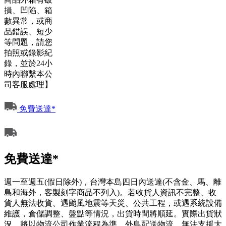
損、凹陷、箱
數異常，或商
品錯誤、短少
等問題，請您
拍照或錄影紀
錄，並於24小
時內聯繫本公
司客服處理】
免費送達*
免費送達*
週一至週五(假日除外)，台灣本島四日內送達(不含金、馬、離
島和海外，客製刻字商品不列入)。若收貨人資訊不完整、收
貨人無法收貨、遇颱風地震等天災、公共工程，或遇系統設備
維護，倉儲調整、盤點等情況，出貨時間將順延。實際出貨狀
況，將以物流公司作業流程為準。外島配送物流，無法支援大