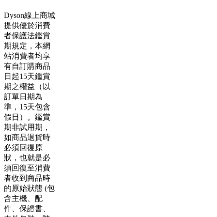
Dyson線上商城
提供優於消費
者保護法鑑賞
期規定，本網
站消費者均享
有自訂購商品
日起15天鑑賞
期之權益（以
訂單日期為
準，15天包含
假日）。鑑賞
期非試用期，
如商品退貨時
必須回復原
狀，也就是必
須回復至消費
者收到商品時
的原始狀態 (包
含主機、配
件、保證書、