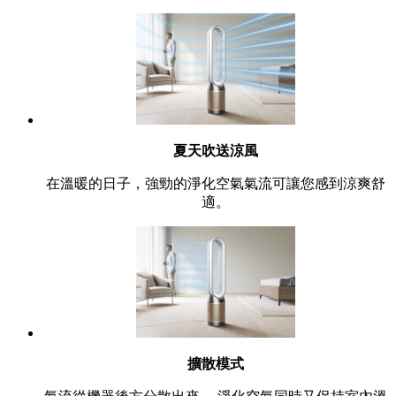
夏天吹送涼風
在溫暖的日子，強勁的淨化空氣氣流可讓您感到涼爽舒
適。
擴散模式