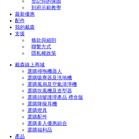
登記你的保固
到府示範教學
最新優惠
配件
我的戴森
支援
條款與細則
聯繫方式
隱私權政策
戴森線上商城
選購掃拖機器人
選購吸塵器及洗地機
選購風扇及空氣清淨機
選購吹風機及造型器
選購頭髮護理產品 禮盒版
選購降噪耳機
選購燈具
選購配件
選購多入優惠組合
選購福利品
產品