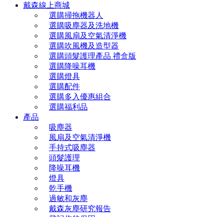
戴森線上商城
選購掃拖機器人
選購吸塵器及洗地機
選購風扇及空氣清淨機
選購吹風機及造型器
選購頭髮護理產品 禮盒版
選購降噪耳機
選購燈具
選購配件
選購多入優惠組合
選購福利品
產品
吸塵器
風扇及空氣清淨機
手持式吸塵器
頭髮護理
降噪耳機
燈具
乾手機
過敏和灰塵
戴森灰塵研究報告