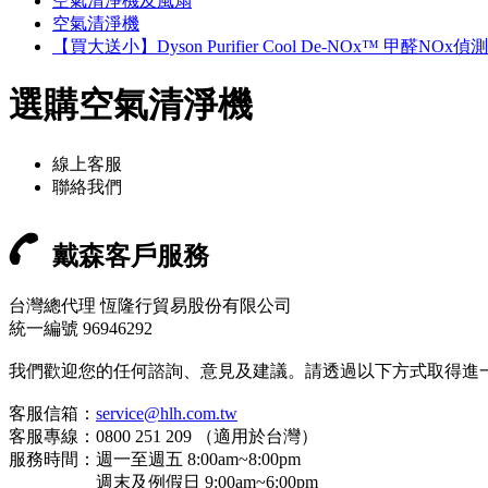
空氣清淨機及風扇
空氣清淨機
【買大送小】Dyson Purifier Cool De-NOx™ 甲醛NO
選購空氣清淨機
線上客服
聯絡我們
戴森客戶服務
台灣總代理 恆隆行貿易股份有限公司
統一編號 96946292
我們歡迎您的任何諮詢、意見及建議。請透過以下方式取得進
客服信箱：
service@hlh.com.tw
客服專線：0800 251 209 （適用於台灣）
服務時間：週一至週五 8:00am~8:00pm
週末及例假日 9:00am~6:00pm