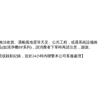
人無法收貨、遇颱風地震等天災、公共工程，或遇系統設備維
(如清淨機BP系列)，請消費者下單時再請注意，謝謝。
或錄影紀錄，並於24小時內聯繫本公司客服處理】