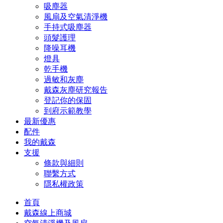
吸塵器
風扇及空氣清淨機
手持式吸塵器
頭髮護理
降噪耳機
燈具
乾手機
過敏和灰塵
戴森灰塵研究報告
登記你的保固
到府示範教學
最新優惠
配件
我的戴森
支援
條款與細則
聯繫方式
隱私權政策
首頁
戴森線上商城