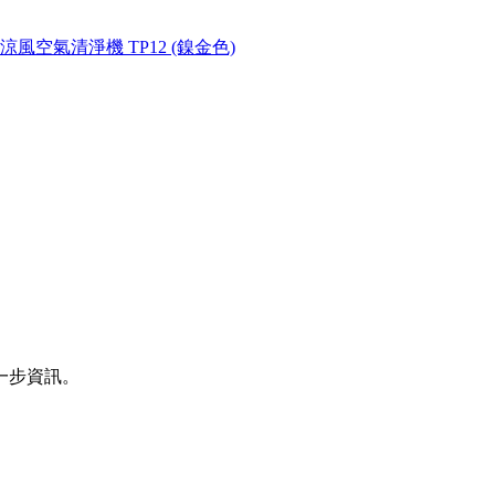
x偵測涼風空氣清淨機 TP12 (鎳金色)
一步資訊。