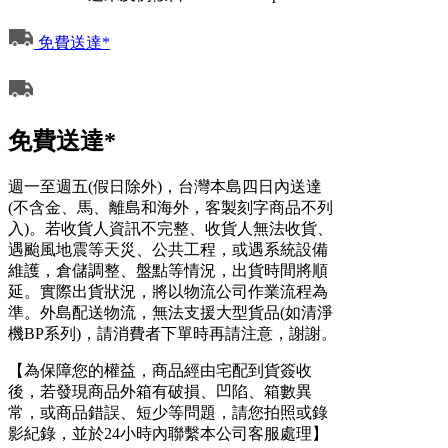
免費送達*
免費送達*
週一至週五(假日除外)，台灣本島四日內送達
(不含金、馬、離島和海外，客製刻字商品不列
入)。若收貨人資訊不完整、收貨人無法收貨、
遇颱風地震等天災、公共工程，或遇系統設備
維護，倉儲調整、盤點等情況，出貨時間將順
延。實際出貨狀況，將以物流公司作業流程為
準。外島配送物流，無法支援大型貨品(如清淨
機BP系列)，請消費者下單時再請注意，謝謝。
【為保障您的權益，商品經由宅配到貨簽收
後，若發現商品外箱有破損、凹陷、箱數異
常，或商品錯誤、短少等問題，請您拍照或錄
影紀錄，並於24小時內聯繫本公司客服處理】