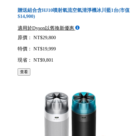
贈送組合含HJ10噴射氣流空氣清淨機冰川藍1台(市值
$14,900)
適用於Dyson以舊換新優惠
原價： NT$29,800
特價： NT$19,999
現省： NT$9,801
查看