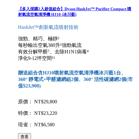
【多入採購2入超值組合】Dyson HushJet™ Purifier Compact 噴
射氣流空氣清淨機 HJ10 (冰川藍)
HushJet™創新氣流噴射技術
強勁、精巧、極靜²
每秒輸出空氣380升¹強勁氣流
有效分解甲醛⁷、去除H1N1病毒⁴
淨化9-12坪空間¹¹
贈送組合含HJ10噴射氣流空氣清淨機冰川藍1台、
360° 靜電式+甲醛濾網組2個、360° 活性碳濾網2個(市
值$23,900)
原價： NT$29,800
特價： NT$23,220
現省： NT$6,580
查看