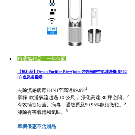
精選福利品｜一年保固
【福利品】Dyson Purifier Big+Quiet 強效極靜空氣清淨機 BP02
(白色及柔霧銀)
4
去除流感病毒H1N1至高達99.9%
1
2
寧靜
吹送氣流超過 10 公尺， 淨化高達 30 坪空間。
5
有效捕捉細菌、病毒、過敏原及99.95%超細微粒。
6
濾除有害氣體和氣味。
單機優惠不含贈品