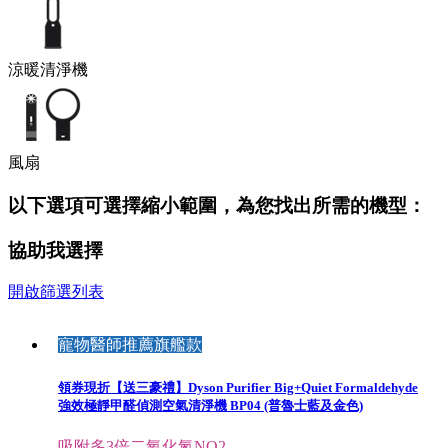
涼暖清淨機
風扇
以下選項可選擇縮小範圍，為您找出所需的機型：
協助我選擇
開啟篩選列表
寵物醫師推薦旗艦款
領券現折【送三豪禮】Dyson Purifier Big+Quiet Formaldehyde
強效極靜甲醛偵測空氣清淨機 BP04 (普魯士藍及金色)
吸附多3倍二氧化氮NO2