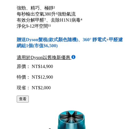
強勁、精巧、極靜²
每秒輸出空氣380升¹強勁氣流
有效分解甲醛⁷、去除H1N1病毒⁴
淨化9-12坪空間¹¹
贈送Dyson髮梳(款式顏色隨機)、360° 靜電式+甲醛濾
網組1個(市值$6,500)
適用於Dyson以舊換新優惠
原價： NT$14,900
特價： NT$12,900
現省： NT$2,000
查看