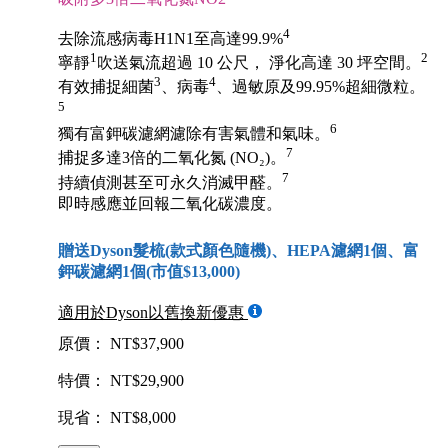
4
去除流感病毒H1N1至高達99.9%
1
2
寧靜
吹送氣流超過 10 公尺， 淨化高達 30 坪空間。
3
4
有效捕捉細菌
、病毒
、過敏原及99.95%超細微粒。
5
6
獨有富鉀碳濾網濾除有害氣體和氣味。
7
捕捉多達3倍的二氧化氮 (NO₂)。
7
持續偵測甚至可永久消滅甲醛。
即時感應並回報二氧化碳濃度。
贈送Dyson髮梳(款式顏色隨機)、HEPA濾網1個、富
鉀碳濾網1個(市值$13,000)
適用於Dyson以舊換新優惠
原價： NT$37,900
特價： NT$29,900
現省： NT$8,000