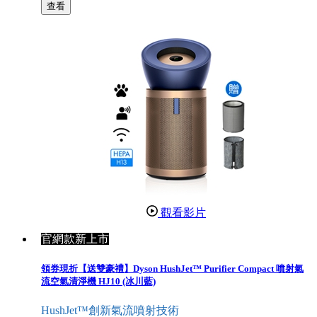
查看
觀看影片
官網款新上市
領券現折【送雙豪禮】Dyson HushJet™ Purifier Compact 噴射氣
流空氣清淨機 HJ10 (冰川藍)
HushJet™創新氣流噴射技術