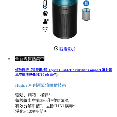
觀看影片
全新現貨熱銷中
領券現折【送雙豪禮】Dyson HushJet™ Purifier Compact 噴射氣
流空氣清淨機 HJ10 (銀白色)
HushJet™創新氣流噴射技術
強勁、精巧、極靜²
每秒輸出空氣380升¹強勁氣流
有效分解甲醛⁷、去除H1N1病毒⁴
淨化9-12坪空間¹¹