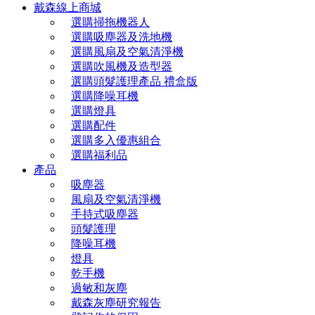
戴森線上商城
選購掃拖機器人
選購吸塵器及洗地機
選購風扇及空氣清淨機
選購吹風機及造型器
選購頭髮護理產品 禮盒版
選購降噪耳機
選購燈具
選購配件
選購多入優惠組合
選購福利品
產品
吸塵器
風扇及空氣清淨機
手持式吸塵器
頭髮護理
降噪耳機
燈具
乾手機
過敏和灰塵
戴森灰塵研究報告