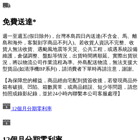
免費送達*
週一至週五(假日除外)，台灣本島四日內送達(不含金、馬、離
島和海外，客製刻字商品不列入)。若收貨人資訊不完整、收
貨人無法收貨、遇颱風地震等天災、公共工程，或遇系統設備
維護，倉儲調整、盤點等情況，出貨時間將順延。實際出貨狀
況，將以物流公司作業流程為準。外島配送物流，無法支援大
型貨品(如清淨機BP系列)，請消費者下單時再請注意，謝謝。
【為保障您的權益，商品經由宅配到貨簽收後，若發現商品外
箱有破損、凹陷、箱數異常，或商品錯誤、短少等問題，請您
拍照或錄影紀錄，並於24小時內聯繫本公司客服處理】
12個月分期零利率
12個月分期零利率