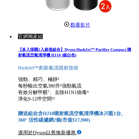
觀看影片
官網獨家組
【多入採購2入超值組合】Dyson HushJet™ Purifier Compact 噴
射氣流空氣清淨機 HJ10 (銀白色)
HushJet™創新氣流噴射技術
強勁、精巧、極靜²
每秒輸出空氣380升¹強勁氣流
有效分解甲醛⁷、去除H1N1病毒⁴
淨化9-12坪空間¹¹
贈送組合含HJ10噴射氣流空氣清淨機冰川藍1台、
360° 活性碳濾網2個(市值$17,900)
適用於Dyson以舊換新優惠