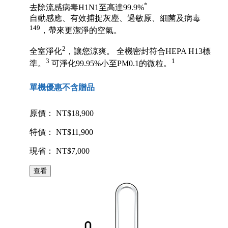
*
去除流感病毒H1N1至高達99.9%
自動感應、有效捕捉灰塵、過敏原、細菌及病毒
149
，帶來更潔淨的空氣。
2
全室淨化
，讓您涼爽。 全機密封符合HEPA H13標
3
1
準。
可淨化99.95%小至PM0.1的微粒。
單機優惠不含贈品
原價： NT$18,900
特價： NT$11,900
現省： NT$7,000
查看