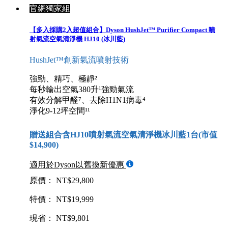
官網獨家組
【多入採購2入超值組合】Dyson HushJet™ Purifier Compact 噴
射氣流空氣清淨機 HJ10 (冰川藍)
HushJet™創新氣流噴射技術
強勁、精巧、極靜²
每秒輸出空氣380升¹強勁氣流
有效分解甲醛⁷、去除H1N1病毒⁴
淨化9-12坪空間¹¹
贈送組合含HJ10噴射氣流空氣清淨機冰川藍1台(市值
$14,900)
適用於Dyson以舊換新優惠
原價： NT$29,800
特價： NT$19,999
現省： NT$9,801