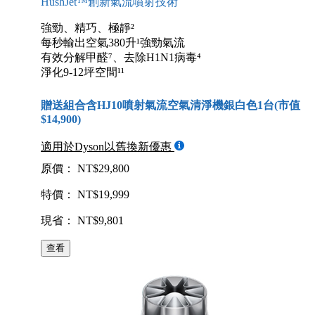
HushJet™創新氣流噴射技術
強勁、精巧、極靜²
每秒輸出空氣380升¹強勁氣流
有效分解甲醛⁷、去除H1N1病毒⁴
淨化9-12坪空間¹¹
贈送組合含HJ10噴射氣流空氣清淨機銀白色1台(市值
$14,900)
適用於Dyson以舊換新優惠
原價： NT$29,800
特價： NT$19,999
現省： NT$9,801
查看