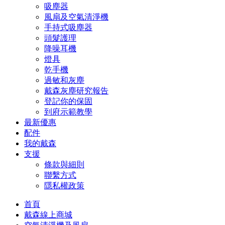
吸塵器
風扇及空氣清淨機
手持式吸塵器
頭髮護理
降噪耳機
燈具
乾手機
過敏和灰塵
戴森灰塵研究報告
登記你的保固
到府示範教學
最新優惠
配件
我的戴森
支援
條款與細則
聯繫方式
隱私權政策
首頁
戴森線上商城