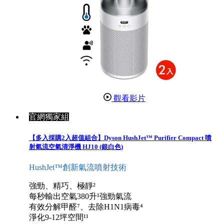
觀看影片
官網獨家組
【多入採購2入超值組合】Dyson HushJet™ Purifier Compact 噴
射氣流空氣清淨機 HJ10 (銀白色)
HushJet™創新氣流噴射技術
強勁、精巧、極靜²
每秒輸出空氣380升¹強勁氣流
有效分解甲醛⁷、去除H1N1病毒⁴
淨化9-12坪空間¹¹