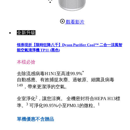
觀看影片
全新升級
領券現折【限時狂降八千】Dyson Purifier Cool™ 二合一涼風智
能空氣清淨機 TP11 (黑色)
本檔必搶
*
去除流感病毒H1N1至高達99.9%
自動感應、有效捕捉灰塵、過敏原、細菌及病毒
149
，帶來更潔淨的空氣。
2
全室淨化
，讓您涼爽。 全機密封符合HEPA H13標
3
1
準。
可淨化99.95%小至PM0.1的微粒。
單機優惠不含贈品