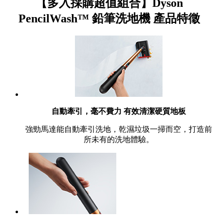
【多入採購超值組合】Dyson
PencilWash™ 鉛筆洗地機 產品特徵
自動牽引，毫不費力 有效清潔硬質地板
強勁馬達能自動牽引洗地，乾濕垃圾一掃而空，打造前
所未有的洗地體驗。