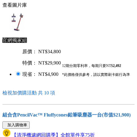
查看圖片庫
官網獨家組
原價： NT$34,800
特價： NT$29,900
12期分期零利率，每期只要NT$
2,492
現省： NT$4,900
*此價格僅供參考，請以實際刷卡銀行為準
檢視加價購活動 共 10 項
組合含PencilVac™ Fluffycones鉛筆吸塵器一台(市值$21,900)
加入購物車
【清淨機濾網回購季】全館單件享75折