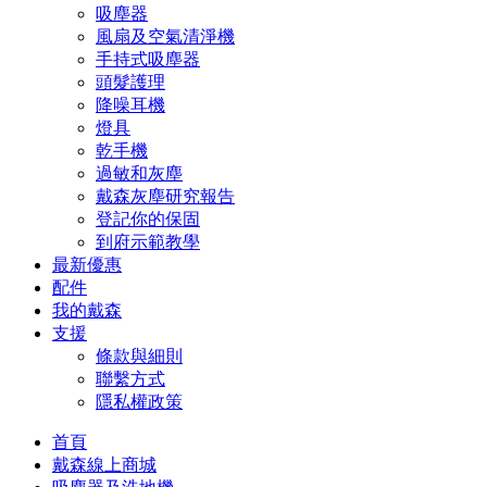
吸塵器
風扇及空氣清淨機
手持式吸塵器
頭髮護理
降噪耳機
燈具
乾手機
過敏和灰塵
戴森灰塵研究報告
登記你的保固
到府示範教學
最新優惠
配件
我的戴森
支援
條款與細則
聯繫方式
隱私權政策
首頁
戴森線上商城