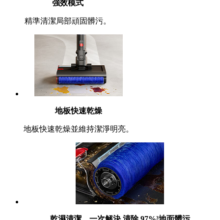
強效模式
精準清潔局部頑固髒污。
地板快速乾燥
地板快速乾燥並維持潔淨明亮。
乾濕清潔，一次解決 清除 97%³地面髒污