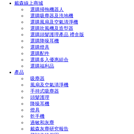
戴森線上商城
選購掃拖機器人
選購吸塵器及洗地機
選購風扇及空氣清淨機
選購吹風機及造型器
選購頭髮護理產品 禮盒版
選購降噪耳機
選購燈具
選購配件
選購多入優惠組合
選購福利品
產品
吸塵器
風扇及空氣清淨機
手持式吸塵器
頭髮護理
降噪耳機
燈具
乾手機
過敏和灰塵
戴森灰塵研究報告