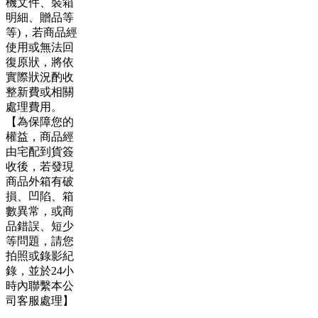
機文件、裝箱
明細、贈品等
等)，若商品經
使用或無法回
復原狀，將依
實際狀況酌收
整新費或相關
處理費用。
【為保障您的
權益，商品經
由宅配到貨簽
收後，若發現
商品外箱有破
損、凹陷、箱
數異常，或商
品錯誤、短少
等問題，請您
拍照或錄影紀
錄，並於24小
時內聯繫本公
司客服處理】