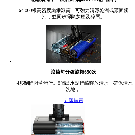
64,000根高密度纖維滾筒，可強力清潔乾濕或頑固髒
污，並同步掃除灰塵及碎屑。
滾筒每分鐘旋轉650次
同步刮除附著髒污。8個出水點持續釋放清水，確保清水
洗地 。
立即購買