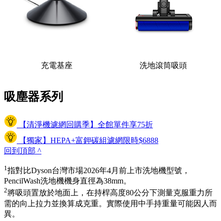
充電基座
洗地滾筒吸頭
吸塵器系列
【清淨機濾網回購季】全館單件享75折
【獨家】HEPA+富鉀碳組濾網限時$6888
回到頂部
^
1
指對比Dyson台灣市場2026年4月前上市洗地機型號，
PencilWash洗地機機身直徑為38mm。
2
將吸頭置放於地面上，在持桿高度80公分下測量克服重力所
需的向上拉力並換算成克重。實際使用中手持重量可能因人而
異。