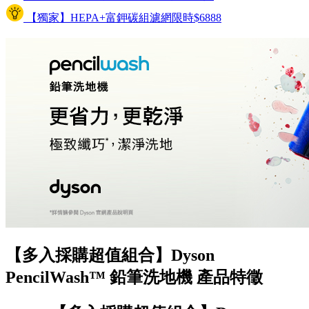
【獨家】HEPA+富鉀碳組濾網限時$6888
【多入採購超值組合】Dyson
PencilWash™ 鉛筆洗地機 產品特徵