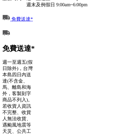
週末及例假日 9:00am~6:00pm
免費送達*
免費送達*
週一至週五(假
日除外)，台灣
本島四日內送
達(不含金、
馬、離島和海
外，客製刻字
商品不列入)。
若收貨人資訊
不完整、收貨
人無法收貨、
遇颱風地震等
天災、公共工