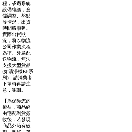
程，或遇系統
設備維護，倉
儲調整、盤點
等情況，出貨
時間將順延。
實際出貨狀
況，將以物流
公司作業流程
為準。外島配
送物流，無法
支援大型貨品
(如清淨機BP系
列)，請消費者
下單時再請注
意，謝謝。
【為保障您的
權益，商品經
由宅配到貨簽
收後，若發現
商品外箱有破
損、凹陷、箱