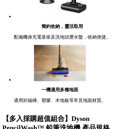
簡約收納，靈活取用
配備機身充電基座及洗地頭瀝水盤，收納便捷。
一機適用多種地面
適用於磁磚、塑膠、木地板等常見地面材質。
【多入採購超值組合】Dyson
PencilWash™ 鉛筆洗地機 產品規格