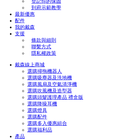
登記你的保固
到府示範教學
最新優惠
配件
我的戴森
支援
條款與細則
聯繫方式
隱私權政策
戴森線上商城
選購掃拖機器人
選購吸塵器及洗地機
選購風扇及空氣清淨機
選購吹風機及造型器
選購頭髮護理產品 禮盒版
選購降噪耳機
選購燈具
選購配件
選購多入優惠組合
選購福利品
產品