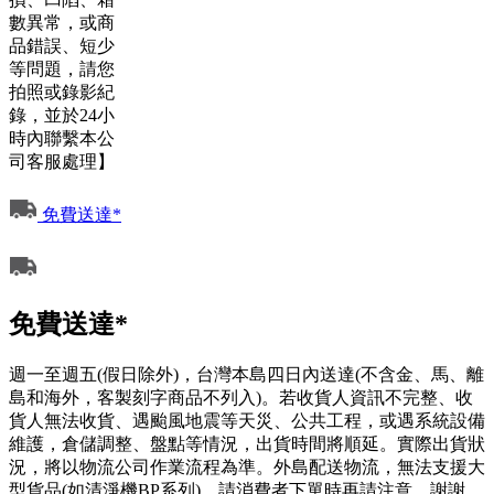
數異常，或商
品錯誤、短少
等問題，請您
拍照或錄影紀
錄，並於24小
時內聯繫本公
司客服處理】
免費送達*
免費送達*
週一至週五(假日除外)，台灣本島四日內送達(不含金、馬、離
島和海外，客製刻字商品不列入)。若收貨人資訊不完整、收
貨人無法收貨、遇颱風地震等天災、公共工程，或遇系統設備
維護，倉儲調整、盤點等情況，出貨時間將順延。實際出貨狀
況，將以物流公司作業流程為準。外島配送物流，無法支援大
型貨品(如清淨機BP系列)，請消費者下單時再請注意，謝謝。