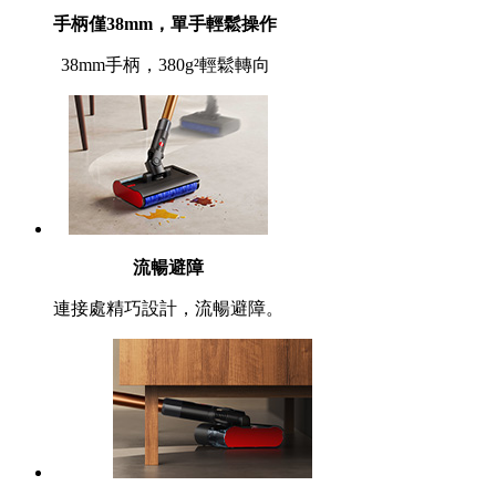
手柄僅38mm，單手輕鬆操作
38mm手柄，380g²輕鬆轉向
流暢避障
連接處精巧設計，流暢避障。