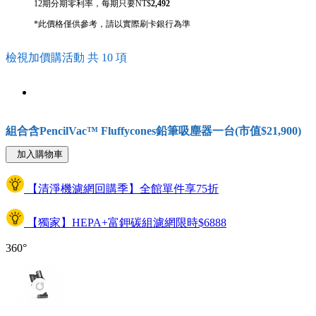
12期分期零利率，每期只要NT$
2,492
*此價格僅供參考，請以實際刷卡銀行為準
檢視加價購活動 共 10 項
組合含PencilVac™ Fluffycones鉛筆吸塵器一台(市值$21,900)
加入購物車
【清淨機濾網回購季】全館單件享75折
【獨家】HEPA+富鉀碳組濾網限時$6888
360°