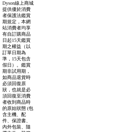
Dyson線上商城
提供優於消費
者保護法鑑賞
期規定，本網
站消費者均享
有自訂購商品
日起15天鑑賞
期之權益（以
訂單日期為
準，15天包含
假日）。鑑賞
期非試用期，
如商品退貨時
必須回復原
狀，也就是必
須回復至消費
者收到商品時
的原始狀態 (包
含主機、配
件、保證書、
內外包裝、隨