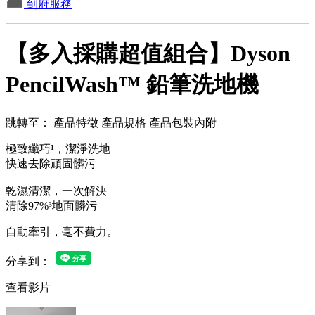
到府服務
【多入採購超值組合】Dyson
PencilWash™ 鉛筆洗地機
跳轉至：
產品特徵
產品規格
產品包裝內附
極致纖巧¹，潔淨洗地
快速去除頑固髒污
乾濕清潔，一次解決
清除97%³地面髒污
自動牽引，毫不費力。
分享到：
查看影片