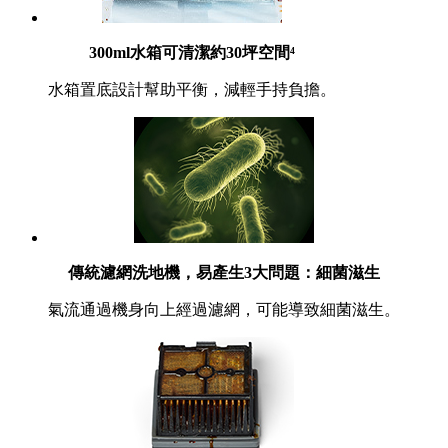
300ml水箱可清潔約30坪空間⁴
水箱置底設計幫助平衡，減輕手持負擔。
傳統濾網洗地機，易產生3大問題：細菌滋生
氣流通過機身向上經過濾網，可能導致細菌滋生。