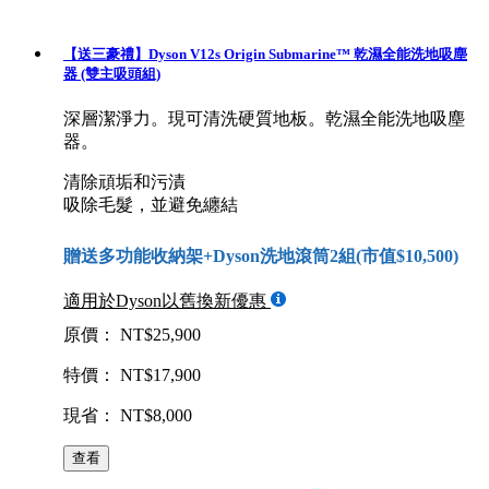
【送三豪禮】Dyson V12s Origin Submarine™ 乾濕全能洗地吸塵
器 (雙主吸頭組)
深層潔淨力。現可清洗硬質地板。乾濕全能洗地吸塵
器。
清除頑垢和污漬
吸除毛髮，並避免纏結
贈送多功能收納架+Dyson洗地滾筒2組(市值$10,500)
適用於Dyson以舊換新優惠
原價： NT$25,900
特價： NT$17,900
現省： NT$8,000
查看