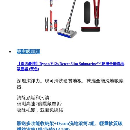
雙主吸頭組
【送四豪禮】Dyson V12s Detect Slim Submarine™ 乾濕全能洗地
吸塵器 (黃色)
深層潔淨力。現可清洗硬質地板。乾濕全能洗地吸塵
器。
清除頑垢和污漬
偵測高達2倍隱藏塵垢
1
吸除毛髮，並避免纏結
贈送多功能收納架+Dyson洗地滾筒2組、輕量軟質碳
纖維滾筒1組(市值$13,500)