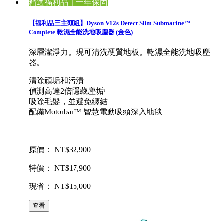
精選福利品｜一年保固
【福利品三主頭組】Dyson V12s Detect Slim Submarine™
Complete 乾濕全能洗地吸塵器 (金色)
深層潔淨力。現可清洗硬質地板。乾濕全能洗地吸塵
器。
清除頑垢和污漬
偵測高達2倍隱藏塵垢
1
吸除毛髮，並避免纏結
配備Motorbar™ 智慧電動吸頭深入地毯
原價： NT$32,900
特價： NT$17,900
現省： NT$15,000
查看