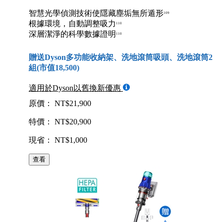
智慧光學偵測技術使隱藏塵垢無所遁形
109
根據環境，自動調整吸力
110
深層潔淨的科學數據證明
110
贈送Dyson多功能收納架、洗地滾筒吸頭、洗地滾筒2
組(市值18,500)
適用於Dyson以舊換新優惠
原價： NT$21,900
特價： NT$20,900
現省： NT$1,000
查看