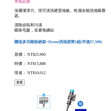
本檔必搶
深層潔淨力。現可清洗硬質地板。乾濕全能洗地吸塵
器。
清除頑垢和污漬
吸除毛髮，並避免纏結
贈送多功能收納架+Dyson洗地滾筒1組(市值$7,500)
原價： NT$25,900
特價： NT$15,888
現省： NT$10,012
查看