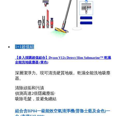
1+1超值組
【多入採購超值組合】Dyson V12s Detect Slim Submarine™ 乾濕
全能洗地吸塵器 (黃色)
深層潔淨力。現可清洗硬質地板。乾濕全能洗地吸塵
器。
清除頑垢和污漬
偵測高達2倍隱藏塵垢
1
吸除毛髮，並避免纏結
組合含BP04一級能效空氣清淨機(普魯士藍及金色)一