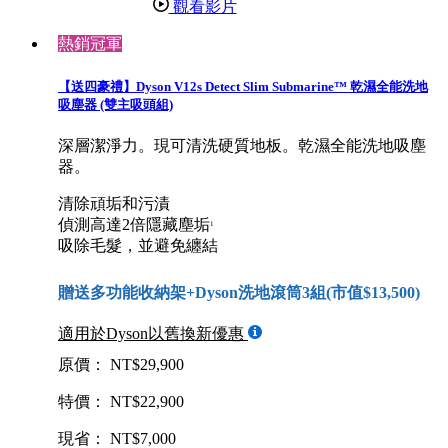
觀看影片
熱銷冠軍
【送四豪禮】Dyson V12s Detect Slim Submarine™ 乾濕全能洗地
吸塵器 (雙主吸頭組)
深層潔淨力。現可清洗硬質地板。乾濕全能洗地吸塵
器。
清除頑垢和污漬
偵測高達2倍隱藏塵垢
1
吸除毛髮，並避免纏結
贈送多功能收納架+Dyson洗地滾筒3組(市值$13,500)
適用於Dyson以舊換新優惠
原價： NT$29,900
特價： NT$22,900
現省： NT$7,000