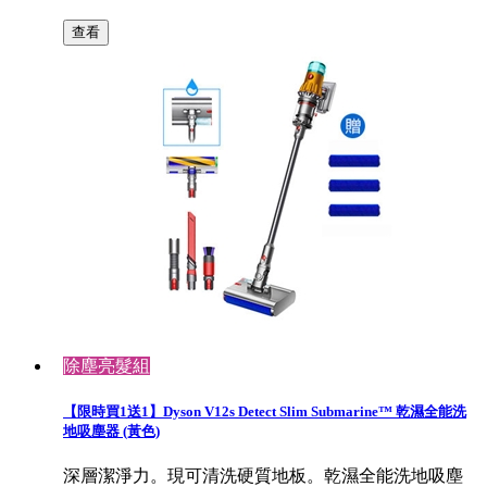
查看
除塵亮髮組
【限時買1送1】Dyson V12s Detect Slim Submarine™ 乾濕全能洗
地吸塵器 (黃色)
深層潔淨力。現可清洗硬質地板。乾濕全能洗地吸塵