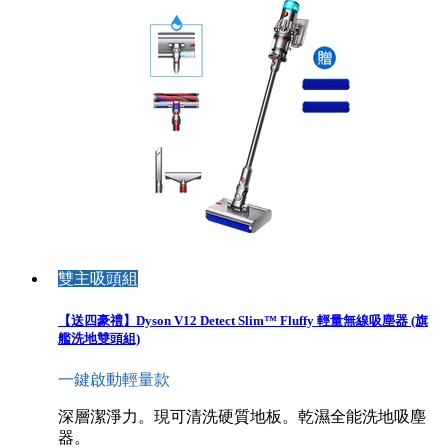
雙主吸頭組
【送四豪禮】Dyson V12 Detect Slim™ Fluffy 輕量無線吸塵器 (旗
艦洗地雙頭組)
一鍵啟動輕量款
深層潔淨力。現可清洗硬質地板。乾濕全能洗地吸塵
器。