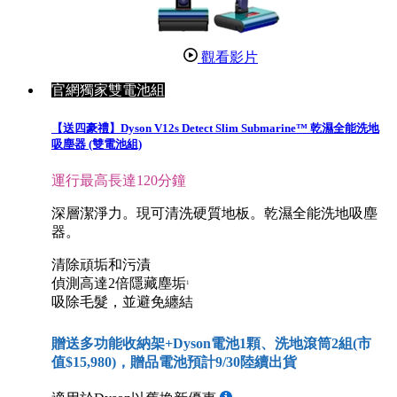
觀看影片
官網獨家雙電池組
【送四豪禮】Dyson V12s Detect Slim Submarine™ 乾濕全能洗地
吸塵器 (雙電池組)
運行最高長達120分鐘
深層潔淨力。現可清洗硬質地板。乾濕全能洗地吸塵
器。
清除頑垢和污漬
偵測高達2倍隱藏塵垢
1
吸除毛髮，並避免纏結
贈送多功能收納架+Dyson電池1顆、洗地滾筒2組(市
值$15,980)，贈品電池預計9/30陸續出貨