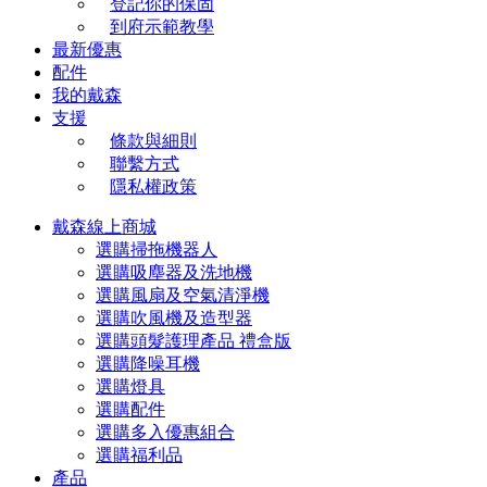
登記你的保固
到府示範教學
最新優惠
配件
我的戴森
支援
條款與細則
聯繫方式
隱私權政策
戴森線上商城
選購掃拖機器人
選購吸塵器及洗地機
選購風扇及空氣清淨機
選購吹風機及造型器
選購頭髮護理產品 禮盒版
選購降噪耳機
選購燈具
選購配件
選購多入優惠組合
選購福利品
產品