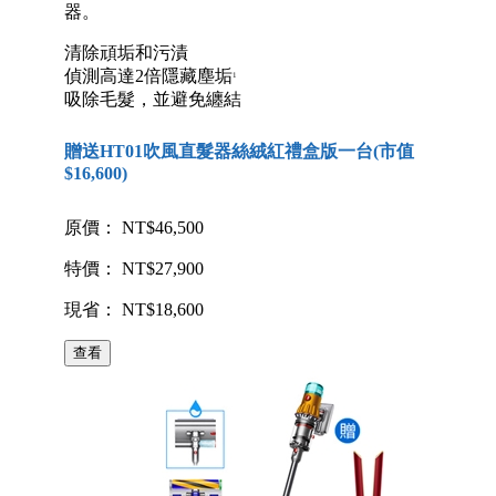
器。
清除頑垢和污漬
偵測高達2倍隱藏塵垢
1
吸除毛髮，並避免纏結
贈送HT01吹風直髮器絲絨紅禮盒版一台(市值
$16,600)
原價： NT$46,500
特價： NT$27,900
現省： NT$18,600
查看