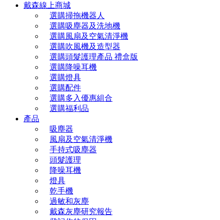
戴森線上商城
選購掃拖機器人
選購吸塵器及洗地機
選購風扇及空氣清淨機
選購吹風機及造型器
選購頭髮護理產品 禮盒版
選購降噪耳機
選購燈具
選購配件
選購多入優惠組合
選購福利品
產品
吸塵器
風扇及空氣清淨機
手持式吸塵器
頭髮護理
降噪耳機
燈具
乾手機
過敏和灰塵
戴森灰塵研究報告