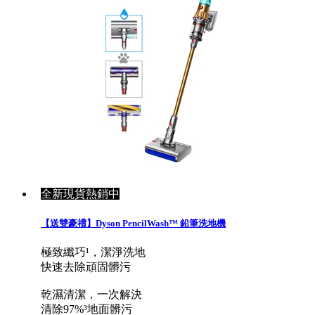
全新現貨熱銷中
【送雙豪禮】Dyson PencilWash™ 鉛筆洗地機
極致纖巧¹，潔淨洗地
快速去除頑固髒污
乾濕清潔，一次解決
清除97%³地面髒污