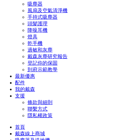
吸塵器
風扇及空氣清淨機
手持式吸塵器
頭髮護理
降噪耳機
燈具
乾手機
過敏和灰塵
戴森灰塵研究報告
登記你的保固
到府示範教學
最新優惠
配件
我的戴森
支援
條款與細則
聯繫方式
隱私權政策
首頁
戴森線上商城