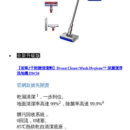
全新升級版
【首降2千附贈清潔劑】Dyson Clean+Wash Hygiene™ 深層潔淨
洗地機 DW50
官網款搶先開賣
1
乾濕清潔
，一步到位。
2
4
地面清潔率高達 99%
，除菌率高達 99.9%
髒污回收系統，
0回流，0堵塞。
85℃熱烘乾自清潔底座，