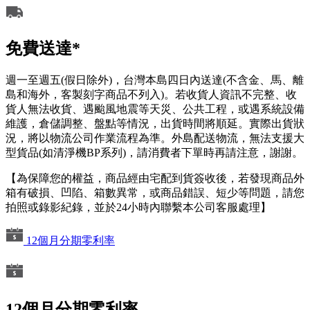
免費送達*
週一至週五(假日除外)，台灣本島四日內送達(不含金、馬、離
島和海外，客製刻字商品不列入)。若收貨人資訊不完整、收
貨人無法收貨、遇颱風地震等天災、公共工程，或遇系統設備
維護，倉儲調整、盤點等情況，出貨時間將順延。實際出貨狀
況，將以物流公司作業流程為準。外島配送物流，無法支援大
型貨品(如清淨機BP系列)，請消費者下單時再請注意，謝謝。
【為保障您的權益，商品經由宅配到貨簽收後，若發現商品外
箱有破損、凹陷、箱數異常，或商品錯誤、短少等問題，請您
拍照或錄影紀錄，並於24小時內聯繫本公司客服處理】
12個月分期零利率
12個月分期零利率