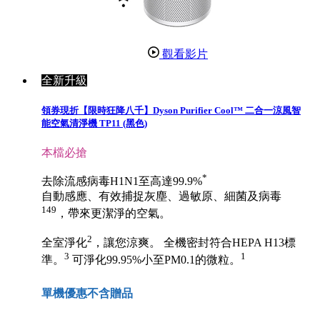
觀看影片
全新升級
領券現折【限時狂降八千】Dyson Purifier Cool™ 二合一涼風智
能空氣清淨機 TP11 (黑色)
本檔必搶
*
去除流感病毒H1N1至高達99.9%
自動感應、有效捕捉灰塵、過敏原、細菌及病毒
149
，帶來更潔淨的空氣。
2
全室淨化
，讓您涼爽。 全機密封符合HEPA H13標
3
1
準。
可淨化99.95%小至PM0.1的微粒。
單機優惠不含贈品