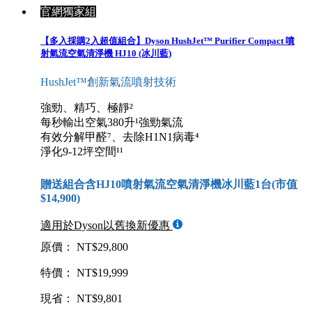
官網獨家組
【多入採購2入超值組合】Dyson HushJet™ Purifier Compact 噴
射氣流空氣清淨機 HJ10 (冰川藍)
HushJet™創新氣流噴射技術
強勁、精巧、極靜²
每秒輸出空氣380升¹強勁氣流
有效分解甲醛⁷、去除H1N1病毒⁴
淨化9-12坪空間¹¹
贈送組合含HJ10噴射氣流空氣清淨機冰川藍1台(市值
$14,900)
適用於Dyson以舊換新優惠
原價： NT$29,800
特價： NT$19,999
現省： NT$9,801