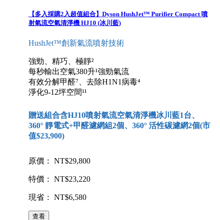
【多入採購2入超值組合】Dyson HushJet™ Purifier Compact 噴
射氣流空氣清淨機 HJ10 (冰川藍)
HushJet™創新氣流噴射技術
強勁、精巧、極靜²
每秒輸出空氣380升¹強勁氣流
有效分解甲醛⁷、去除H1N1病毒⁴
淨化9-12坪空間¹¹
贈送組合含HJ10噴射氣流空氣清淨機冰川藍1台、
360° 靜電式+甲醛濾網組2個、360° 活性碳濾網2個(市
值$23,900)
原價： NT$29,800
特價： NT$23,220
現省： NT$6,580
查看