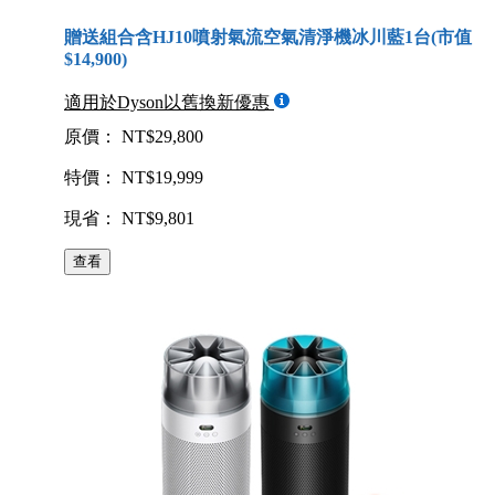
贈送組合含HJ10噴射氣流空氣清淨機冰川藍1台(市值
$14,900)
適用於Dyson以舊換新優惠
原價： NT$29,800
特價： NT$19,999
現省： NT$9,801
查看