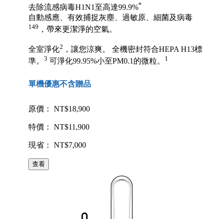
*
去除流感病毒H1N1至高達99.9%
自動感應、有效捕捉灰塵、過敏原、細菌及病毒
149
，帶來更潔淨的空氣。
2
全室淨化
，讓您涼爽。 全機密封符合HEPA H13標
3
1
準。
可淨化99.95%小至PM0.1的微粒。
單機優惠不含贈品
原價： NT$18,900
特價： NT$11,900
現省： NT$7,000
查看