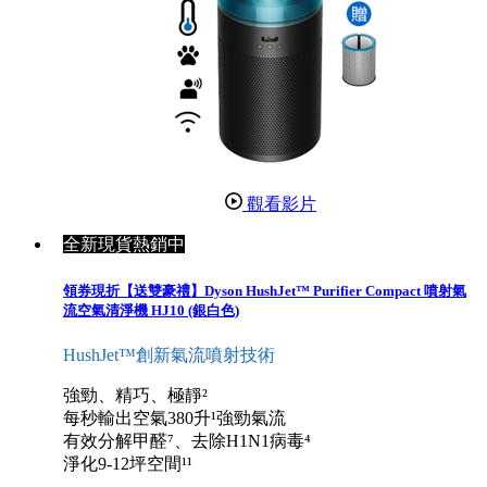
觀看影片
全新現貨熱銷中
領券現折【送雙豪禮】Dyson HushJet™ Purifier Compact 噴射氣
流空氣清淨機 HJ10 (銀白色)
HushJet™創新氣流噴射技術
強勁、精巧、極靜²
每秒輸出空氣380升¹強勁氣流
有效分解甲醛⁷、去除H1N1病毒⁴
淨化9-12坪空間¹¹