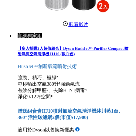
觀看影片
官網獨家組
【多入採購2入超值組合】Dyson HushJet™ Purifier Compact 噴
射氣流空氣清淨機 HJ10 (銀白色)
HushJet™創新氣流噴射技術
強勁、精巧、極靜²
每秒輸出空氣380升¹強勁氣流
有效分解甲醛⁷、去除H1N1病毒⁴
淨化9-12坪空間¹¹
贈送組合含HJ10噴射氣流空氣清淨機冰川藍1台、
360° 活性碳濾網2個(市值$17,900)
適用於Dyson以舊換新優惠