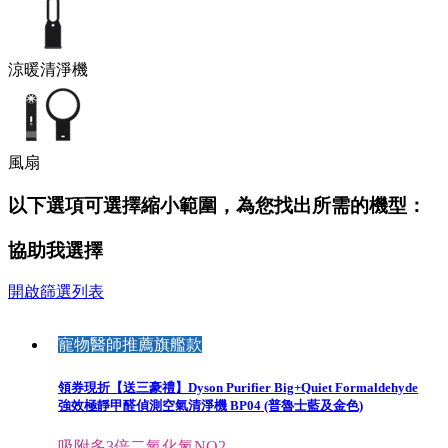
涼暖清淨機
風扇
以下選項可選擇縮小範圍，為您找出所需的機型：
協助我選擇
開啟篩選列表
寵物醫師推薦旗艦款
領券現折【送三豪禮】Dyson Purifier Big+Quiet Formaldehyde
強效極靜甲醛偵測空氣清淨機 BP04 (普魯士藍及金色)
吸附多3倍二氧化氮NO2