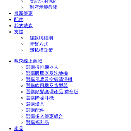
登記你的保固
到府示範教學
最新優惠
配件
我的戴森
支援
條款與細則
聯繫方式
隱私權政策
戴森線上商城
選購掃拖機器人
選購吸塵器及洗地機
選購風扇及空氣清淨機
選購吹風機及造型器
選購頭髮護理產品 禮盒版
選購降噪耳機
選購燈具
選購配件
選購多入優惠組合
選購福利品
產品