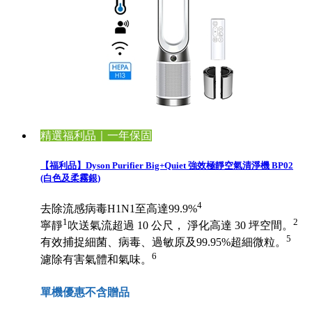
精選福利品｜一年保固
【福利品】Dyson Purifier Big+Quiet 強效極靜空氣清淨機 BP02
(白色及柔霧銀)
4
去除流感病毒H1N1至高達99.9%
1
2
寧靜
吹送氣流超過 10 公尺， 淨化高達 30 坪空間。
5
有效捕捉細菌、病毒、過敏原及99.95%超細微粒。
6
濾除有害氣體和氣味。
單機優惠不含贈品