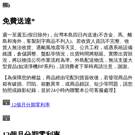
免費送達*
週一至週五(假日除外)，台灣本島四日內送達(不含金、馬、離
島和海外，客製刻字商品不列入)。若收貨人資訊不完整、收
貨人無法收貨、遇颱風地震等天災、公共工程，或遇系統設備
維護，倉儲調整、盤點等情況，出貨時間將順延。實際出貨狀
況，將以物流公司作業流程為準。外島配送物流，無法支援大
型貨品(如清淨機BP系列)，請消費者下單時再請注意，謝謝。
【為保障您的權益，商品經由宅配到貨簽收後，若發現商品外
箱有破損、凹陷、箱數異常，或商品錯誤、短少等問題，請您
拍照或錄影紀錄，並於24小時內聯繫本公司客服處理】
12個月分期零利率
12個月分期零利率