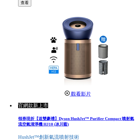
查看
觀看影片
官網款新上市
領券現折【送雙豪禮】Dyson HushJet™ Purifier Compact 噴射氣
流空氣清淨機 HJ10 (冰川藍)
HushJet™創新氣流噴射技術