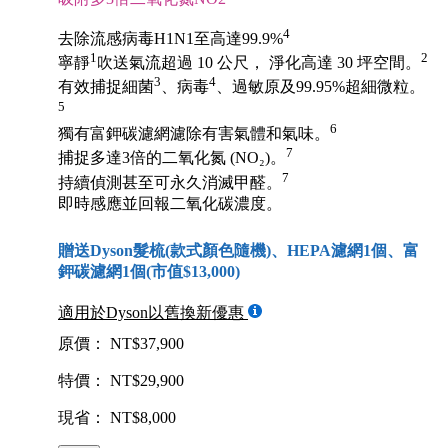
4
去除流感病毒H1N1至高達99.9%
1
2
寧靜
吹送氣流超過 10 公尺， 淨化高達 30 坪空間。
3
4
有效捕捉細菌
、病毒
、過敏原及99.95%超細微粒。
5
6
獨有富鉀碳濾網濾除有害氣體和氣味。
7
捕捉多達3倍的二氧化氮 (NO₂)。
7
持續偵測甚至可永久消滅甲醛。
即時感應並回報二氧化碳濃度。
贈送Dyson髮梳(款式顏色隨機)、HEPA濾網1個、富
鉀碳濾網1個(市值$13,000)
適用於Dyson以舊換新優惠
原價： NT$37,900
特價： NT$29,900
現省： NT$8,000