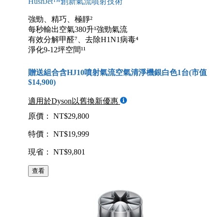
HushJet™創新氣流噴射技術
強勁、精巧、極靜²
每秒輸出空氣380升¹強勁氣流
有效分解甲醛⁷、去除H1N1病毒⁴
淨化9-12坪空間¹¹
贈送組合含HJ10噴射氣流空氣清淨機銀白色1台(市值
$14,900)
適用於Dyson以舊換新優惠
原價： NT$29,800
特價： NT$19,999
現省： NT$9,801
查看