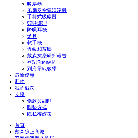
吸塵器
風扇及空氣清淨機
手持式吸塵器
頭髮護理
降噪耳機
燈具
乾手機
過敏和灰塵
戴森灰塵研究報告
登記你的保固
到府示範教學
最新優惠
配件
我的戴森
支援
條款與細則
聯繫方式
隱私權政策
首頁
戴森線上商城