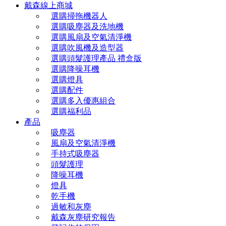
戴森線上商城
選購掃拖機器人
選購吸塵器及洗地機
選購風扇及空氣清淨機
選購吹風機及造型器
選購頭髮護理產品 禮盒版
選購降噪耳機
選購燈具
選購配件
選購多入優惠組合
選購福利品
產品
吸塵器
風扇及空氣清淨機
手持式吸塵器
頭髮護理
降噪耳機
燈具
乾手機
過敏和灰塵
戴森灰塵研究報告