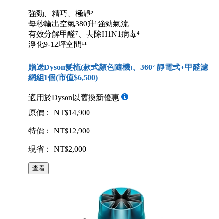
強勁、精巧、極靜²
每秒輸出空氣380升¹強勁氣流
有效分解甲醛⁷、去除H1N1病毒⁴
淨化9-12坪空間¹¹
贈送Dyson髮梳(款式顏色隨機)、360° 靜電式+甲醛濾
網組1個(市值$6,500)
適用於Dyson以舊換新優惠
原價： NT$14,900
特價： NT$12,900
現省： NT$2,000
查看