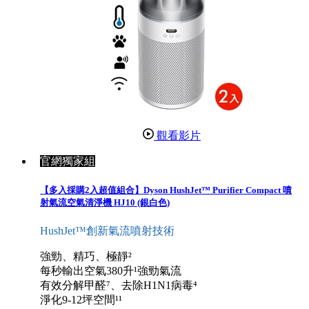
觀看影片
官網獨家組
【多入採購2入超值組合】Dyson HushJet™ Purifier Compact 噴
射氣流空氣清淨機 HJ10 (銀白色)
HushJet™創新氣流噴射技術
強勁、精巧、極靜²
每秒輸出空氣380升¹強勁氣流
有效分解甲醛⁷、去除H1N1病毒⁴
淨化9-12坪空間¹¹