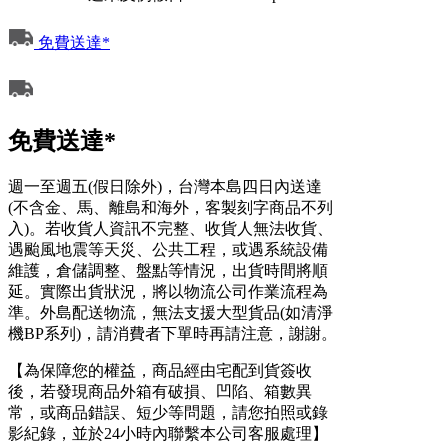
免費送達*
免費送達*
週一至週五(假日除外)，台灣本島四日內送達
(不含金、馬、離島和海外，客製刻字商品不列
入)。若收貨人資訊不完整、收貨人無法收貨、
遇颱風地震等天災、公共工程，或遇系統設備
維護，倉儲調整、盤點等情況，出貨時間將順
延。實際出貨狀況，將以物流公司作業流程為
準。外島配送物流，無法支援大型貨品(如清淨
機BP系列)，請消費者下單時再請注意，謝謝。
【為保障您的權益，商品經由宅配到貨簽收
後，若發現商品外箱有破損、凹陷、箱數異
常，或商品錯誤、短少等問題，請您拍照或錄
影紀錄，並於24小時內聯繫本公司客服處理】