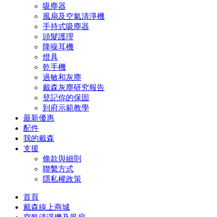
吸塵器
風扇及空氣清淨機
手持式吸塵器
頭髮護理
降噪耳機
燈具
乾手機
過敏和灰塵
戴森灰塵研究報告
登記你的保固
到府示範教學
最新優惠
配件
我的戴森
支援
條款與細則
聯繫方式
隱私權政策
首頁
戴森線上商城