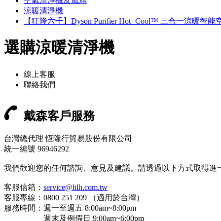
空氣清淨機及風扇
涼暖清淨機
【狂降六千】Dyson Purifier Hot+Cool™ 三合一涼暖智能
選購涼暖清淨機
線上客服
聯絡我們
戴森客戶服務
台灣總代理 恆隆行貿易股份有限公司
統一編號 96946292
我們歡迎您的任何諮詢、意見及建議。請透過以下方式取得進
客服信箱：
service@hlh.com.tw
客服專線：0800 251 209 （適用於台灣）
服務時間：週一至週五 8:00am~8:00pm
週末及例假日 9:00am~6:00pm