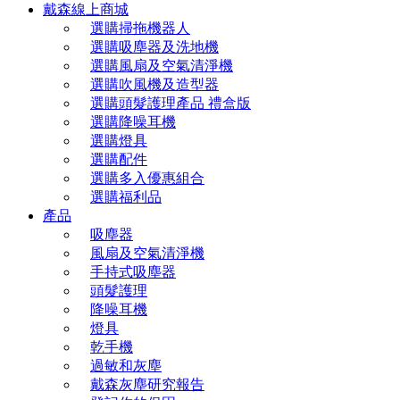
戴森線上商城
選購掃拖機器人
選購吸塵器及洗地機
選購風扇及空氣清淨機
選購吹風機及造型器
選購頭髮護理產品 禮盒版
選購降噪耳機
選購燈具
選購配件
選購多入優惠組合
選購福利品
產品
吸塵器
風扇及空氣清淨機
手持式吸塵器
頭髮護理
降噪耳機
燈具
乾手機
過敏和灰塵
戴森灰塵研究報告