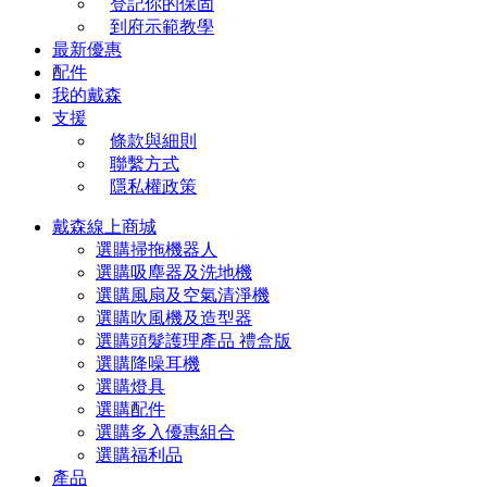
登記你的保固
到府示範教學
最新優惠
配件
我的戴森
支援
條款與細則
聯繫方式
隱私權政策
戴森線上商城
選購掃拖機器人
選購吸塵器及洗地機
選購風扇及空氣清淨機
選購吹風機及造型器
選購頭髮護理產品 禮盒版
選購降噪耳機
選購燈具
選購配件
選購多入優惠組合
選購福利品
產品