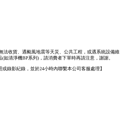
人無法收貨、遇颱風地震等天災、公共工程，或遇系統設備維
(如清淨機BP系列)，請消費者下單時再請注意，謝謝。
或錄影紀錄，並於24小時內聯繫本公司客服處理】