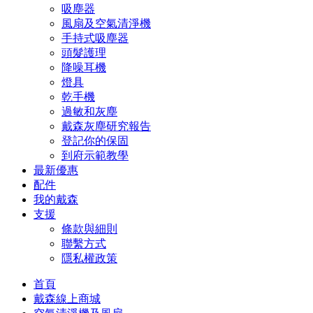
吸塵器
風扇及空氣清淨機
手持式吸塵器
頭髮護理
降噪耳機
燈具
乾手機
過敏和灰塵
戴森灰塵研究報告
登記你的保固
到府示範教學
最新優惠
配件
我的戴森
支援
條款與細則
聯繫方式
隱私權政策
首頁
戴森線上商城