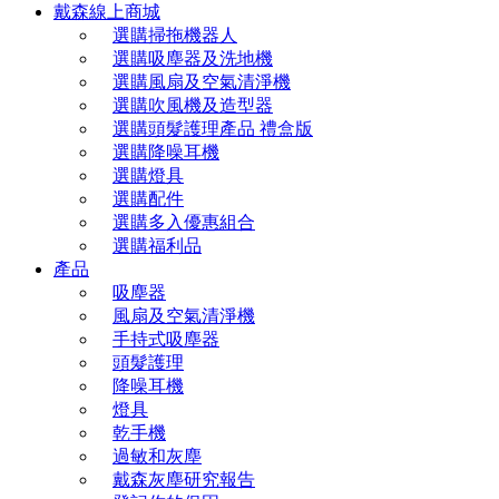
戴森線上商城
選購掃拖機器人
選購吸塵器及洗地機
選購風扇及空氣清淨機
選購吹風機及造型器
選購頭髮護理產品 禮盒版
選購降噪耳機
選購燈具
選購配件
選購多入優惠組合
選購福利品
產品
吸塵器
風扇及空氣清淨機
手持式吸塵器
頭髮護理
降噪耳機
燈具
乾手機
過敏和灰塵
戴森灰塵研究報告