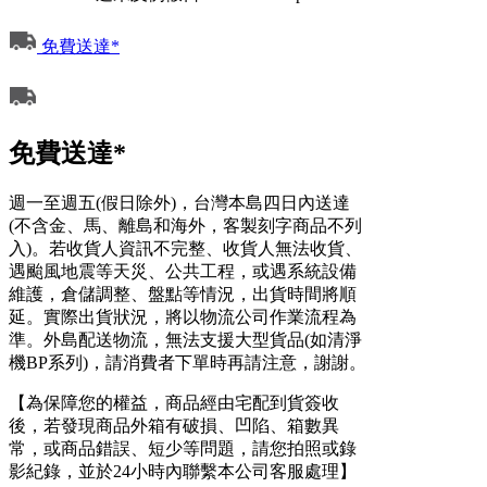
免費送達*
免費送達*
週一至週五(假日除外)，台灣本島四日內送達
(不含金、馬、離島和海外，客製刻字商品不列
入)。若收貨人資訊不完整、收貨人無法收貨、
遇颱風地震等天災、公共工程，或遇系統設備
維護，倉儲調整、盤點等情況，出貨時間將順
延。實際出貨狀況，將以物流公司作業流程為
準。外島配送物流，無法支援大型貨品(如清淨
機BP系列)，請消費者下單時再請注意，謝謝。
【為保障您的權益，商品經由宅配到貨簽收
後，若發現商品外箱有破損、凹陷、箱數異
常，或商品錯誤、短少等問題，請您拍照或錄
影紀錄，並於24小時內聯繫本公司客服處理】