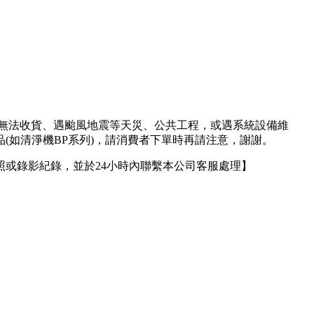
人無法收貨、遇颱風地震等天災、公共工程，或遇系統設備維
(如清淨機BP系列)，請消費者下單時再請注意，謝謝。
或錄影紀錄，並於24小時內聯繫本公司客服處理】