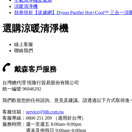
空氣清淨機及風扇
涼暖清淨機
領券現折【送濾網】Dyson Purifier Hot+Cool™ 三合一
選購涼暖清淨機
線上客服
聯絡我們
戴森客戶服務
台灣總代理 恆隆行貿易股份有限公司
統一編號 96946292
我們歡迎您的任何諮詢、意見及建議。請透過以下方式取得進
客服信箱：
service@hlh.com.tw
客服專線：0800 251 209 （適用於台灣）
服務時間：週一至週五 8:00am~8:00pm
週末及例假日 9:00am~6:00pm