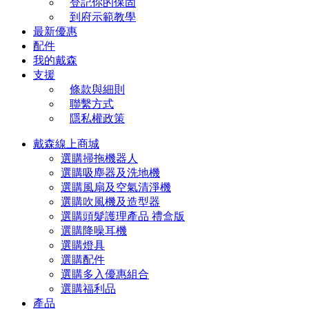
登記你的保固
到府示範教學
最新優惠
配件
我的戴森
支援
條款與細則
聯繫方式
隱私權政策
戴森線上商城
選購掃拖機器人
選購吸塵器及洗地機
選購風扇及空氣清淨機
選購吹風機及造型器
選購頭髮護理產品 禮盒版
選購降噪耳機
選購燈具
選購配件
選購多入優惠組合
選購福利品
產品