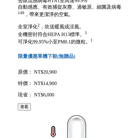
去除流感病毒H1N1至高達99.9%
自動感應、有效捕捉灰塵、過敏原、細菌及病毒
149
，帶來更潔淨的空氣。
2
全室淨化
，吹送暖風或涼風。
3
全機密封符合HEPA H13標準。
1
可淨化99.95%小至PM0.1的微粒。
限量優惠單機下殺(無贈品)
原價： NT$20,900
特價： NT$14,900
現省： NT$6,000
查看