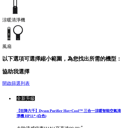
涼暖清淨機
風扇
以下選項可選擇縮小範圍，為您找出所需的機型：
協助我選擇
開啟篩選列表
全新升級
【狂降六千】Dyson Purifier Hot+Cool™ 三合一涼暖智能空氣清
淨機 HP11* (白色)
*