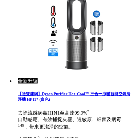
全新升級
【送雙濾網】Dyson Purifier Hot+Cool™ 三合一涼暖智能空氣清
淨機 HP11* (白色)
*
去除流感病毒H1N1至高達99.9%
自動感應、有效捕捉灰塵、過敏原、細菌及病毒
149
，帶來更潔淨的空氣。
2