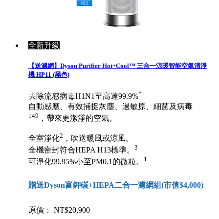
全新升級
【送濾網】Dyson Purifier Hot+Cool™ 三合一涼暖智能空氣清淨
機 HP11 (黑色)
*
去除流感病毒H1N1至高達99.9%
自動感應、有效捕捉灰塵、過敏原、細菌及病毒
149
，帶來更潔淨的空氣。
2
全室淨化
，吹送暖風或涼風。
3
全機密封符合HEPA H13標準。
1
可淨化99.95%小至PM0.1的微粒。
贈送Dyson富鉀碳+HEPA二合一濾網組(市值$4,000)
原價： NT$20,900