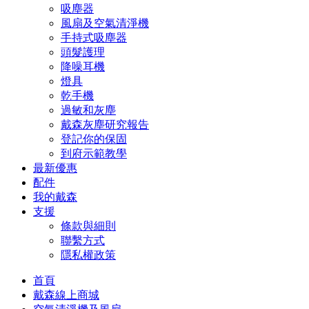
吸塵器
風扇及空氣清淨機
手持式吸塵器
頭髮護理
降噪耳機
燈具
乾手機
過敏和灰塵
戴森灰塵研究報告
登記你的保固
到府示範教學
最新優惠
配件
我的戴森
支援
條款與細則
聯繫方式
隱私權政策
首頁
戴森線上商城