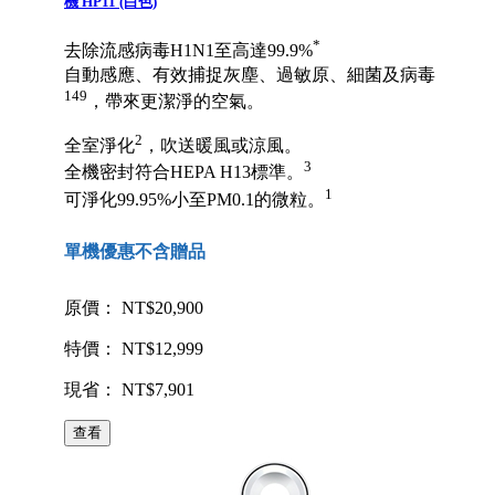
機 HP11 (白色)
*
去除流感病毒H1N1至高達99.9%
自動感應、有效捕捉灰塵、過敏原、細菌及病毒
149
，帶來更潔淨的空氣。
2
全室淨化
，吹送暖風或涼風。
3
全機密封符合HEPA H13標準。
1
可淨化99.95%小至PM0.1的微粒。
單機優惠不含贈品
原價： NT$20,900
特價： NT$12,999
現省： NT$7,901
查看