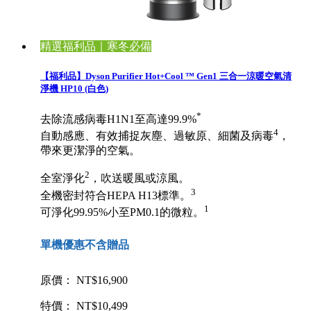
精選福利品｜寒冬必備
【福利品】Dyson Purifier Hot+Cool ™ Gen1 三合一涼暖空氣清
淨機 HP10 (白色)
*
去除流感病毒H1N1至高達99.9%
4
自動感應、有效捕捉灰塵、過敏原、細菌及病毒
，
帶來更潔淨的空氣。
2
全室淨化
，吹送暖風或涼風。
3
全機密封符合HEPA H13標準。
1
可淨化99.95%小至PM0.1的微粒。
單機優惠不含贈品
原價： NT$16,900
特價： NT$10,499