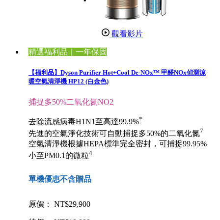
觀看影片
精選福利品｜一年保固
【福利品】Dyson Purifier Hot+Cool De-NOx™ 甲醛NOx偵測涼
暖空氣清淨機 HP12 (白金色)
捕捉多50%二氧化氮NO2
*
去除流感病毒H1N1至高達99.9%
7
先進的空氣淨化技術可自動捕捉多50%的二氧化氮
空氣清淨機根據HEPA標準完全密封，可捕捉99.95%
4
小至PM0.1的微粒
單機優惠不含贈品
原價： NT$29,900