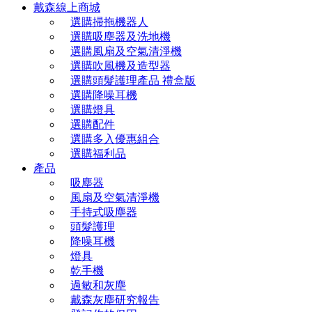
戴森線上商城
選購掃拖機器人
選購吸塵器及洗地機
選購風扇及空氣清淨機
選購吹風機及造型器
選購頭髮護理產品 禮盒版
選購降噪耳機
選購燈具
選購配件
選購多入優惠組合
選購福利品
產品
吸塵器
風扇及空氣清淨機
手持式吸塵器
頭髮護理
降噪耳機
燈具
乾手機
過敏和灰塵
戴森灰塵研究報告