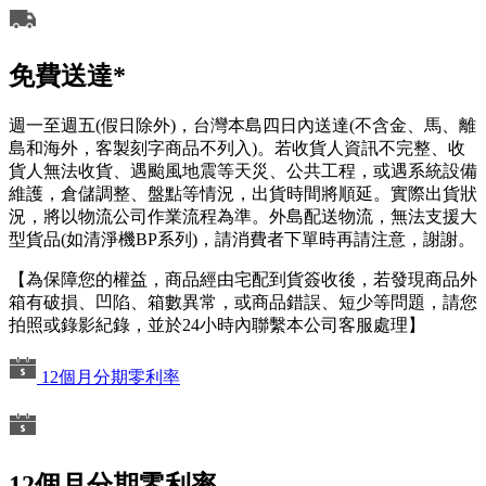
免費送達*
週一至週五(假日除外)，台灣本島四日內送達(不含金、馬、離
島和海外，客製刻字商品不列入)。若收貨人資訊不完整、收
貨人無法收貨、遇颱風地震等天災、公共工程，或遇系統設備
維護，倉儲調整、盤點等情況，出貨時間將順延。實際出貨狀
況，將以物流公司作業流程為準。外島配送物流，無法支援大
型貨品(如清淨機BP系列)，請消費者下單時再請注意，謝謝。
【為保障您的權益，商品經由宅配到貨簽收後，若發現商品外
箱有破損、凹陷、箱數異常，或商品錯誤、短少等問題，請您
拍照或錄影紀錄，並於24小時內聯繫本公司客服處理】
12個月分期零利率
12個月分期零利率