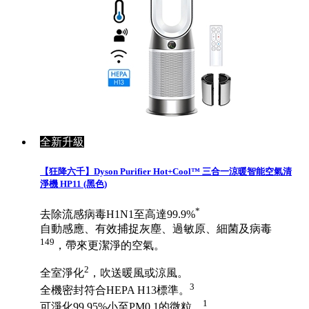
全新升級
【狂降六千】Dyson Purifier Hot+Cool™ 三合一涼暖智能空氣清
淨機 HP11 (黑色)
*
去除流感病毒H1N1至高達99.9%
自動感應、有效捕捉灰塵、過敏原、細菌及病毒
149
，帶來更潔淨的空氣。
2
全室淨化
，吹送暖風或涼風。
3
全機密封符合HEPA H13標準。
1
可淨化99.95%小至PM0.1的微粒。