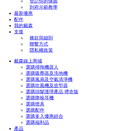
登記你的保固
到府示範教學
最新優惠
配件
我的戴森
支援
條款與細則
聯繫方式
隱私權政策
戴森線上商城
選購掃拖機器人
選購吸塵器及洗地機
選購風扇及空氣清淨機
選購吹風機及造型器
選購頭髮護理產品 禮盒版
選購降噪耳機
選購燈具
選購配件
選購多入優惠組合
選購福利品
產品