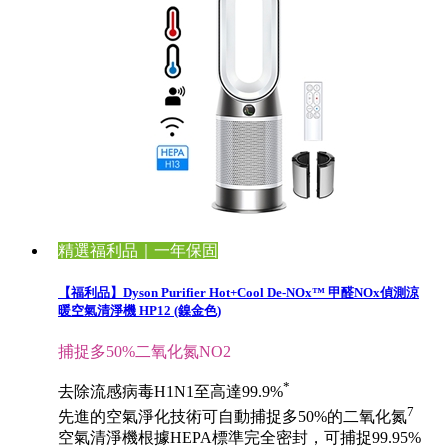
精選福利品｜一年保固
【福利品】Dyson Purifier Hot+Cool De-NOx™ 甲醛NOx偵測涼
暖空氣清淨機 HP12 (鎳金色)
捕捉多50%二氧化氮NO2
*
去除流感病毒H1N1至高達99.9%
7
先進的空氣淨化技術可自動捕捉多50%的二氧化氮
空氣清淨機根據HEPA標準完全密封，可捕捉99.95%