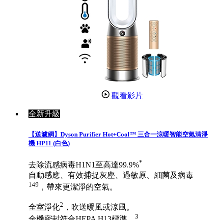
觀看影片
全新升級
【送濾網】Dyson Purifier Hot+Cool™ 三合一涼暖智能空氣清淨
機 HP11 (白色)
*
去除流感病毒H1N1至高達99.9%
自動感應、有效捕捉灰塵、過敏原、細菌及病毒
149
，帶來更潔淨的空氣。
2
全室淨化
，吹送暖風或涼風。
3
全機密封符合HEPA H13標準。