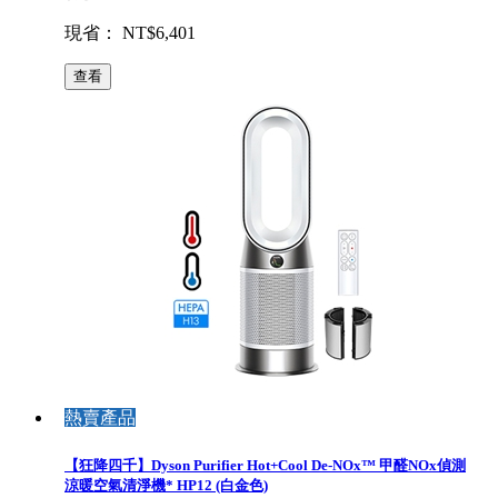
現省： NT$6,401
查看
熱賣產品
【狂降四千】Dyson Purifier Hot+Cool De-NOx™ 甲醛NOx偵測
涼暖空氣清淨機* HP12 (白金色)