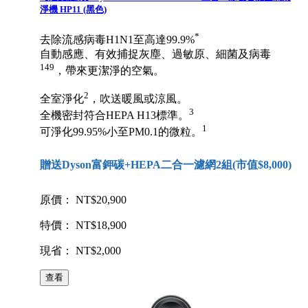
淨機 HP11 (黑色)
*
去除流感病毒H1N1至高達99.9%
自動感應、有效捕捉灰塵、過敏原、細菌及病毒
149
，帶來更潔淨的空氣。
2
全室淨化
，吹送暖風或涼風。
3
全機密封符合HEPA H13標準。
1
可淨化99.95%小至PM0.1的微粒。
贈送Dyson富鉀碳+HEPA二合一濾網2組(市值$8,000)
原價： NT$20,900
特價： NT$18,900
現省： NT$2,000
查看