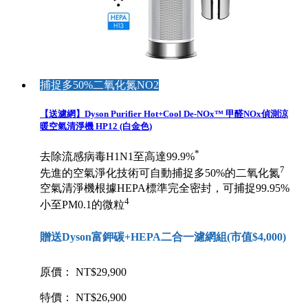
捕捉多50%二氧化氮NO2
【送濾網】Dyson Purifier Hot+Cool De-NOx™ 甲醛NOx偵測涼
暖空氣清淨機 HP12 (白金色)
*
去除流感病毒H1N1至高達99.9%
7
先進的空氣淨化技術可自動捕捉多50%的二氧化氮
空氣清淨機根據HEPA標準完全密封，可捕捉99.95%
4
小至PM0.1的微粒
贈送Dyson富鉀碳+HEPA二合一濾網組(市值$4,000)
原價： NT$29,900
特價： NT$26,900