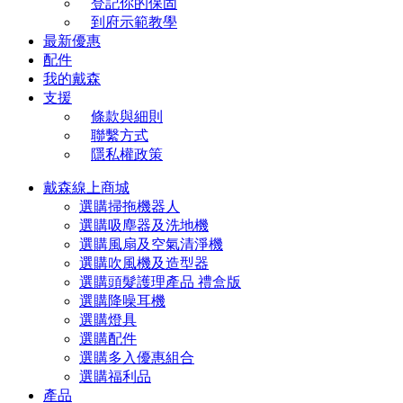
登記你的保固
到府示範教學
最新優惠
配件
我的戴森
支援
條款與細則
聯繫方式
隱私權政策
戴森線上商城
選購掃拖機器人
選購吸塵器及洗地機
選購風扇及空氣清淨機
選購吹風機及造型器
選購頭髮護理產品 禮盒版
選購降噪耳機
選購燈具
選購配件
選購多入優惠組合
選購福利品
產品