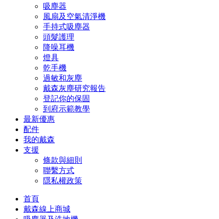
吸塵器
風扇及空氣清淨機
手持式吸塵器
頭髮護理
降噪耳機
燈具
乾手機
過敏和灰塵
戴森灰塵研究報告
登記你的保固
到府示範教學
最新優惠
配件
我的戴森
支援
條款與細則
聯繫方式
隱私權政策
首頁
戴森線上商城