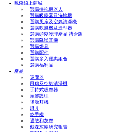
戴森線上商城
選購掃拖機器人
選購吸塵器及洗地機
選購風扇及空氣清淨機
選購吹風機及造型器
選購頭髮護理產品 禮盒版
選購降噪耳機
選購燈具
選購配件
選購多入優惠組合
選購福利品
產品
吸塵器
風扇及空氣清淨機
手持式吸塵器
頭髮護理
降噪耳機
燈具
乾手機
過敏和灰塵
戴森灰塵研究報告