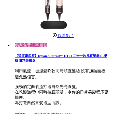
觀看影片
獨家免費刻字服務
【送原廠底座】Dyson Airstrait™ HT01 二合一吹風直髮器 山櫻
粉 附精美禮盒
利用氣流，從濕髮吹乾同時順直髮絲 沒有加熱面板
1
避免熱傷害。
強勁的定向氣流打造自然光亮直髮。
在乾髮過程中同時拉直頭髮，令你的日常美髮程序更
簡便。
為打造自然直髮造型而設。