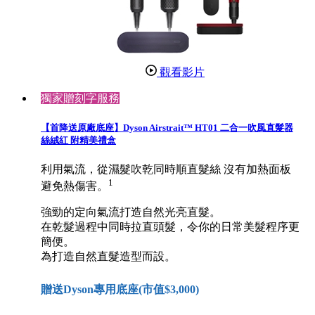
觀看影片
獨家贈刻字服務
【首降送原廠底座】Dyson Airstrait™ HT01 二合一吹風直髮器
絲絨紅 附精美禮盒
利用氣流，從濕髮吹乾同時順直髮絲 沒有加熱面板
1
避免熱傷害。
強勁的定向氣流打造自然光亮直髮。
在乾髮過程中同時拉直頭髮，令你的日常美髮程序更
簡便。
為打造自然直髮造型而設。
贈送Dyson專用底座(市值$3,000)