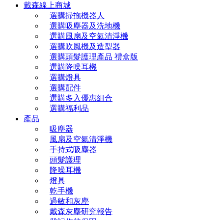
戴森線上商城
選購掃拖機器人
選購吸塵器及洗地機
選購風扇及空氣清淨機
選購吹風機及造型器
選購頭髮護理產品 禮盒版
選購降噪耳機
選購燈具
選購配件
選購多入優惠組合
選購福利品
產品
吸塵器
風扇及空氣清淨機
手持式吸塵器
頭髮護理
降噪耳機
燈具
乾手機
過敏和灰塵
戴森灰塵研究報告