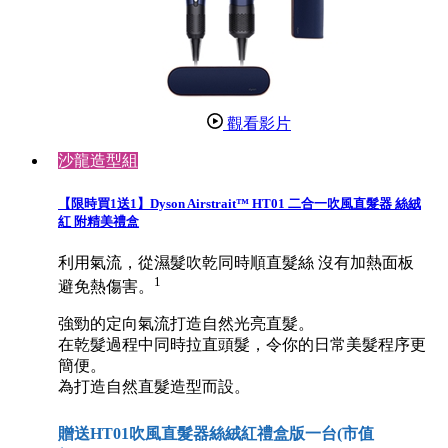
觀看影片
沙龍造型組
【限時買1送1】Dyson Airstrait™ HT01 二合一吹風直髮器 絲絨
紅 附精美禮盒
利用氣流，從濕髮吹乾同時順直髮絲 沒有加熱面板
1
避免熱傷害。
強勁的定向氣流打造自然光亮直髮。
在乾髮過程中同時拉直頭髮，令你的日常美髮程序更
簡便。
為打造自然直髮造型而設。
贈送HT01吹風直髮器絲絨紅禮盒版一台(市值