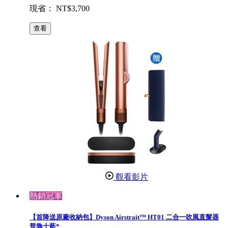
現省： NT$3,700
查看
觀看影片
熱銷冠軍
【首降送原廠收納包】Dyson Airstrait™ HT01 二合一吹風直髮器
普魯士藍*