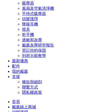
吸塵器
風扇及空氣清淨機
手持式吸塵器
頭髮護理
降噪耳機
燈具
乾手機
過敏和灰塵
戴森灰塵研究報告
登記你的保固
到府示範教學
最新優惠
配件
我的戴森
支援
條款與細則
聯繫方式
隱私權政策
首頁
戴森線上商城