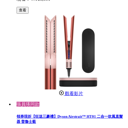
查看
觀看影片
張員瑛同款
領券現折【狂送三豪禮】Dyson Airstrait™ HT01 二合一吹風直髮
器 普魯士藍