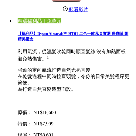
觀看影片
精選福利品｜免萬元
【福利品】Dyson Airstrait™ HT01 二合一吹風直髮器 珊瑚莓 附
精美禮盒
利用氣流，從濕髮吹乾同時順直髮絲 沒有加熱面板
1
避免熱傷害。
強勁的定向氣流打造自然光亮直髮。
在乾髮過程中同時拉直頭髮，令你的日常美髮程序更
簡便。
為打造自然直髮造型而設。
原價： NT$16,600
特價： NT$7,999
現省： NT$8,601