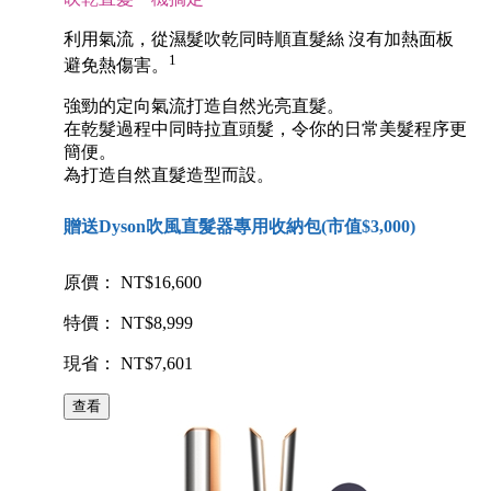
利用氣流，從濕髮吹乾同時順直髮絲 沒有加熱面板
1
避免熱傷害。
強勁的定向氣流打造自然光亮直髮。
在乾髮過程中同時拉直頭髮，令你的日常美髮程序更
簡便。
為打造自然直髮造型而設。
贈送Dyson吹風直髮器專用收納包(市值$3,000)
原價： NT$16,600
特價： NT$8,999
現省： NT$7,601
查看