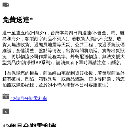
免費送達*
週一至週五(假日除外)，台灣本島四日內送達(不含金、馬、離
島和海外，客製刻字商品不列入)。若收貨人資訊不完整、收
貨人無法收貨、遇颱風地震等天災、公共工程，或遇系統設備
維護，倉儲調整、盤點等情況，出貨時間將順延。實際出貨狀
況，將以物流公司作業流程為準。外島配送物流，無法支援大
型貨品(如清淨機BP系列)，請消費者下單時再請注意，謝謝。
【為保障您的權益，商品經由宅配到貨簽收後，若發現商品外
箱有破損、凹陷、箱數異常，或商品錯誤、短少等問題，請您
拍照或錄影紀錄，並於24小時內聯繫本公司客服處理】
12個月分期零利率
12個月分期零利率