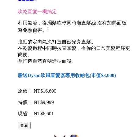
吹乾直髮一機搞定
利用氣流，從濕髮吹乾同時順直髮絲 沒有加熱面板
1
避免熱傷害。
強勁的定向氣流打造自然光亮直髮。
在乾髮過程中同時拉直頭髮，令你的日常美髮程序更
簡便。
為打造自然直髮造型而設。
贈送Dyson吹風直髮器專用收納包(市值$3,000)
原價： NT$16,600
特價： NT$9,999
現省： NT$6,601
查看