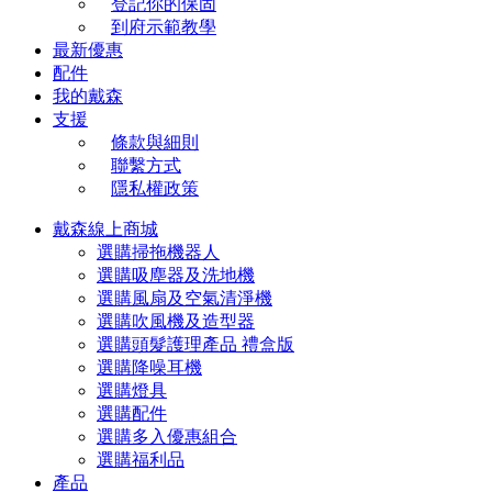
登記你的保固
到府示範教學
最新優惠
配件
我的戴森
支援
條款與細則
聯繫方式
隱私權政策
戴森線上商城
選購掃拖機器人
選購吸塵器及洗地機
選購風扇及空氣清淨機
選購吹風機及造型器
選購頭髮護理產品 禮盒版
選購降噪耳機
選購燈具
選購配件
選購多入優惠組合
選購福利品
產品