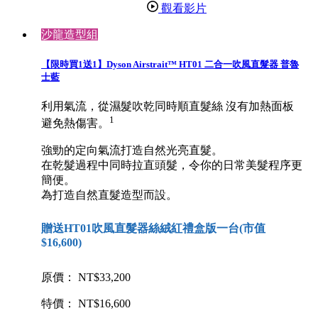
觀看影片
沙龍造型組
【限時買1送1】Dyson Airstrait™ HT01 二合一吹風直髮器 普魯
士藍
利用氣流，從濕髮吹乾同時順直髮絲 沒有加熱面板
1
避免熱傷害。
強勁的定向氣流打造自然光亮直髮。
在乾髮過程中同時拉直頭髮，令你的日常美髮程序更
簡便。
為打造自然直髮造型而設。
贈送HT01吹風直髮器絲絨紅禮盒版一台(市值
$16,600)
原價： NT$33,200
特價： NT$16,600