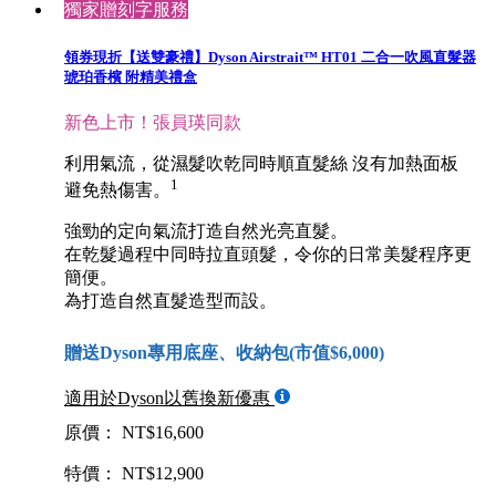
獨家贈刻字服務
領券現折【送雙豪禮】Dyson Airstrait™ HT01 二合一吹風直髮器
琥珀香檳 附精美禮盒
新色上市！張員瑛同款
利用氣流，從濕髮吹乾同時順直髮絲 沒有加熱面板
1
避免熱傷害。
強勁的定向氣流打造自然光亮直髮。
在乾髮過程中同時拉直頭髮，令你的日常美髮程序更
簡便。
為打造自然直髮造型而設。
贈送Dyson專用底座、收納包(市值$6,000)
適用於Dyson以舊換新優惠
原價： NT$16,600
特價： NT$12,900