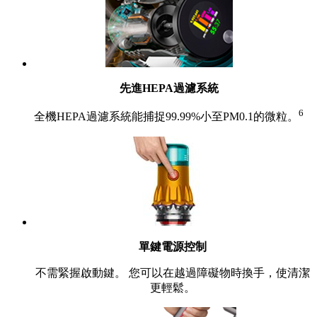
先進HEPA過濾系統
6
全機HEPA過濾系統能捕捉99.99%小至PM0.1的微粒。
單鍵電源控制
不需緊握啟動鍵。 您可以在越過障礙物時換手，使清潔
更輕鬆。