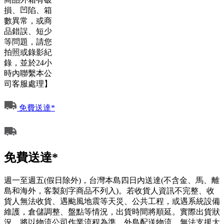
損、凹陷、箱
數異常，或商
品錯誤、短少
等問題，請您
拍照或錄影紀
錄，並於24小
時內聯繫本公
司客服處理】
免費送達*
免費送達*
週一至週五(假日除外)，台灣本島四日內送達(不含金、馬、離
島和海外，客製刻字商品不列入)。若收貨人資訊不完整、收
貨人無法收貨、遇颱風地震等天災、公共工程，或遇系統設備
維護，倉儲調整、盤點等情況，出貨時間將順延。實際出貨狀
況，將以物流公司作業流程為準。外島配送物流，無法支援大