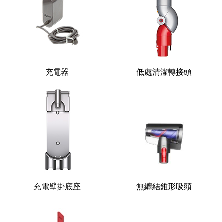
充電器
低處清潔轉接頭
充電壁掛底座
無纏結錐形吸頭