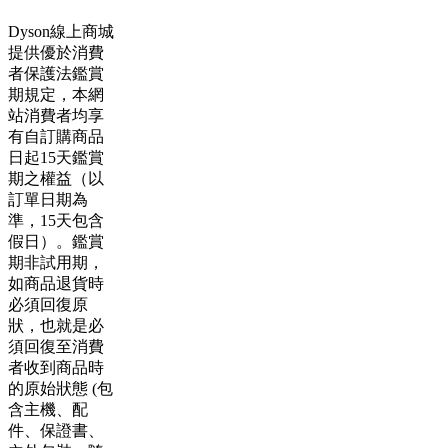
Dyson線上商城
提供優於消費
者保護法鑑賞
期規定，本網
站消費者均享
有自訂購商品
日起15天鑑賞
期之權益（以
訂單日期為
準，15天包含
假日）。鑑賞
期非試用期，
如商品退貨時
必須回復原
狀，也就是必
須回復至消費
者收到商品時
的原始狀態 (包
含主機、配
件、保證書、