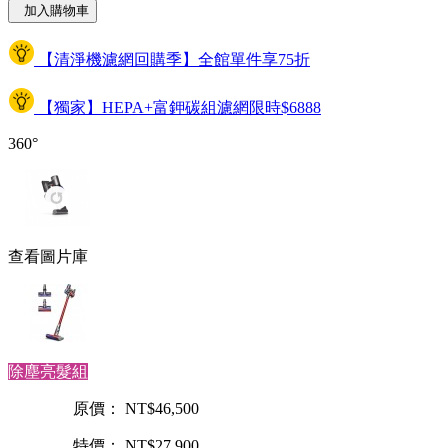
加入購物車
【清淨機濾網回購季】全館單件享75折
【獨家】HEPA+富鉀碳組濾網限時$6888
360°
查看圖片庫
除塵亮髮組
原價： NT$46,500
特價： NT$27,900