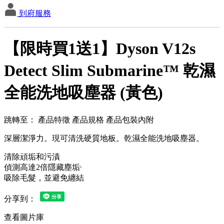
到府服務
【限時買1送1】Dyson V12s
Detect Slim Submarine™ 乾濕
全能洗地吸塵器 (黃色)
跳轉至：
產品特徵
產品規格
產品包裝內附
深層潔淨力。現可清洗硬質地板。乾濕全能洗地吸塵器。
清除頑垢和污漬
偵測高達2倍隱藏塵垢
1
吸除毛髮，並避免纏結
分享到：
查看圖片庫