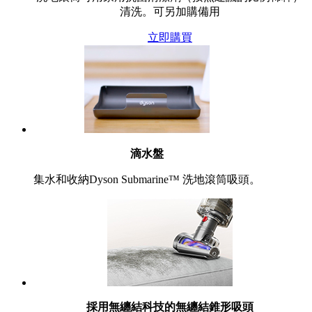
清洗。可另加購備用
立即購買
滴水盤
集水和收納Dyson Submarine™ 洗地滾筒吸頭。
採用無纏結科技的無纏結錐形吸頭