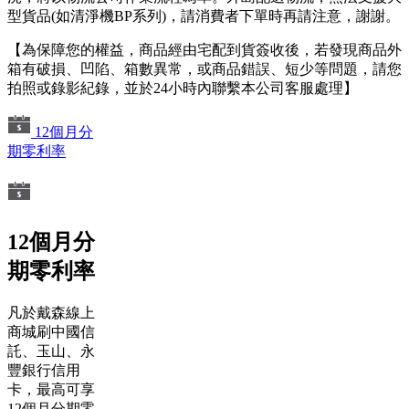
型貨品(如清淨機BP系列)，請消費者下單時再請注意，謝謝。
【為保障您的權益，商品經由宅配到貨簽收後，若發現商品外
箱有破損、凹陷、箱數異常，或商品錯誤、短少等問題，請您
拍照或錄影紀錄，並於24小時內聯繫本公司客服處理】
12個月分
期零利率
12個月分
期零利率
凡於戴森線上
商城刷中國信
託、玉山、永
豐銀行信用
卡，最高可享
12個月分期零