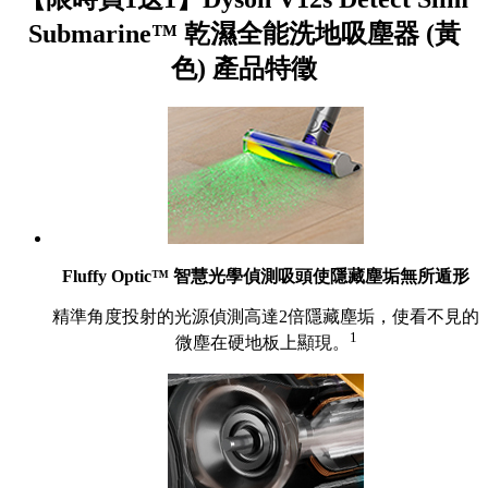
Submarine™ 乾濕全能洗地吸塵器 (黃
色) 產品特徵
Fluffy Optic™ 智慧光學偵測吸頭使隱藏塵垢無所遁形
精準角度投射的光源偵測高達2倍隱藏塵垢，使看不見的
1
微塵在硬地板上顯現。