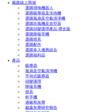
戴森線上商城
選購掃拖機器人
選購吸塵器及洗地機
選購風扇及空氣清淨機
選購吹風機及造型器
選購頭髮護理產品 禮盒版
選購降噪耳機
選購燈具
選購配件
選購多入優惠組合
選購福利品
產品
吸塵器
風扇及空氣清淨機
手持式吸塵器
頭髮護理
降噪耳機
燈具
乾手機
過敏和灰塵
戴森灰塵研究報告