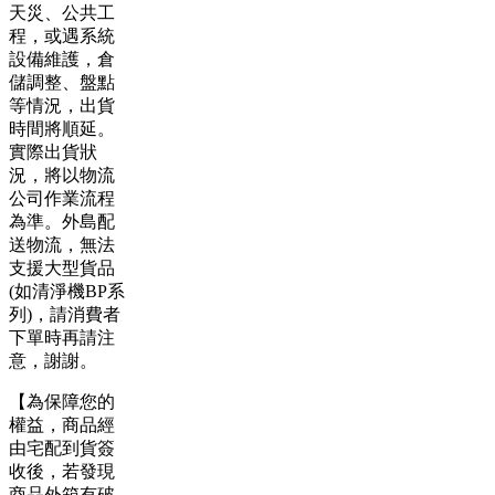
天災、公共工
程，或遇系統
設備維護，倉
儲調整、盤點
等情況，出貨
時間將順延。
實際出貨狀
況，將以物流
公司作業流程
為準。外島配
送物流，無法
支援大型貨品
(如清淨機BP系
列)，請消費者
下單時再請注
意，謝謝。
【為保障您的
權益，商品經
由宅配到貨簽
收後，若發現
商品外箱有破