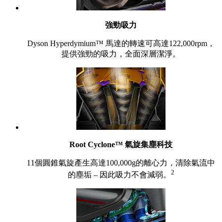
強勁吸力
Dyson Hyperdymium™ 馬達的轉速可高達122,000rpm，
提供強勁的吸力，全面深層潔淨。
Root Cyclone™ 氣旋集塵科技
11個圓錐氣旋產生高達100,000g的離心力，清除氣流中
2
的塵垢 – 因此吸力不會減弱。