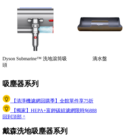
Dyson Submarine™ 洗地滾筒吸
滴水盤
頭
吸塵器系列
【清淨機濾網回購季】全館單件享75折
【獨家】HEPA+富鉀碳組濾網限時$6888
回到頂部
^
戴森洗地吸塵器系列