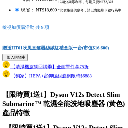
12期分期零利率，每期只要NT$
2,325
現省： NT$18,600
*此價格僅供參考，請以實際刷卡銀行為準
檢視加價購活動 共 9 項
贈送HT01吹風直髮器絲絨紅禮盒版一台(市值$16,600)
加入購物車
【清淨機濾網回購季】全館單件享75折
【獨家】HEPA+富鉀碳組濾網限時$6888
【限時買1送1】Dyson V12s Detect Slim
Submarine™ 乾濕全能洗地吸塵器 (黃色)
產品特徵
【限時買1送1】Dyson V12s Detect Slim