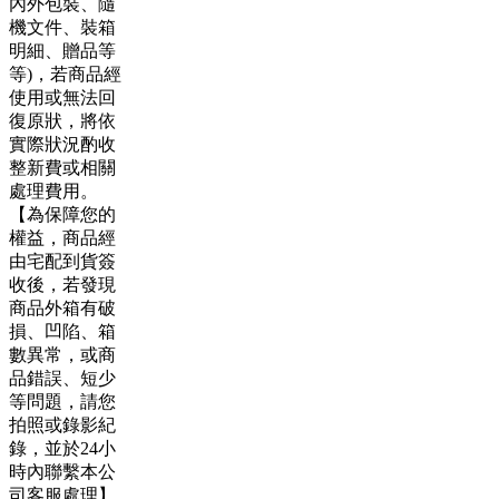
內外包裝、隨
機文件、裝箱
明細、贈品等
等)，若商品經
使用或無法回
復原狀，將依
實際狀況酌收
整新費或相關
處理費用。
【為保障您的
權益，商品經
由宅配到貨簽
收後，若發現
商品外箱有破
損、凹陷、箱
數異常，或商
品錯誤、短少
等問題，請您
拍照或錄影紀
錄，並於24小
時內聯繫本公
司客服處理】