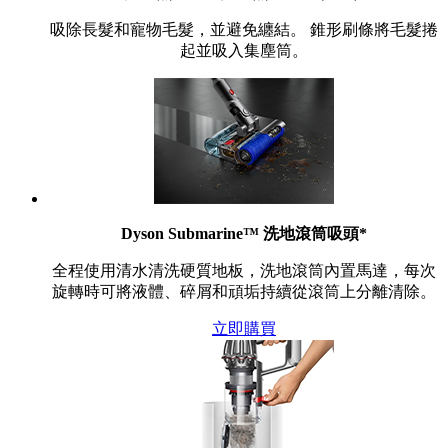
吸除長髮和寵物毛髮，並避免纏結。 錐形刷條將毛髮捲
起並吸入集塵筒。
Dyson Submarine™ 洗地滾筒吸頭*
全程使用清水清洗硬質地板，洗地滾筒內置馬達，每次
旋轉時可將液體、碎屑和頑垢持續從滾筒上分離清除。
立即購買