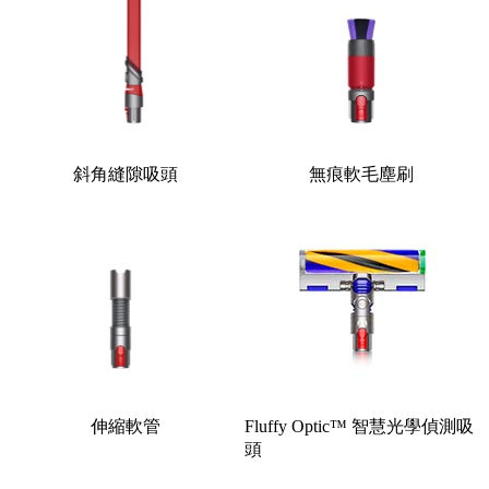
斜角縫隙吸頭
無痕軟毛塵刷
伸縮軟管
Fluffy Optic™ 智慧光學偵測吸
頭