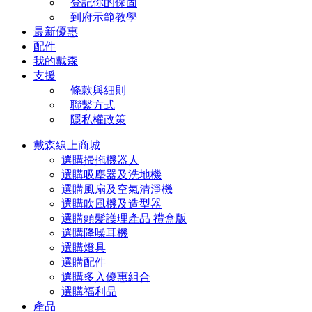
登記你的保固
到府示範教學
最新優惠
配件
我的戴森
支援
條款與細則
聯繫方式
隱私權政策
戴森線上商城
選購掃拖機器人
選購吸塵器及洗地機
選購風扇及空氣清淨機
選購吹風機及造型器
選購頭髮護理產品 禮盒版
選購降噪耳機
選購燈具
選購配件
選購多入優惠組合
選購福利品
產品