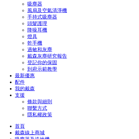
吸塵器
風扇及空氣清淨機
手持式吸塵器
頭髮護理
降噪耳機
燈具
乾手機
過敏和灰塵
戴森灰塵研究報告
登記你的保固
到府示範教學
最新優惠
配件
我的戴森
支援
條款與細則
聯繫方式
隱私權政策
首頁
戴森線上商城