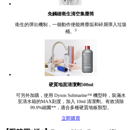
免觸碰衛生清空集塵筒
衛生的彈出機制，一個動作便能將塵垢和碎屑彈入垃圾
3
桶。
硬質地面清潔劑500ml
可另外加購，使用 Dyson Submarine™ 機型時，裝滿水
至清水箱的MAX刻度，加入 10ml 清潔劑。有效清除
99.9%細菌**，適合多種硬質地板類型。
立即購買