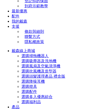
登記你的保固
到府示範教學
最新優惠
配件
我的戴森
支援
條款與細則
聯繫方式
隱私權政策
戴森線上商城
選購掃拖機器人
選購吸塵器及洗地機
選購風扇及空氣清淨機
選購吹風機及造型器
選購頭髮護理產品 禮盒版
選購降噪耳機
選購燈具
選購配件
選購多入優惠組合
選購福利品
產品