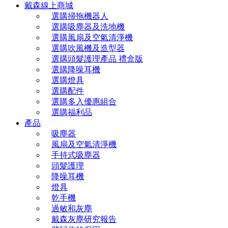
戴森線上商城
選購掃拖機器人
選購吸塵器及洗地機
選購風扇及空氣清淨機
選購吹風機及造型器
選購頭髮護理產品 禮盒版
選購降噪耳機
選購燈具
選購配件
選購多入優惠組合
選購福利品
產品
吸塵器
風扇及空氣清淨機
手持式吸塵器
頭髮護理
降噪耳機
燈具
乾手機
過敏和灰塵
戴森灰塵研究報告