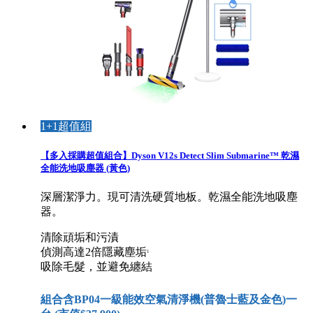
1+1超值組
【多入採購超值組合】Dyson V12s Detect Slim Submarine™ 乾濕
全能洗地吸塵器 (黃色)
深層潔淨力。現可清洗硬質地板。乾濕全能洗地吸塵
器。
清除頑垢和污漬
偵測高達2倍隱藏塵垢
1
吸除毛髮，並避免纏結
組合含BP04一級能效空氣清淨機(普魯士藍及金色)一