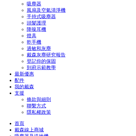
吸塵器
風扇及空氣清淨機
手持式吸塵器
頭髮護理
降噪耳機
燈具
乾手機
過敏和灰塵
戴森灰塵研究報告
登記你的保固
到府示範教學
最新優惠
配件
我的戴森
支援
條款與細則
聯繫方式
隱私權政策
首頁
戴森線上商城