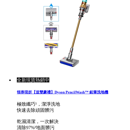
全新現貨熱銷中
領券現折【送雙豪禮】Dyson PencilWash™ 鉛筆洗地機
極致纖巧¹，潔淨洗地
快速去除頑固髒污
乾濕清潔，一次解決
清除97%³地面髒污