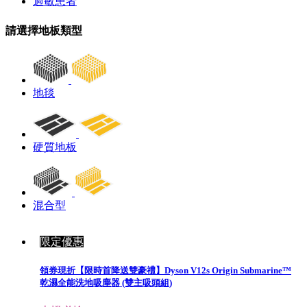
過敏患者
請選擇地板類型
地毯
硬質地板
混合型
限定優惠
領券現折【限時首降送雙豪禮】Dyson V12s Origin Submarine™
乾濕全能洗地吸塵器 (雙主吸頭組)