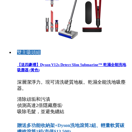
雙主吸頭組
【送四豪禮】Dyson V12s Detect Slim Submarine™ 乾濕全能洗地
吸塵器 (黃色)
深層潔淨力。現可清洗硬質地板。乾濕全能洗地吸塵
器。
清除頑垢和污漬
偵測高達2倍隱藏塵垢
1
吸除毛髮，並避免纏結
贈送多功能收納架+Dyson洗地滾筒2組、輕量軟質碳
纖維滾筒1組(市值$13,500)