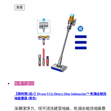
查看
除塵亮髮組
【限時買1送1】Dyson V12s Detect Slim Submarine™ 乾濕全能洗
地吸塵器 (黃色)
深層潔淨力。現可清洗硬質地板。乾濕全能洗地吸塵