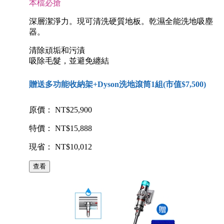
本檔必搶
深層潔淨力。現可清洗硬質地板。乾濕全能洗地吸塵
器。
清除頑垢和污漬
吸除毛髮，並避免纏結
贈送多功能收納架+Dyson洗地滾筒1組(市值$7,500)
原價： NT$25,900
特價： NT$15,888
現省： NT$10,012
查看