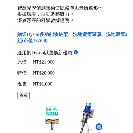
智慧光學偵測技術使隱藏塵垢無所遁形
109
根據環境，自動調整吸力
110
深層潔淨的科學數據證明
110
贈送Dyson多功能收納架、洗地滾筒吸頭、洗地滾筒2
組(市值18,500)
適用於Dyson以舊換新優惠
原價： NT$21,900
特價： NT$20,900
現省： NT$1,000
查看