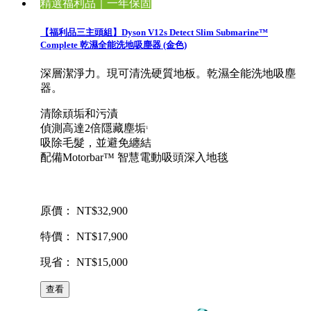
精選福利品｜一年保固
【福利品三主頭組】Dyson V12s Detect Slim Submarine™
Complete 乾濕全能洗地吸塵器 (金色)
深層潔淨力。現可清洗硬質地板。乾濕全能洗地吸塵
器。
清除頑垢和污漬
偵測高達2倍隱藏塵垢
1
吸除毛髮，並避免纏結
配備Motorbar™ 智慧電動吸頭深入地毯
原價： NT$32,900
特價： NT$17,900
現省： NT$15,000
查看