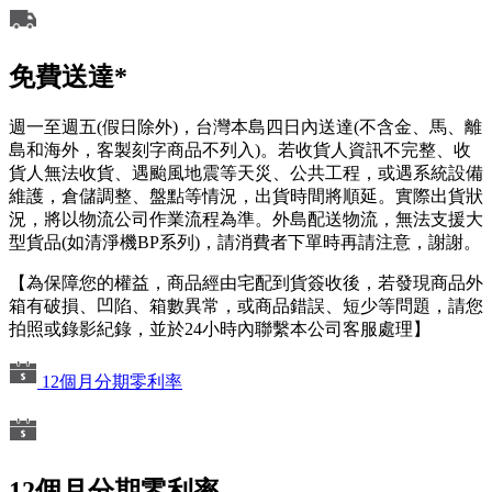
免費送達*
週一至週五(假日除外)，台灣本島四日內送達(不含金、馬、離
島和海外，客製刻字商品不列入)。若收貨人資訊不完整、收
貨人無法收貨、遇颱風地震等天災、公共工程，或遇系統設備
維護，倉儲調整、盤點等情況，出貨時間將順延。實際出貨狀
況，將以物流公司作業流程為準。外島配送物流，無法支援大
型貨品(如清淨機BP系列)，請消費者下單時再請注意，謝謝。
【為保障您的權益，商品經由宅配到貨簽收後，若發現商品外
箱有破損、凹陷、箱數異常，或商品錯誤、短少等問題，請您
拍照或錄影紀錄，並於24小時內聯繫本公司客服處理】
12個月分期零利率
12個月分期零利率