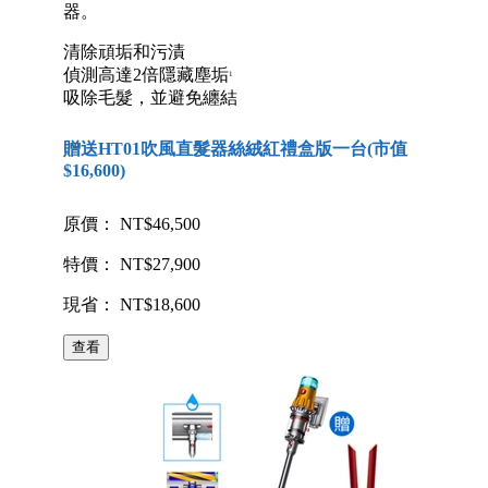
器。
清除頑垢和污漬
偵測高達2倍隱藏塵垢
1
吸除毛髮，並避免纏結
贈送HT01吹風直髮器絲絨紅禮盒版一台(市值
$16,600)
原價： NT$46,500
特價： NT$27,900
現省： NT$18,600
查看