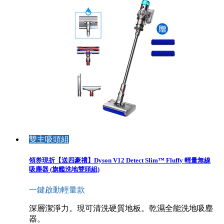
雙主吸頭組
領券現折【送四豪禮】Dyson V12 Detect Slim™ Fluffy 輕量無線
吸塵器 (旗艦洗地雙頭組)
一鍵啟動輕量款
深層潔淨力。現可清洗硬質地板。乾濕全能洗地吸塵
器。