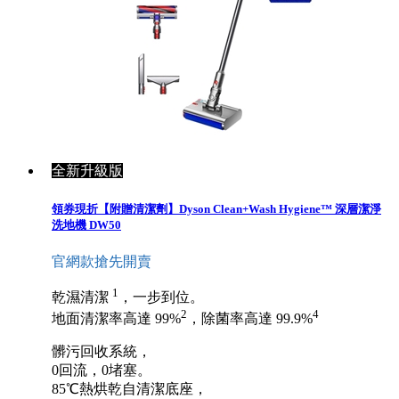
全新升級版
領券現折【附贈清潔劑】Dyson Clean+Wash Hygiene™ 深層潔淨
洗地機 DW50
官網款搶先開賣
1
乾濕清潔
，一步到位。
2
4
地面清潔率高達 99%
，除菌率高達 99.9%
髒污回收系統，
0回流，0堵塞。
85℃熱烘乾自清潔底座，