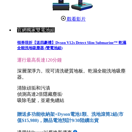
觀看影片
官網獨家雙電池組
領券現折【送四豪禮】Dyson V12s Detect Slim Submarine™ 乾濕
全能洗地吸塵器 (雙電池組)
運行最高長達120分鐘
深層潔淨力。現可清洗硬質地板。乾濕全能洗地吸塵
器。
清除頑垢和污漬
偵測高達2倍隱藏塵垢
1
吸除毛髮，並避免纏結
贈送多功能收納架+Dyson電池1顆、洗地滾筒2組(市
值$15,980)，贈品電池預計9/30陸續出貨