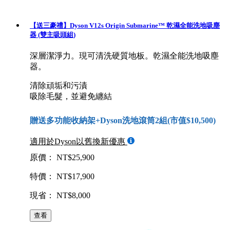
【送三豪禮】Dyson V12s Origin Submarine™ 乾濕全能洗地吸塵
器 (雙主吸頭組)
深層潔淨力。現可清洗硬質地板。乾濕全能洗地吸塵
器。
清除頑垢和污漬
吸除毛髮，並避免纏結
贈送多功能收納架+Dyson洗地滾筒2組(市值$10,500)
適用於Dyson以舊換新優惠
原價： NT$25,900
特價： NT$17,900
現省： NT$8,000
查看