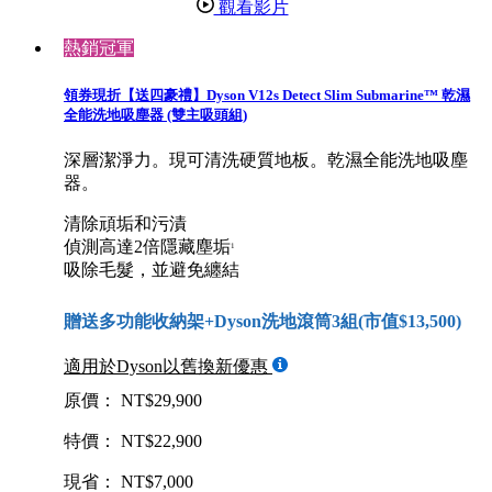
觀看影片
熱銷冠軍
領券現折【送四豪禮】Dyson V12s Detect Slim Submarine™ 乾濕
全能洗地吸塵器 (雙主吸頭組)
深層潔淨力。現可清洗硬質地板。乾濕全能洗地吸塵
器。
清除頑垢和污漬
偵測高達2倍隱藏塵垢
1
吸除毛髮，並避免纏結
贈送多功能收納架+Dyson洗地滾筒3組(市值$13,500)
適用於Dyson以舊換新優惠
原價： NT$29,900
特價： NT$22,900
現省： NT$7,000