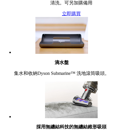
清洗。可另加購備用
立即購買
滴水盤
集水和收納Dyson Submarine™ 洗地滾筒吸頭。
採用無纏結科技的無纏結錐形吸頭