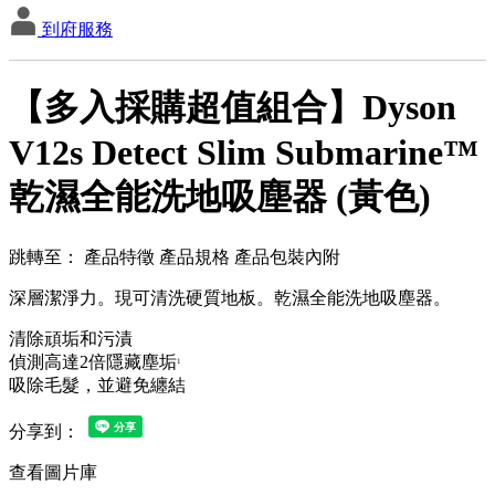
到府服務
【多入採購超值組合】Dyson
V12s Detect Slim Submarine™
乾濕全能洗地吸塵器 (黃色)
跳轉至：
產品特徵
產品規格
產品包裝內附
深層潔淨力。現可清洗硬質地板。乾濕全能洗地吸塵器。
清除頑垢和污漬
偵測高達2倍隱藏塵垢
1
吸除毛髮，並避免纏結
分享到：
查看圖片庫