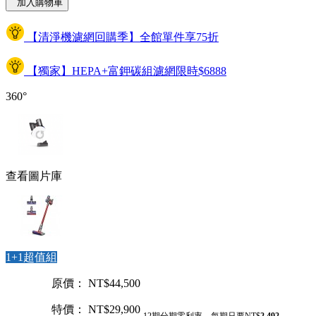
加入購物車
【清淨機濾網回購季】全館單件享75折
【獨家】HEPA+富鉀碳組濾網限時$6888
360°
查看圖片庫
1+1超值組
原價： NT$44,500
特價： NT$29,900
12期分期零利率，每期只要NT$
2,492