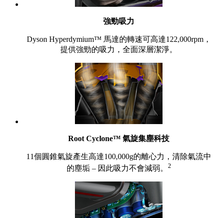
強勁吸力
Dyson Hyperdymium™ 馬達的轉速可高達122,000rpm，
提供強勁的吸力，全面深層潔淨。
Root Cyclone™ 氣旋集塵科技
11個圓錐氣旋產生高達100,000g的離心力，清除氣流中
2
的塵垢 – 因此吸力不會減弱。