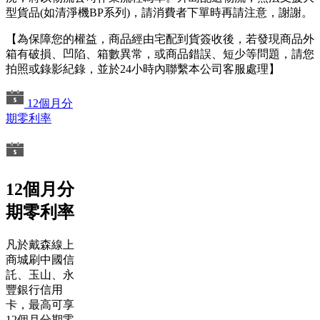
型貨品(如清淨機BP系列)，請消費者下單時再請注意，謝謝。
【為保障您的權益，商品經由宅配到貨簽收後，若發現商品外
箱有破損、凹陷、箱數異常，或商品錯誤、短少等問題，請您
拍照或錄影紀錄，並於24小時內聯繫本公司客服處理】
12個月分
期零利率
12個月分
期零利率
凡於戴森線上
商城刷中國信
託、玉山、永
豐銀行信用
卡，最高可享
12個月分期零