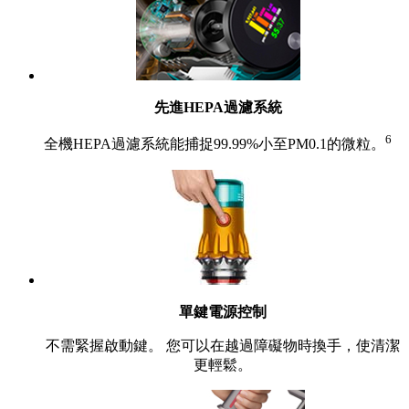
先進HEPA過濾系統
6
全機HEPA過濾系統能捕捉99.99%小至PM0.1的微粒。
單鍵電源控制
不需緊握啟動鍵。 您可以在越過障礙物時換手，使清潔
更輕鬆。