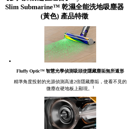
Slim Submarine™ 乾濕全能洗地吸塵器
(黃色) 產品特徵
Fluffy Optic™ 智慧光學偵測吸頭使隱藏塵垢無所遁形
精準角度投射的光源偵測高達2倍隱藏塵垢，使看不見的
1
微塵在硬地板上顯現。