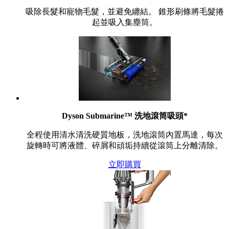
吸除長髮和寵物毛髮，並避免纏結。 錐形刷條將毛髮捲
起並吸入集塵筒。
Dyson Submarine™ 洗地滾筒吸頭*
全程使用清水清洗硬質地板，洗地滾筒內置馬達，每次
旋轉時可將液體、碎屑和頑垢持續從滾筒上分離清除。
立即購買