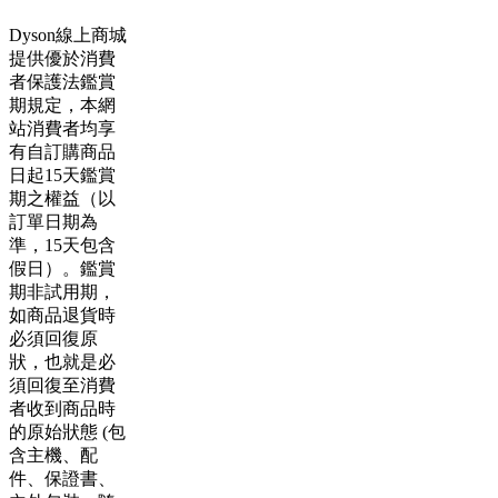
Dyson線上商城
提供優於消費
者保護法鑑賞
期規定，本網
站消費者均享
有自訂購商品
日起15天鑑賞
期之權益（以
訂單日期為
準，15天包含
假日）。鑑賞
期非試用期，
如商品退貨時
必須回復原
狀，也就是必
須回復至消費
者收到商品時
的原始狀態 (包
含主機、配
件、保證書、