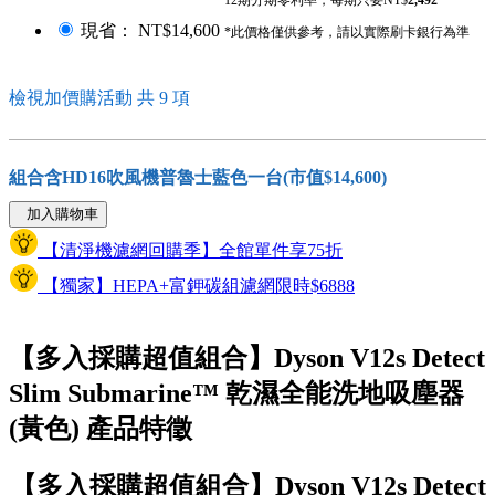
現省： NT$14,600
*此價格僅供參考，請以實際刷卡銀行為準
檢視加價購活動 共 9 項
組合含HD16吹風機普魯士藍色一台(市值$14,600)
加入購物車
【清淨機濾網回購季】全館單件享75折
【獨家】HEPA+富鉀碳組濾網限時$6888
【多入採購超值組合】Dyson V12s Detect
Slim Submarine™ 乾濕全能洗地吸塵器
(黃色) 產品特徵
【多入採購超值組合】Dyson V12s Detect