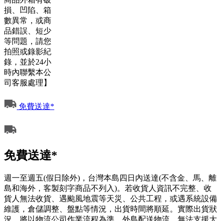
損、凹陷、箱
數異常，或商
品錯誤、短少
等問題，請您
拍照或錄影紀
錄，並於24小
時內聯繫本公
司客服處理】
免費送達*
免費送達*
週一至週五(假日除外)，台灣本島四日內送達(不含金、馬、離
島和海外，客製刻字商品不列入)。若收貨人資訊不完整、收
貨人無法收貨、遇颱風地震等天災、公共工程，或遇系統設備
維護，倉儲調整、盤點等情況，出貨時間將順延。實際出貨狀
況，將以物流公司作業流程為準。外島配送物流，無法支援大