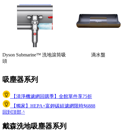
Dyson Submarine™ 洗地滾筒吸
滴水盤
頭
吸塵器系列
【清淨機濾網回購季】全館單件享75折
【獨家】HEPA+富鉀碳組濾網限時$6888
回到頂部
^
戴森洗地吸塵器系列