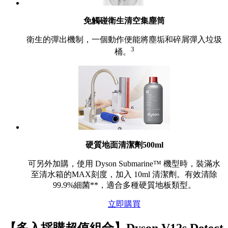
免觸碰衛生清空集塵筒
衛生的彈出機制，一個動作便能將塵垢和碎屑彈入垃圾
3
桶。
硬質地面清潔劑500ml
可另外加購，使用 Dyson Submarine™ 機型時，裝滿水
至清水箱的MAX刻度，加入 10ml 清潔劑。有效清除
99.9%細菌**，適合多種硬質地板類型。
立即購買