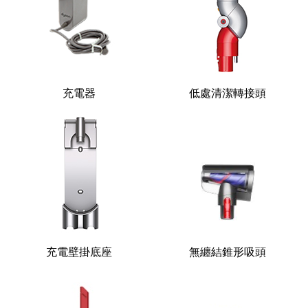
充電器
低處清潔轉接頭
充電壁掛底座
無纏結錐形吸頭