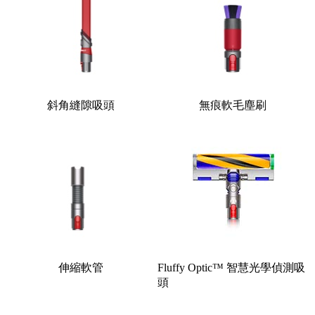
斜角縫隙吸頭
無痕軟毛塵刷
伸縮軟管
Fluffy Optic™ 智慧光學偵測吸
頭