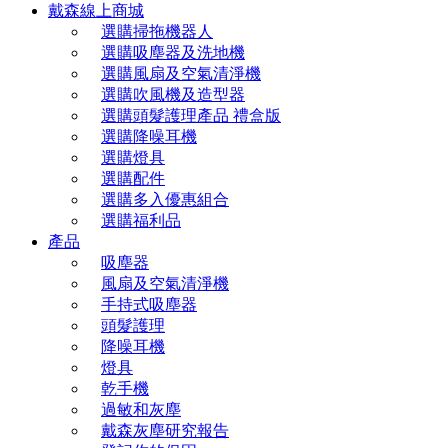
戴森線上商城
選購掃拖機器人
選購吸塵器及洗地機
選購風扇及空氣清淨機
選購吹風機及造型器
選購頭髮護理產品 禮盒版
選購降噪耳機
選購燈具
選購配件
選購多入優惠組合
選購福利品
產品
吸塵器
風扇及空氣清淨機
手持式吸塵器
頭髮護理
降噪耳機
燈具
乾手機
過敏和灰塵
戴森灰塵研究報告