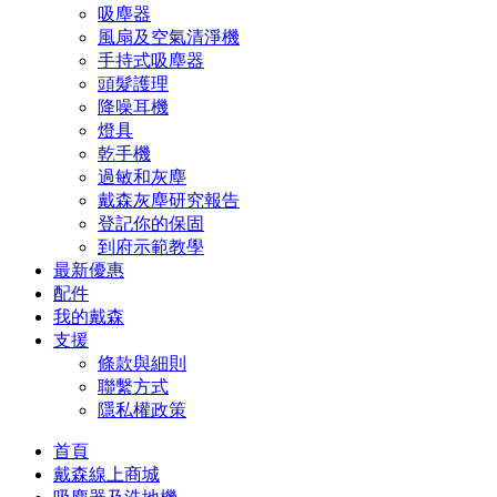
吸塵器
風扇及空氣清淨機
手持式吸塵器
頭髮護理
降噪耳機
燈具
乾手機
過敏和灰塵
戴森灰塵研究報告
登記你的保固
到府示範教學
最新優惠
配件
我的戴森
支援
條款與細則
聯繫方式
隱私權政策
首頁
戴森線上商城