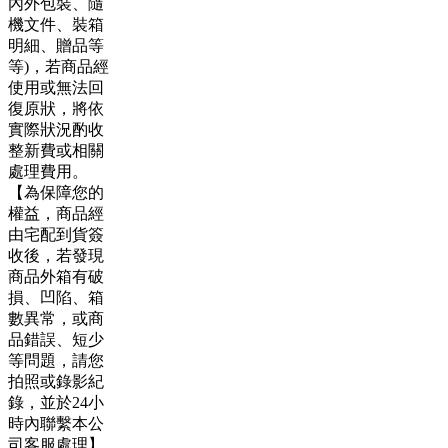
內外包裝、隨
機文件、裝箱
明細、贈品等
等)，若商品經
使用或無法回
復原狀，將依
實際狀況酌收
整新費或相關
處理費用。
【為保障您的
權益，商品經
由宅配到貨簽
收後，若發現
商品外箱有破
損、凹陷、箱
數異常，或商
品錯誤、短少
等問題，請您
拍照或錄影紀
錄，並於24小
時內聯繫本公
司客服處理】