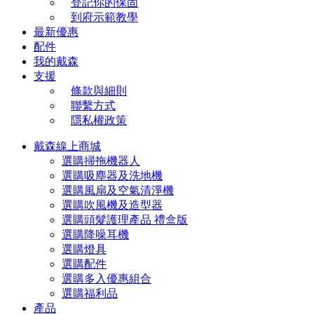
登記你的保固
到府示範教學
最新優惠
配件
我的戴森
支援
條款與細則
聯繫方式
隱私權政策
戴森線上商城
選購掃拖機器人
選購吸塵器及洗地機
選購風扇及空氣清淨機
選購吹風機及造型器
選購頭髮護理產品 禮盒版
選購降噪耳機
選購燈具
選購配件
選購多入優惠組合
選購福利品
產品