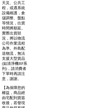
天災、公共工
程，或遇系統
設備維護，倉
儲調整、盤點
等情況，出貨
時間將順延。
實際出貨狀
況，將以物流
公司作業流程
為準。外島配
送物流，無法
支援大型貨品
(如清淨機BP系
列)，請消費者
下單時再請注
意，謝謝。
【為保障您的
權益，商品經
由宅配到貨簽
收後，若發現
商品外箱有破