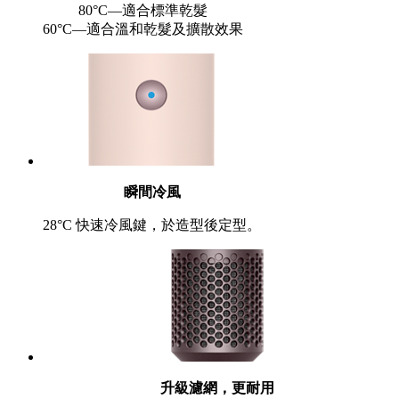
80°C—適合標準乾髮
60°C—適合溫和乾髮及擴散效果
瞬間冷風
28°C 快速冷風鍵，於造型後定型。
升級濾網，更耐用