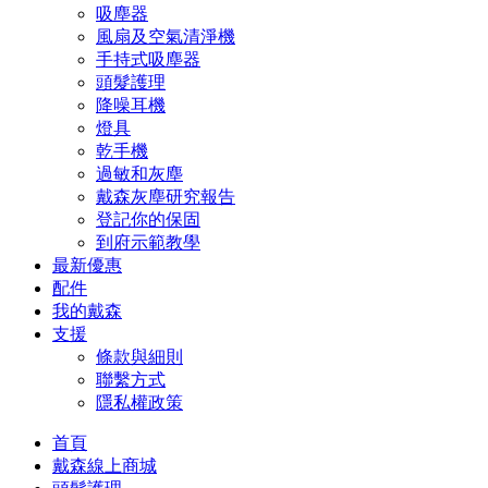
吸塵器
風扇及空氣清淨機
手持式吸塵器
頭髮護理
降噪耳機
燈具
乾手機
過敏和灰塵
戴森灰塵研究報告
登記你的保固
到府示範教學
最新優惠
配件
我的戴森
支援
條款與細則
聯繫方式
隱私權政策
首頁
戴森線上商城