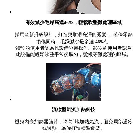
有效減少毛躁高達46%，輕鬆吹整難處理區域
3
採用全新升級設計，打造更順滑亮澤的秀髮
，確保零熱
3
損傷同時，毛躁減少最多達 46%
。
98% 的使用者認為此設備容易操作。96% 的使用者認為
此設備能輕鬆吹整平常後腦勺，髮根等難處理的區域。
流線型氣流加熱科技
4
機身內嵌加熱器箔片，均勻
地加熱氣流，避免局部過冷
或過熱，為你打造精準造型。