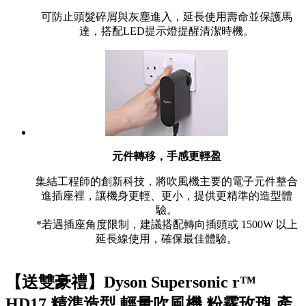
可防止頭髮碎屑與灰塵進入，延長使用壽命並保護馬
達，搭配LED提示燈提醒清潔時機。
元件轉移，手感更輕盈
集結工程師的創新科技，將吹風機主要的電子元件整合
進插座裡，讓機身更輕、更小，提供更精準的造型體
驗。
*若遇插座角度限制，建議搭配轉向插頭或 1500W 以上
延長線使用，確保最佳體驗。
【送雙豪禮】Dyson Supersonic r™
HD17 精準造型 輕量吹風機 粉霧玫瑰 產