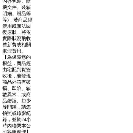
內外包裝、隨
機文件、裝箱
明細、贈品等
等)，若商品經
使用或無法回
復原狀，將依
實際狀況酌收
整新費或相關
處理費用。
【為保障您的
權益，商品經
由宅配到貨簽
收後，若發現
商品外箱有破
損、凹陷、箱
數異常，或商
品錯誤、短少
等問題，請您
拍照或錄影紀
錄，並於24小
時內聯繫本公
司客服處理】