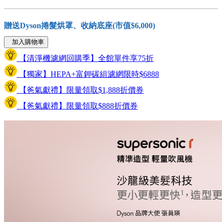
贈送Dyson捲髮烘罩、收納底座(市值$6,000)
加入購物車
【清淨機濾網回購季】全館單件享75折
【獨家】HEPA+富鉀碳組濾網限時$6888
【爸氣獻禮】限量領取$1,888折價券
【爸氣獻禮】限量領取$888折價券