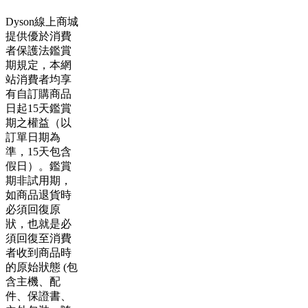
Dyson線上商城
提供優於消費
者保護法鑑賞
期規定，本網
站消費者均享
有自訂購商品
日起15天鑑賞
期之權益（以
訂單日期為
準，15天包含
假日）。鑑賞
期非試用期，
如商品退貨時
必須回復原
狀，也就是必
須回復至消費
者收到商品時
的原始狀態 (包
含主機、配
件、保證書、