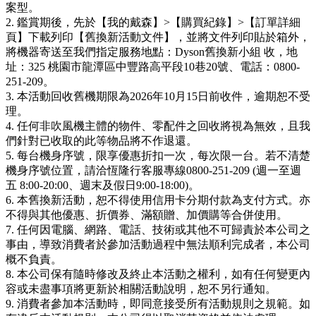
案型。
2. 鑑賞期後，先於【我的戴森】>【購買紀錄】>【訂單詳細
頁】下載列印【舊換新活動文件】，並將文件列印貼於箱外，
將機器寄送至我們指定服務地點：Dyson舊換新小組 收，地
址：325 桃園市龍潭區中豐路高平段10巷20號、電話：0800-
251-209。
3. 本活動回收舊機期限為2026年10月15日前收件，逾期恕不受
理。
4. 任何非吹風機主體的物件、零配件之回收將視為無效，且我
們針對已收取的此等物品將不作退還。
5. 每台機身序號，限享優惠折扣一次，每次限一台。若不清楚
機身序號位置，請洽恆隆行客服專線0800-251-209 (週一至週
五 8:00-20:00、週末及假日9:00-18:00)。
6. 本舊換新活動，恕不得使用信用卡分期付款為支付方式。亦
不得與其他優惠、折價券、滿額贈、加價購等合併使用。
7. 任何因電腦、網路、電話、技術或其他不可歸責於本公司之
事由，導致消費者於參加活動過程中無法順利完成者，本公司
概不負責。
8. 本公司保有隨時修改及終止本活動之權利，如有任何變更內
容或未盡事項將更新於相關活動說明，恕不另行通知。
9. 消費者參加本活動時，即同意接受所有活動規則之規範。如