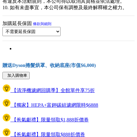
有違反本活動規則，本公司得以取消其資格並依法處理。
10. 如有未盡事宜，本公司保有調整及最終解釋權之權力。
加購延長保固
條款與細則
贈送Dyson捲髮烘罩、收納底座(市值$6,000)
加入購物車
【清淨機濾網回購季】全館單件享75折
【獨家】HEPA+富鉀碳組濾網限時$6888
【爸氣獻禮】限量領取$1,888折價券
【爸氣獻禮】限量領取$888折價券