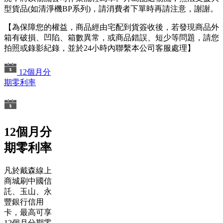
型貨品(如清淨機BP系列)，請消費者下單時再請注意，謝謝。
【為保障您的權益，商品經由宅配到貨簽收後，若發現商品外
箱有破損、凹陷、箱數異常，或商品錯誤、短少等問題，請您
拍照或錄影紀錄，並於24小時內聯繫本公司客服處理】
12個月分
期零利率
12個月分
期零利率
凡於戴森線上
商城刷中國信
託、玉山、永
豐銀行信用
卡，最高可享
12個月分期零