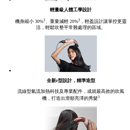
輕量級人體工學設計
3
3
機身縮小 30%
、重量減輕 20%
，輕盈設計讓掌控更靈
活，輕鬆吹整平常難處理的區域。
全新r型設計，精準造型
流線型氣流加熱科技及專業配件，成就最高效的吹風
3
機，打造出滑順亮澤的秀髮