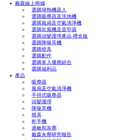
戴森線上商城
選購掃拖機器人
選購吸塵器及洗地機
選購風扇及空氣清淨機
選購吹風機及造型器
選購頭髮護理產品 禮盒版
選購降噪耳機
選購燈具
選購配件
選購多入優惠組合
選購福利品
產品
吸塵器
風扇及空氣清淨機
手持式吸塵器
頭髮護理
降噪耳機
燈具
乾手機
過敏和灰塵
戴森灰塵研究報告