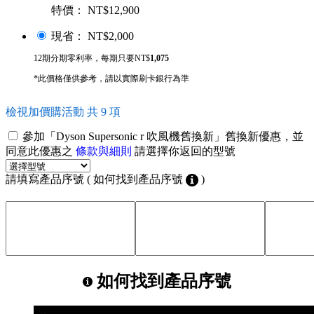
特價： NT$12,900
現省： NT$2,000
12期分期零利率，每期只要NT$
1,075
*此價格僅供參考，請以實際刷卡銀行為準
檢視加價購活動 共 9 項
參加「Dyson Supersonic r 吹風機舊換新」舊換新優惠，並
同意此優惠之
條款與細則
請選擇你返回的型號
請填寫產品序號 ( 如何找到產品序號
)
如何找到產品序號