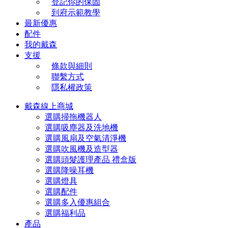
登記你的保固
到府示範教學
最新優惠
配件
我的戴森
支援
條款與細則
聯繫方式
隱私權政策
戴森線上商城
選購掃拖機器人
選購吸塵器及洗地機
選購風扇及空氣清淨機
選購吹風機及造型器
選購頭髮護理產品 禮盒版
選購降噪耳機
選購燈具
選購配件
選購多入優惠組合
選購福利品
產品