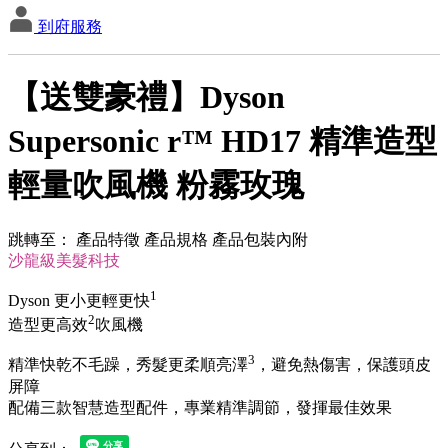
到府服務
【送雙豪禮】Dyson
Supersonic r™ HD17 精準造型
輕量吹風機 粉霧玫瑰
跳轉至：
產品特徵
產品規格
產品包裝內附
沙龍級美髮科技
1
Dyson 更小更輕更快
2
造型更高效
吹風機
3
精準快乾不毛躁，秀髮更柔順亮澤
，避免熱傷害，保護頭皮
屏障
配備三款智慧造型配件，專業精準調節，發揮最佳效果