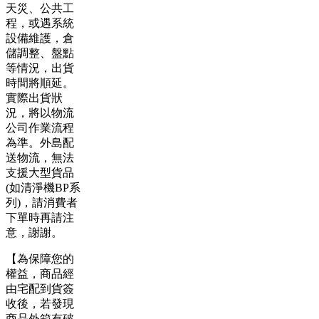
天災、公共工
程，或遇系統
設備維護，倉
儲調整、盤點
等情況，出貨
時間將順延。
實際出貨狀
況，將以物流
公司作業流程
為準。外島配
送物流，無法
支援大型貨品
(如清淨機BP系
列)，請消費者
下單時再請注
意，謝謝。
【為保障您的
權益，商品經
由宅配到貨簽
收後，若發現
商品外箱有破