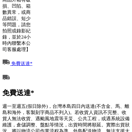
損、凹陷、箱
數異常，或商
品錯誤、短少
等問題，請您
拍照或錄影紀
錄，並於24小
時內聯繫本公
司客服處理】
免費送達*
免費送達*
週一至週五(假日除外)，台灣本島四日內送達(不含金、馬、離
島和海外，客製刻字商品不列入)。若收貨人資訊不完整、收
貨人無法收貨、遇颱風地震等天災、公共工程，或遇系統設備
維護，倉儲調整、盤點等情況，出貨時間將順延。實際出貨狀
況，將以物流公司作業流程為準。外島配送物流，無法支援大