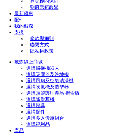
登記你的保固
到府示範教學
最新優惠
配件
我的戴森
支援
條款與細則
聯繫方式
隱私權政策
戴森線上商城
選購掃拖機器人
選購吸塵器及洗地機
選購風扇及空氣清淨機
選購吹風機及造型器
選購頭髮護理產品 禮盒版
選購降噪耳機
選購燈具
選購配件
選購多入優惠組合
選購福利品
產品