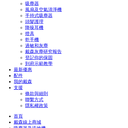
吸塵器
風扇及空氣清淨機
手持式吸塵器
頭髮護理
降噪耳機
燈具
乾手機
過敏和灰塵
戴森灰塵研究報告
登記你的保固
到府示範教學
最新優惠
配件
我的戴森
支援
條款與細則
聯繫方式
隱私權政策
首頁
戴森線上商城