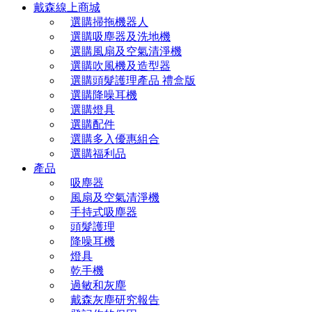
戴森線上商城
選購掃拖機器人
選購吸塵器及洗地機
選購風扇及空氣清淨機
選購吹風機及造型器
選購頭髮護理產品 禮盒版
選購降噪耳機
選購燈具
選購配件
選購多入優惠組合
選購福利品
產品
吸塵器
風扇及空氣清淨機
手持式吸塵器
頭髮護理
降噪耳機
燈具
乾手機
過敏和灰塵
戴森灰塵研究報告