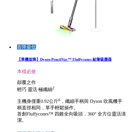
首降最低
【單機首降】Dyson PencilVac™ Fluffycones 鉛筆吸塵器
本檔必搶
顛覆之作
2
輕巧 靈活 極纖細
6
主機身僅重0.92公斤
，纖細手柄與 Dyson 吹風機手
柄直徑相同，單手輕鬆操作。
首創Fluffycones™ 四錐全向吸頭，360° 全方位靈活清
潔。