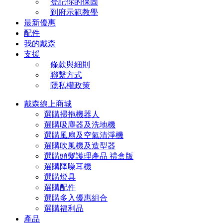
登記你的保固
到府示範教學
最新優惠
配件
我的戴森
支援
條款與細則
聯繫方式
隱私權政策
戴森線上商城
選購掃拖機器人
選購吸塵器及洗地機
選購風扇及空氣清淨機
選購吹風機及造型器
選購頭髮護理產品 禮盒版
選購降噪耳機
選購燈具
選購配件
選購多入優惠組合
選購福利品
產品