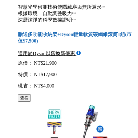
智慧光學偵測技術使隱藏塵垢無所遁形
109
根據環境，自動調整吸力
110
深層潔淨的科學數據證明
110
贈送多功能收納架+Dyson輕量軟質碳纖維滾筒1組(市
值$7,500)
適用於Dyson以舊換新優惠
原價： NT$21,900
特價： NT$17,900
現省： NT$4,000
查看