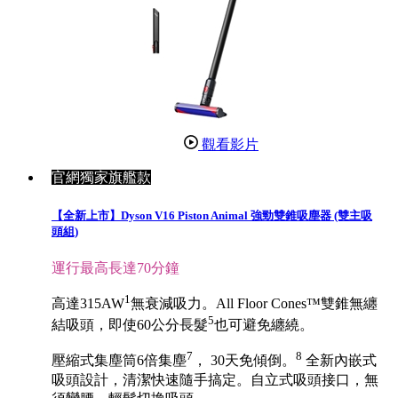
觀看影片
官網獨家旗艦款
【全新上市】Dyson V16 Piston Animal 強勁雙錐吸塵器 (雙主吸
頭組)
運行最高長達70分鐘
1
高達315AW
無衰減吸力。All Floor Cones™雙錐無纏
5
結吸頭，即使60公分長髮
也可避免纏繞。
7
8
壓縮式集塵筒6倍集塵
， 30天免傾倒。
全新內嵌式
吸頭設計，清潔快速隨手搞定。自立式吸頭接口，無