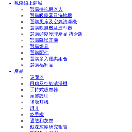
戴森線上商城
選購掃拖機器人
選購吸塵器及洗地機
選購風扇及空氣清淨機
選購吹風機及造型器
選購頭髮護理產品 禮盒版
選購降噪耳機
選購燈具
選購配件
選購多入優惠組合
選購福利品
產品
吸塵器
風扇及空氣清淨機
手持式吸塵器
頭髮護理
降噪耳機
燈具
乾手機
過敏和灰塵
戴森灰塵研究報告