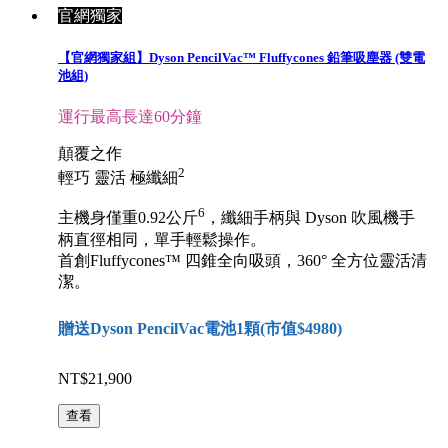
官網獨家
【官網獨家組】Dyson PencilVac™ Fluffycones 鉛筆吸塵器 (雙電
池組)
運行最高長達60分鐘
顛覆之作
2
輕巧 靈活 極纖細
6
主機身僅重0.92公斤
，纖細手柄與 Dyson 吹風機手
柄直徑相同，單手輕鬆操作。
首創Fluffycones™ 四錐全向吸頭，360° 全方位靈活清
潔。
贈送Dyson PencilVac電池1顆(市值$4980)
NT$21,900
查看