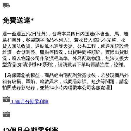
免費送達*
週一至週五(假日除外)，台灣本島四日內送達(不含金、馬、離
島和海外，客製刻字商品不列入)。若收貨人資訊不完整、收
貨人無法收貨、遇颱風地震等天災、公共工程，或遇系統設備
維護，倉儲調整、盤點等情況，出貨時間將順延。實際出貨狀
況，將以物流公司作業流程為準。外島配送物流，無法支援大
型貨品(如清淨機BP系列)，請消費者下單時再請注意，謝謝。
【為保障您的權益，商品經由宅配到貨簽收後，若發現商品外
箱有破損、凹陷、箱數異常，或商品錯誤、短少等問題，請您
拍照或錄影紀錄，並於24小時內聯繫本公司客服處理】
12個月分期零利率
12個月分期零利率