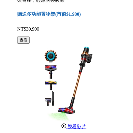
須彎腰，輕鬆切換吸頭
贈送多功能置物架(市值$1,980)
NT$30,900
查看
觀看影片