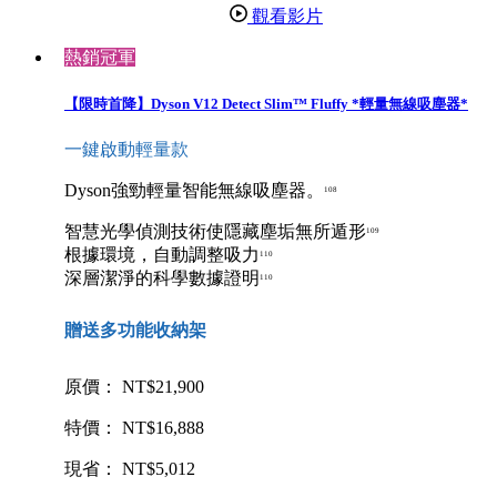
觀看影片
熱銷冠軍
【限時首降】Dyson V12 Detect Slim™ Fluffy *輕量無線吸塵器*
一鍵啟動輕量款
Dyson強勁輕量智能無線吸塵器。
108
智慧光學偵測技術使隱藏塵垢無所遁形
109
根據環境，自動調整吸力
110
深層潔淨的科學數據證明
110
贈送多功能收納架
原價： NT$21,900
特價： NT$16,888
現省： NT$5,012