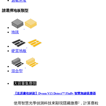
過敏患者
請選擇地板類型
地毯
硬質地板
混合型
大容量集塵筒
【送原廠收納架】Dyson V15 Detect™ Fluffy 智慧無線吸塵器
2
使用智慧光學偵測科技來顯現隱藏微塵
，計算塵粒