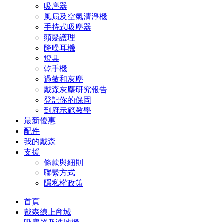
吸塵器
風扇及空氣清淨機
手持式吸塵器
頭髮護理
降噪耳機
燈具
乾手機
過敏和灰塵
戴森灰塵研究報告
登記你的保固
到府示範教學
最新優惠
配件
我的戴森
支援
條款與細則
聯繫方式
隱私權政策
首頁
戴森線上商城