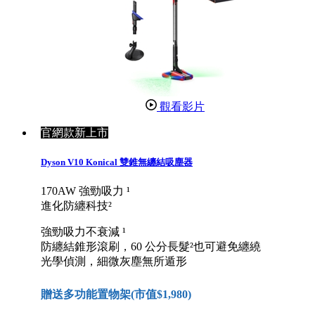
觀看影片
官網款新上市
Dyson V10 Konical 雙錐無纏結吸塵器
170AW 強勁吸力 ¹
進化防纏科技²
強勁吸力不衰減 ¹
防纏結錐形滾刷，60 公分長髮²也可避免纏繞
光學偵測，細微灰塵無所遁形
贈送多功能置物架(市值$1,980)