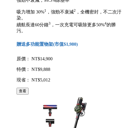
強勁不衰減，99.5%除塵率
1
2
吸力增加 30%
，強勁不衰減
，全機密封，不二次汙
染。
3
4
續航長達60分鐘
，一次充電可吸除更多50%
的髒
污。
贈送多功能置物架(市值$1,980)
原價： NT$14,900
特價： NT$9,888
現省： NT$5,012
查看