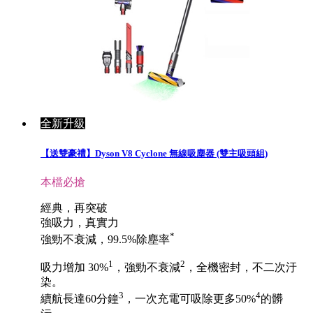
全新升級
【送雙豪禮】Dyson V8 Cyclone 無線吸塵器 (雙主吸頭組)
本檔必搶
經典，再突破
強吸力，真實力
*
強勁不衰減，99.5%除塵率
1
2
吸力增加 30%
，強勁不衰減
，全機密封，不二次汙
染。
3
4
續航長達60分鐘
，一次充電可吸除更多50%
的髒