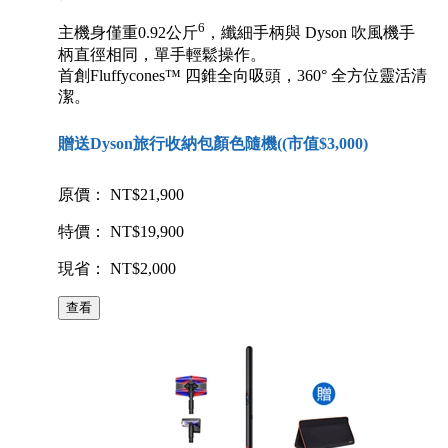
6
主機身僅重0.92公斤
，纖細手柄與 Dyson 吹風機手
柄直徑相同，單手輕鬆操作。
首創Fluffycones™ 四錐全向吸頭，360° 全方位靈活清
潔。
贈送Dyson旅行收納包顏色隨機((市值$3,000)
原價： NT$21,900
特價： NT$19,900
現省： NT$2,000
查看