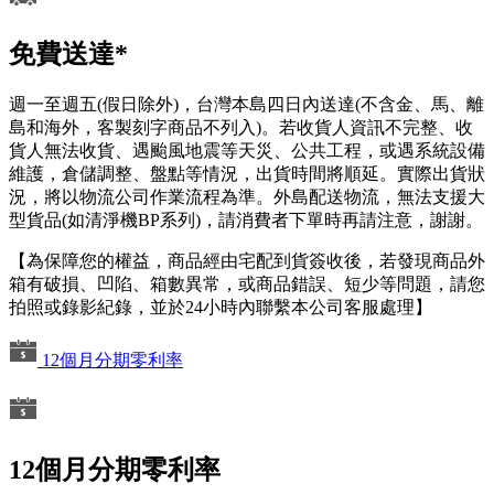
免費送達*
週一至週五(假日除外)，台灣本島四日內送達(不含金、馬、離
島和海外，客製刻字商品不列入)。若收貨人資訊不完整、收
貨人無法收貨、遇颱風地震等天災、公共工程，或遇系統設備
維護，倉儲調整、盤點等情況，出貨時間將順延。實際出貨狀
況，將以物流公司作業流程為準。外島配送物流，無法支援大
型貨品(如清淨機BP系列)，請消費者下單時再請注意，謝謝。
【為保障您的權益，商品經由宅配到貨簽收後，若發現商品外
箱有破損、凹陷、箱數異常，或商品錯誤、短少等問題，請您
拍照或錄影紀錄，並於24小時內聯繫本公司客服處理】
12個月分期零利率
12個月分期零利率