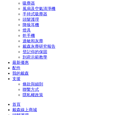
吸塵器
風扇及空氣清淨機
手持式吸塵器
頭髮護理
降噪耳機
燈具
乾手機
過敏和灰塵
戴森灰塵研究報告
登記你的保固
到府示範教學
最新優惠
配件
我的戴森
支援
條款與細則
聯繫方式
隱私權政策
首頁
戴森線上商城