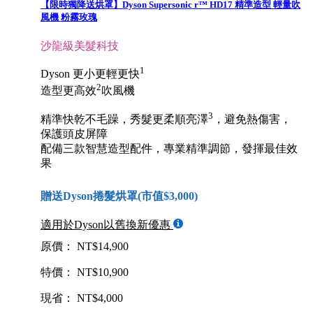
【限時獨降送烘罩】Dyson Supersonic r™ HD17 精準造型 輕量吹
風機 粉霧玫瑰
沙龍級美髮科技
1
Dyson 更小更輕更快
2
造型更高效
吹風機
3
精準快乾不毛躁，秀髮更柔順亮澤
，避免熱傷害，
保護頭皮屏障
配備三款智慧造型配件，專業精準調節，發揮最佳效
果
贈送Dyson捲髮烘罩(市值$3,000)
適用於Dyson以舊換新優惠
原價： NT$14,900
特價： NT$10,900
現省： NT$4,000