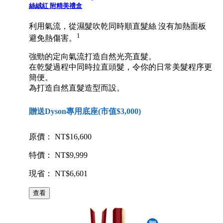
絲絨紅 附精美禮盒
利用氣流，從濕髮吹乾同時順直髮絲 沒有加熱面板
1
避免熱傷害。
強勁的定向氣流打造自然光亮直髮。
在乾髮過程中同時拉直頭髮，令你的日常美髮程序更
簡便。
為打造自然直髮造型而設。
贈送Dyson專用底座(市值$3,000)
原價： NT$16,600
特價： NT$9,999
現省： NT$6,601
查看