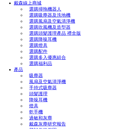
戴森線上商城
選購掃拖機器人
選購吸塵器及洗地機
選購風扇及空氣清淨機
選購吹風機及造型器
選購頭髮護理產品 禮盒版
選購降噪耳機
選購燈具
選購配件
選購多入優惠組合
選購福利品
產品
吸塵器
風扇及空氣清淨機
手持式吸塵器
頭髮護理
降噪耳機
燈具
乾手機
過敏和灰塵
戴森灰塵研究報告