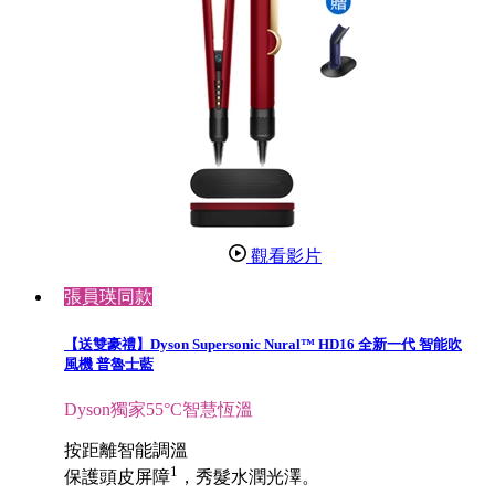
觀看影片
張員瑛同款
【送雙豪禮】Dyson Supersonic Nural™ HD16 全新一代 智能吹
風機 普魯士藍
Dyson獨家55°C智慧恆溫
按距離智能調溫
1
保護頭皮屏障
，秀髮水潤光澤。