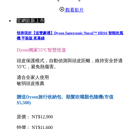
觀看影片
官網款新上市
領券現折【送雙豪禮】Dyson Supersonic Nural™ HD16 智能吹風
機 平裝版 夜幕綠
Dyson獨家55°C智慧恆溫
頭皮保護模式，自動偵測與頭皮距離，維持安全舒適
55°C，避免熱傷害。
適合全家人使用
敏弱頭皮推薦
贈送Dyson旅行收納包、順髮吹嘴顏色隨機(市值
$5,500)
原價： NT$12,900
特價： NT$11,600