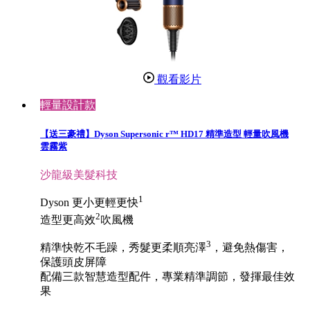
觀看影片
輕量設計款
【送三豪禮】Dyson Supersonic r™ HD17 精準造型 輕量吹風機
雲霧紫
沙龍級美髮科技
1
Dyson 更小更輕更快
2
造型更高效
吹風機
3
精準快乾不毛躁，秀髮更柔順亮澤
，避免熱傷害，
保護頭皮屏障
配備三款智慧造型配件，專業精準調節，發揮最佳效
果