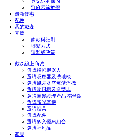
登記你的保固
到府示範教學
最新優惠
配件
我的戴森
支援
條款與細則
聯繫方式
隱私權政策
戴森線上商城
選購掃拖機器人
選購吸塵器及洗地機
選購風扇及空氣清淨機
選購吹風機及造型器
選購頭髮護理產品 禮盒版
選購降噪耳機
選購燈具
選購配件
選購多入優惠組合
選購福利品
產品