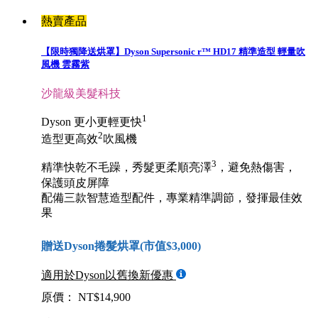
熱賣產品
【限時獨降送烘罩】Dyson Supersonic r™ HD17 精準造型 輕量吹
風機 雲霧紫
沙龍級美髮科技
1
Dyson 更小更輕更快
2
造型更高效
吹風機
3
精準快乾不毛躁，秀髮更柔順亮澤
，避免熱傷害，
保護頭皮屏障
配備三款智慧造型配件，專業精準調節，發揮最佳效
果
贈送Dyson捲髮烘罩(市值$3,000)
適用於Dyson以舊換新優惠
原價： NT$14,900