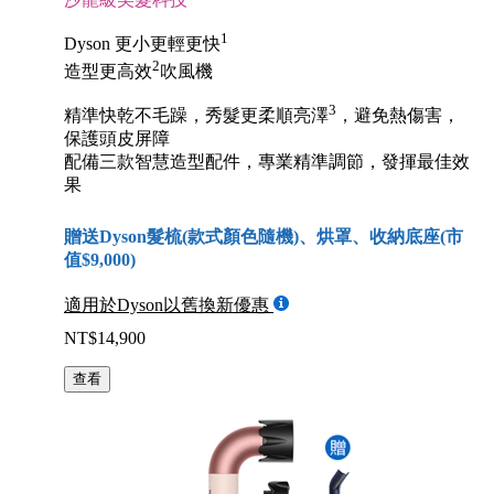
1
Dyson 更小更輕更快
2
造型更高效
吹風機
3
精準快乾不毛躁，秀髮更柔順亮澤
，避免熱傷害，
保護頭皮屏障
配備三款智慧造型配件，專業精準調節，發揮最佳效
果
贈送Dyson髮梳(款式顏色隨機)、烘罩、收納底座(市
值$9,000)
適用於Dyson以舊換新優惠
NT$14,900
查看