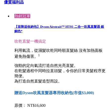
優質福利品
熱銷冠軍
【首降送收納包】Dyson Airstrait™ HT01 二合一吹風直髮器 銀
銅色*
吹乾直髮一機搞定
利用氣流，從濕髮吹乾同時順直髮絲 沒有加熱面板
1
避免熱傷害。
強勁的定向氣流打造自然光亮直髮。
在乾髮過程中同時拉直頭髮，令你的日常美髮程序更
簡便。
為打造自然直髮造型而設。
贈送Dyson吹風直髮器專用收納包(市值$3,000)
原價： NT$16,600